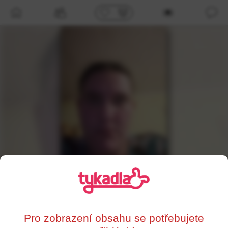
/profil/140003
Lucie
,
42
Jindřichův Hradec
Pro zobrazení obsahu se potřebujete
0%
Supersrdce
Líbí se mi