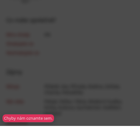
Býk
Co máte společné?
Míra shody
0
%
Shodujete se
Neshodujete se
Zájmy
Miluje
Přátelé
,
Sex
,
Příroda
,
Rodina
,
Zvířata
,
Charita
,
Pohodička
Má ráda
Pohyb
,
Pařba / Párty
,
Moderní­ hudba
,
Knihy
,
Kultura
,
Gurmánství
,
Vzdělání
,
Kutilství
Chyby nám oznamte sem.
Neutrálně
Nemá ráda
Technologie