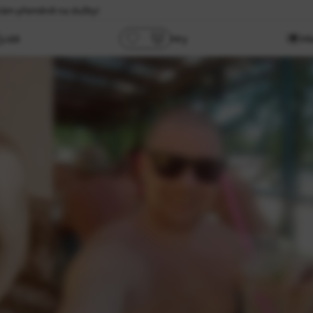
Vám přeměnili na služby!
Lidé
Hry
Hl