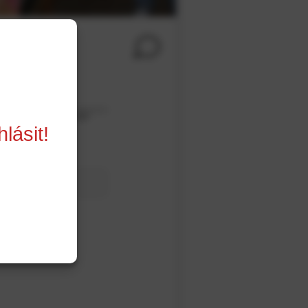
nt
Pohodář
lásit!
z datum