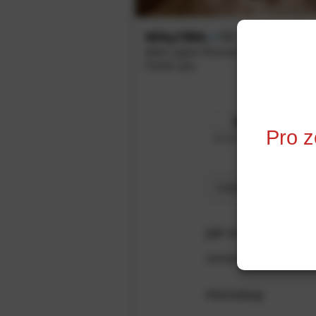
Miky1984
,
41
Mám zájem flirtovat se ženou 15 - 45
Česká Lípa
0%
S
Pro z
Shoda zájmů
Ověření profilu
Jak ostatní hlasují?
Sympaťák
(
55
%)
,
Komed
Horoskop