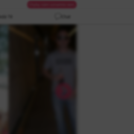
Chyby nám oznamte sem.
edá Tě
Chat