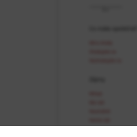
Štír
Co máte společné
Míra shody
Shodujete se
Neshodujete se
Zájmy
Miluje
Má rád
Neutrálně
Nemá rád
Nesnáší