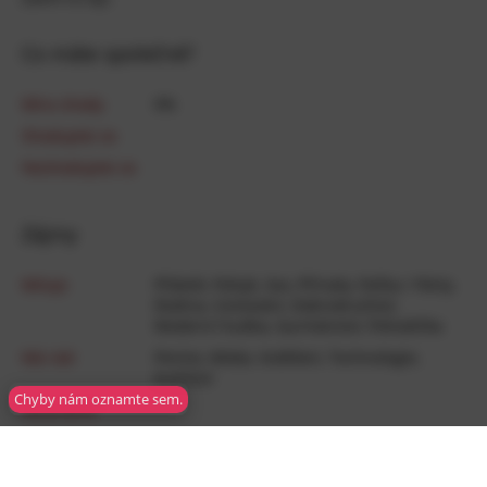
Co máte společné?
Míra shody
0
%
Shodujete se
Neshodujete se
Zájmy
Miluje
Přátelé
,
Pohyb
,
Sex
,
Příroda
,
Pařba / Párty
,
Rodina
,
Cestování
,
Dobrodružství
,
Moderní­ hudba
,
Gurmánství
,
Pohodička
Má rád
Peníze
,
Móda
,
Vzdělání
,
Technologie
,
Kutilství
Chyby nám oznamte sem.
Neutrálně
Nemá rád
Nesnáší