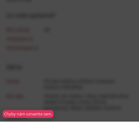
Co máte společné?
Míra shody
0
%
Shodujete se
Neshodujete se
Zájmy
Miluje
Příroda
,
Rodina
,
Zvířata
,
Cestování
,
Kultura
,
Pohodička
Má ráda
Přátelé
,
Sex
,
Pařba / Párty
,
Dobrodružství
,
Moderní­ hudba
,
Knihy
,
Peníze
,
Gurmánství
,
Móda
,
Vzdělání
,
Kutilství
Chyby nám oznamte sem.
Neutrálně
Nemá ráda
Vážná hudba
,
Politika
Nesnáší