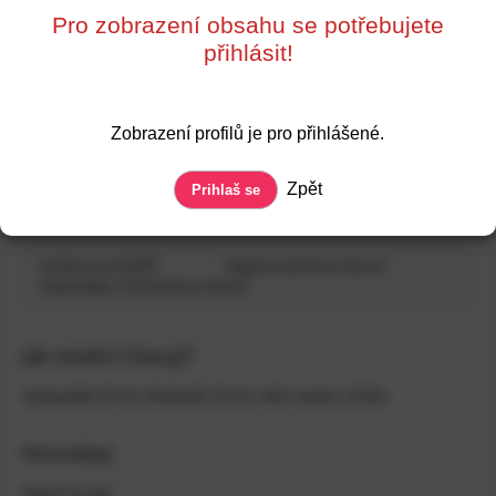
0%
Supersrdce
Líbí se mi
Pro zobrazení obsahu se potřebujete
přihlásit!
Shoda zájmů
Sympaťák
Pohodář
Alfa-samec
Zobrazení profilů je pro přihlášené.
„
Jsem moc hodný moc dravý v posteli a
Zpět
Prihlaš se
MOV hravý venku
“
Ověření profilu
Registrace
Zobraz datum
Naposledy online
Zobraz datum
Jak ostatní hlasují?
Sympaťák
(
51
%)
,
Pohodář
(
51
%)
,
Alfa-samec
(
52
%)
Horoskop
Zatím to tají.