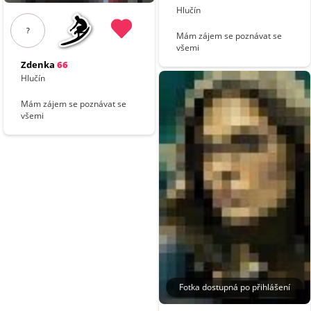
Hlučín
?
Mám zájem se poznávat se
všemi
Zdenka
66
Hlučín
Mám zájem se poznávat se
všemi
Fotka dostupná po přihlášení