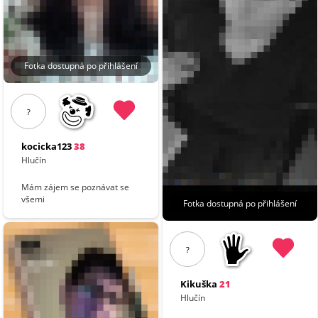
Fotka dostupná po přihlášení
?
kocicka123
38
Hlučín
Mám zájem se poznávat se
všemi
Fotka dostupná po přihlášení
?
Kikuška
21
Hlučín