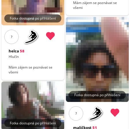
Mám zájem se poznávat se
všemi
Fotka dostupná po přihlášení
?
helca
58
Hlučín
Mám zájem se poznávat se
všemi
Fotka dostupná po přihlášení
?
Fotka dostupná po přihlášení
maličkost
51