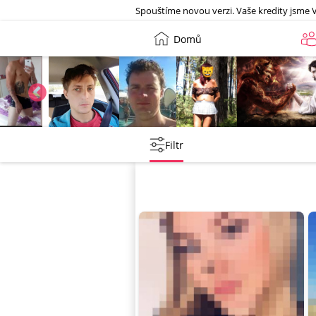
Galerie
Spouštíme novou verzi. Vaše kredity jsme 
Domů
Joska3434
barnycze
Petr
Leny
lebkoun198
Filtr