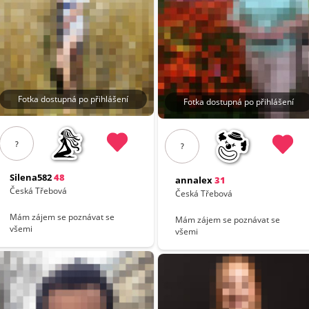
Fotka dostupná po přihlášení
Fotka dostupná po přihlášení
?
?
Silena582
48
annalex
31
Česká Třebová
Česká Třebová
Mám zájem se poznávat se
Mám zájem se poznávat se
všemi
všemi