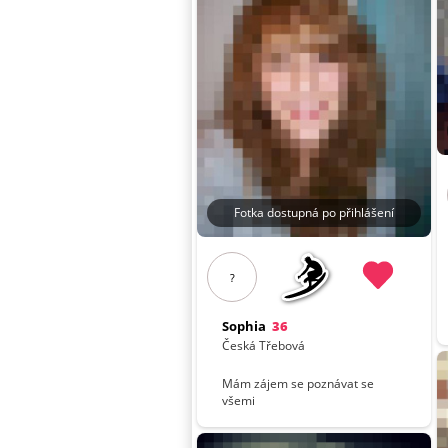
Fotka dostupná po přihlášení
?
Sophia
36
Česká Třebová
Mám zájem se poznávat se
všemi