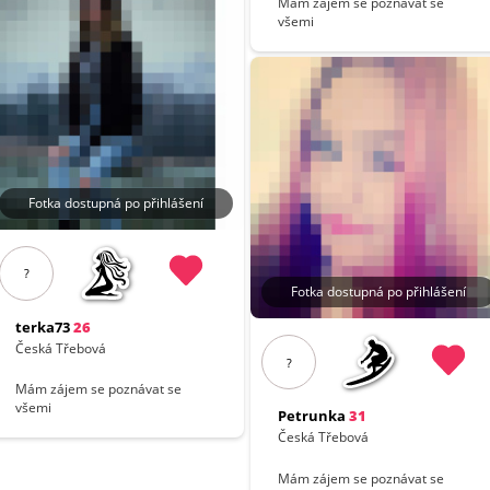
Mám zájem se poznávat se
všemi
Fotka dostupná po přihlášení
?
Fotka dostupná po přihlášení
terka73
26
Česká Třebová
?
Mám zájem se poznávat se
všemi
Petrunka
31
Česká Třebová
Mám zájem se poznávat se