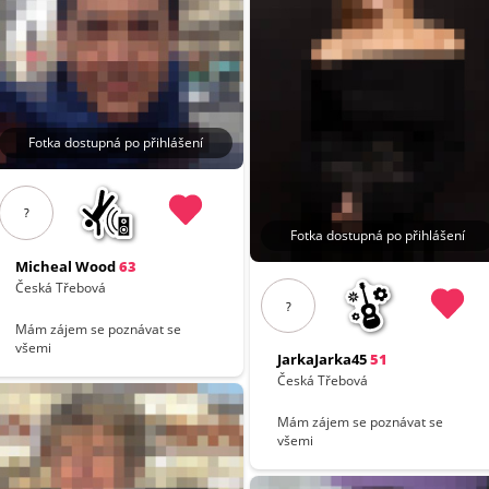
Fotka dostupná po přihlášení
?
Fotka dostupná po přihlášení
Micheal Wood
63
Česká Třebová
?
Mám zájem se poznávat se
všemi
JarkaJarka45
51
Česká Třebová
Mám zájem se poznávat se
všemi