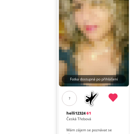
Fotka dostupná po přihlášení
?
helli12324
61
Česká Třebová
Mám zájem se poznávat se