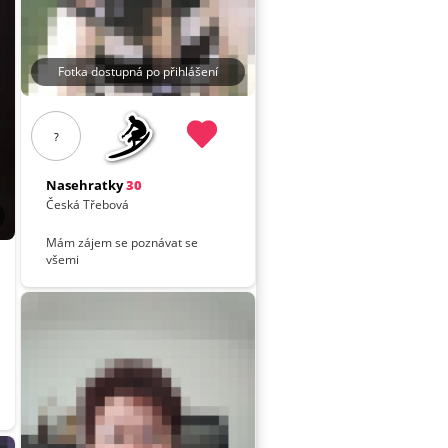
Fotka dostupná po přihlášení
?
Nasehratky
30
Česká Třebová
Mám zájem se poznávat se
všemi