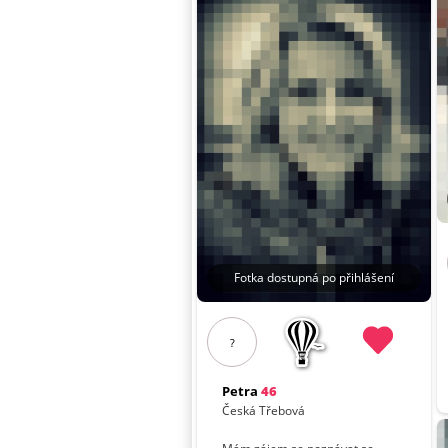
Fotka dostupná po přihlášení
?
Petra
46
Česká Třebová