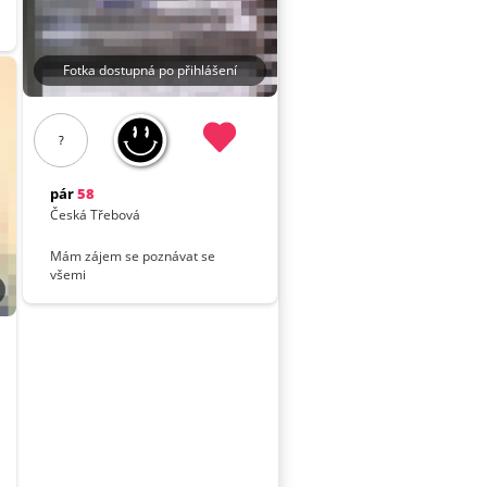
Fotka dostupná po přihlášení
?
pár
58
Česká Třebová
Mám zájem se poznávat se
všemi