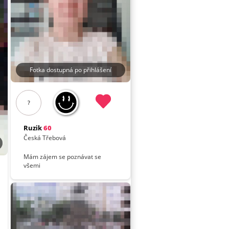
Fotka dostupná po přihlášení
?
Ruzik
60
Česká Třebová
Mám zájem se poznávat se
všemi