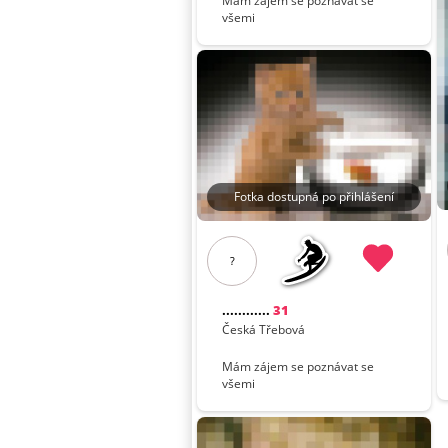
Mám zájem se poznávat se
všemi
Fotka dostupná po přihlášení
?
............
31
Česká Třebová
Mám zájem se poznávat se
všemi