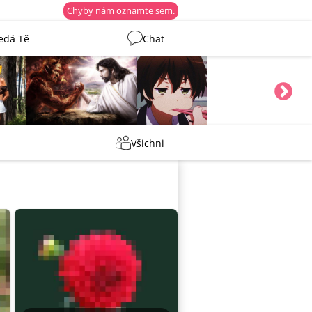
Chyby nám oznamte sem.
edá Tě
Chat
y
lebkoun198
Martin
Všichni