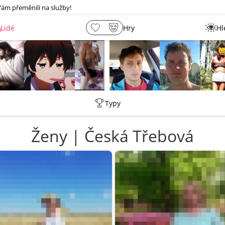
Vám přeměnili na služby!
Lidé
Hry
Hl
Martin
Joska3434
barnycze
Petr
Len
Typy
Ženy | Česká Třebová