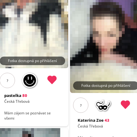
Fotka dostupná po přihlášení
?
Fotka dostupná po přihlášení
pastelka
80
Česká Třebová
?
Mám zájem se poznávat se
všemi
Katerina Zoe
43
Česká Třebová