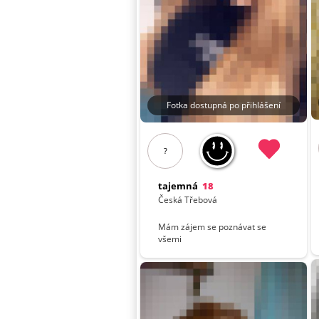
Fotka dostupná po přihlášení
?
tajemná
18
Česká Třebová
Mám zájem se poznávat se
všemi