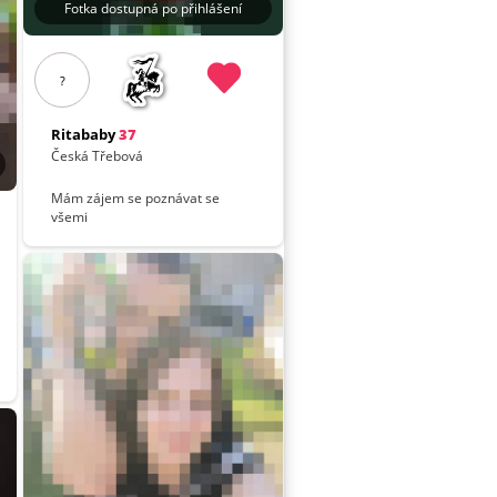
Fotka dostupná po přihlášení
?
Ritababy
37
Česká Třebová
Mám zájem se poznávat se
všemi