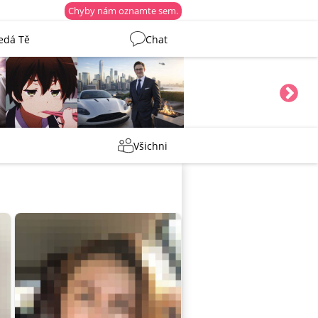
Chyby nám oznamte sem.
edá Tě
Chat
Martin
Tentakovy
Všichni