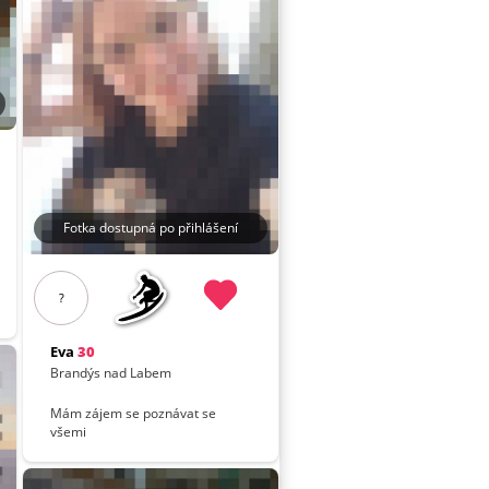
Fotka dostupná po přihlášení
?
Eva
30
Brandýs nad Labem
Mám zájem se poznávat se
všemi