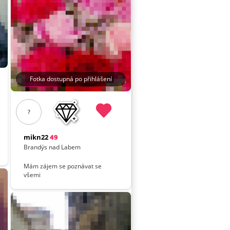
Fotka dostupná po přihlášení
?
mikn22
49
Brandýs nad Labem
Mám zájem se poznávat se
všemi