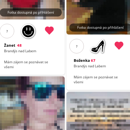
Fotka dostupná po přihlášení
Fotka dostupná po přihlášení
?
Žanet
48
?
Brandýs nad Labem
Boženka
67
Mám zájem se poznávat se
Brandýs nad Labem
všemi
Mám zájem se poznávat se
všemi