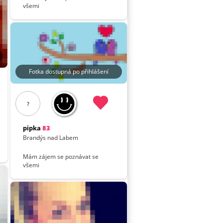
všemi
Fotka dostupná po přihlášení
?
pipka
83
Brandýs nad Labem
Mám zájem se poznávat se
všemi