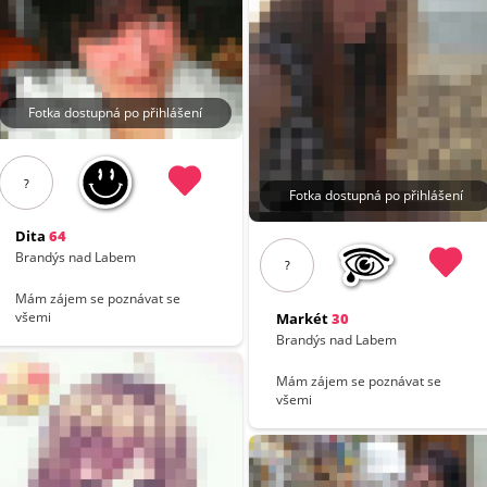
Fotka dostupná po přihlášení
?
Fotka dostupná po přihlášení
Dita
64
Brandýs nad Labem
?
Mám zájem se poznávat se
všemi
Markét
30
Brandýs nad Labem
Mám zájem se poznávat se
všemi