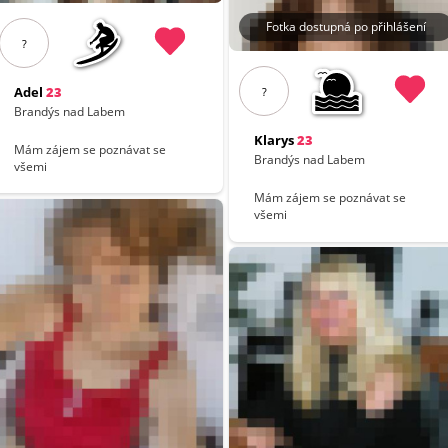
Fotka dostupná po přihlášení
?
Adel
23
?
Brandýs nad Labem
Klarys
23
Mám zájem se poznávat se
Brandýs nad Labem
všemi
Mám zájem se poznávat se
všemi