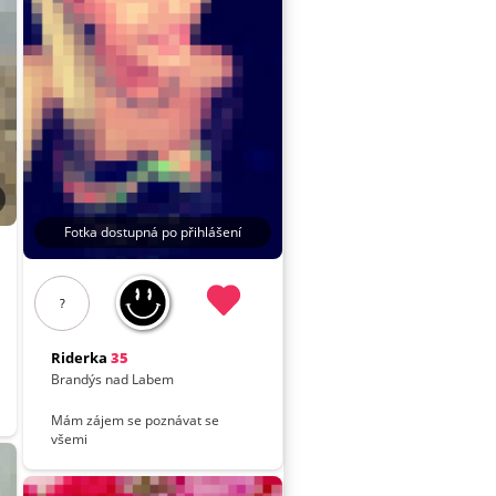
Fotka dostupná po přihlášení
?
Riderka
35
Brandýs nad Labem
Mám zájem se poznávat se
všemi