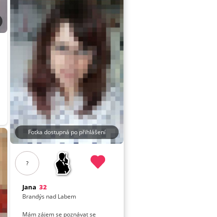
Fotka dostupná po přihlášení
?
Jana
32
Brandýs nad Labem
Mám zájem se poznávat se