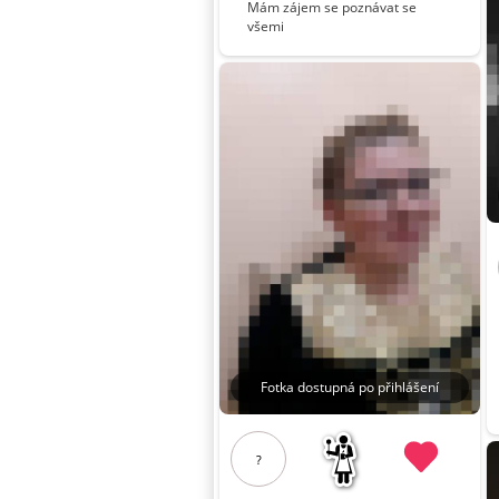
Mám zájem se poznávat se
všemi
Fotka dostupná po přihlášení
?