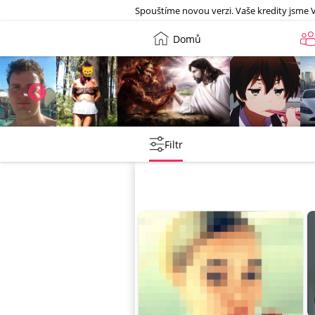
Galerie
Spouštíme novou verzi. Vaše kredity jsme 
Domů
Petr
Leny
lebkoun198
Martin
Filtr