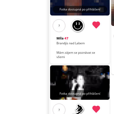
Fotka dostupná po přihlášení
?
Míla
47
Brandýs nad Labem
Mám zájem se poznávat se
všemi
Fotka dostupná po přihlášení
?