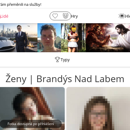
Vám přeměnili na služby!
Lidé
Hry
Hl
Tentakovy
Petr
Leny
lebkoun198
Typy
Ženy | Brandýs Nad Labem
Fotka dostupná po přihlášení