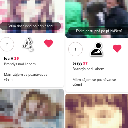
Fotka dostupná po přihlášení
Fotka dostupná po přihlášení
?
?
lea H
26
tesyy
57
Brandýs nad Labem
Brandýs nad Labem
Mám zájem se poznávat se
všemi
Mám zájem se poznávat se
všemi