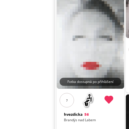
Fotka dostupná po přihlášení
?
hvezdicka
56
Brandýs nad Labem