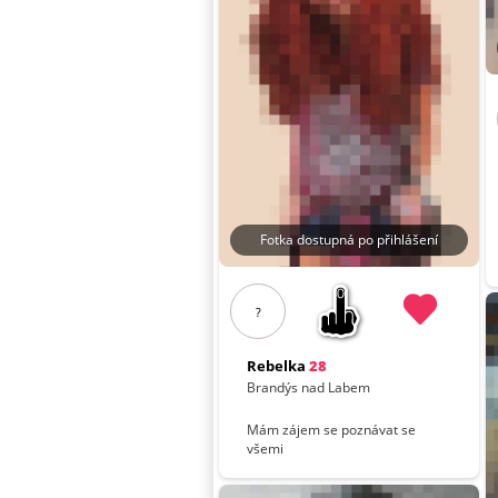
Fotka dostupná po přihlášení
?
Rebelka
28
Brandýs nad Labem
Mám zájem se poznávat se
všemi