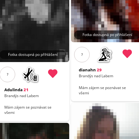
Fotka dostupná po přihlášení
Fotka dostupná po přihlášení
?
dianahn
29
?
Brandýs nad Labem
Mám zájem se poznávat se
Adulinda
21
všemi
Brandýs nad Labem
Mám zájem se poznávat se
všemi