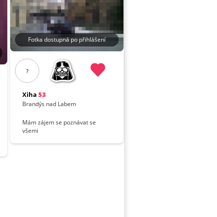
Fotka dostupná po přihlášení
?
Xiha
53
Brandýs nad Labem
Mám zájem se poznávat se
všemi