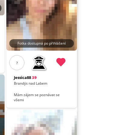
Fotka dostupná po přihlášení
?
Jessica88
39
Brandýs nad Labem
Mám zájem se poznávat se
všemi