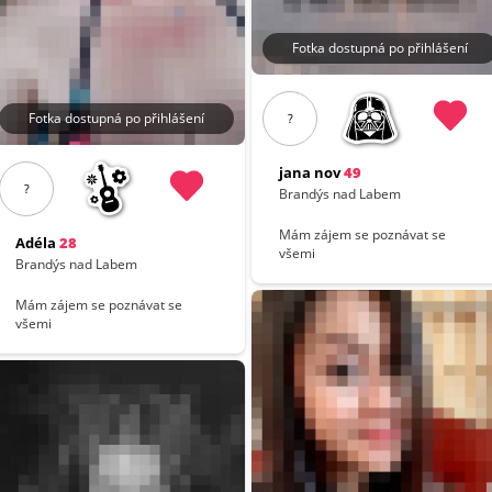
Fotka dostupná po přihlášení
Fotka dostupná po přihlášení
?
jana nov
49
?
Brandýs nad Labem
Mám zájem se poznávat se
Adéla
28
všemi
Brandýs nad Labem
Mám zájem se poznávat se
všemi