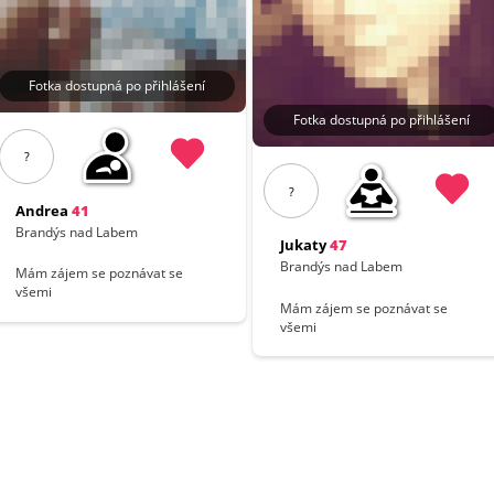
Fotka dostupná po přihlášení
Fotka dostupná po přihlášení
?
?
Andrea
41
Brandýs nad Labem
Jukaty
47
Brandýs nad Labem
Mám zájem se poznávat se
všemi
Mám zájem se poznávat se
všemi