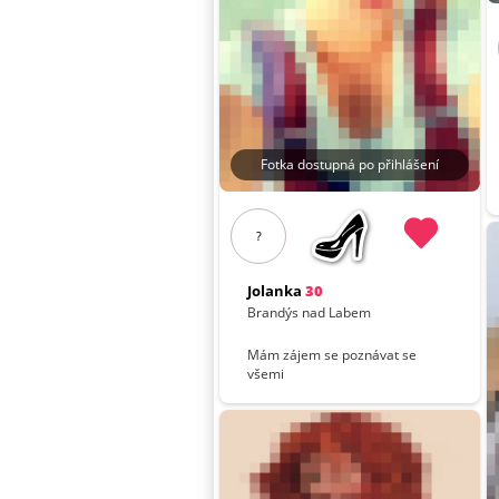
Fotka dostupná po přihlášení
?
Jolanka
30
Brandýs nad Labem
Mám zájem se poznávat se
všemi