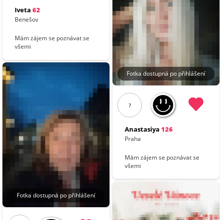
Iveta
62
Benešov
Mám zájem se poznávat se
všemi
Fotka dostupná po přihlášení
?
Anastasiya
126
Praha
Mám zájem se poznávat se
všemi
Fotka dostupná po přihlášení