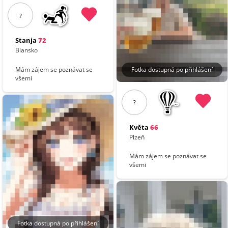
?
Stanja
72
Blansko
Fotka dostupná po přihlášení
Mám zájem se poznávat se
všemi
?
Květa
66
Plzeň
Mám zájem se poznávat se
všemi
Fotka dostupná po přihlášení