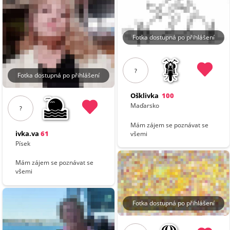
Fotka dostupná po přihlášení
?
Fotka dostupná po přihlášení
Ošklivka
100
Maďarsko
?
Mám zájem se poznávat se
ivka.va
61
všemi
Písek
Mám zájem se poznávat se
všemi
Fotka dostupná po přihlášení