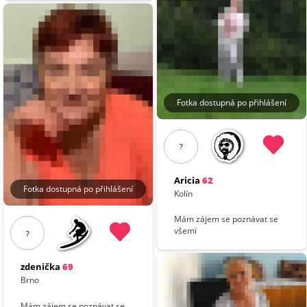
Fotka dostupná po přihlášení
?
Aricia
62
Fotka dostupná po přihlášení
Kolín
Mám zájem se poznávat se
všemi
?
zdenička
69
Brno
Mám zájem se poznávat se