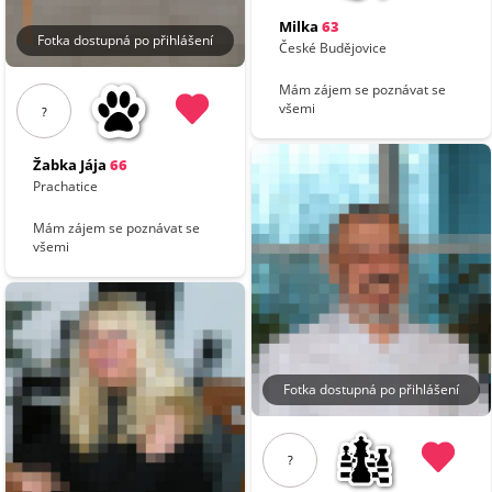
Milka
63
Fotka dostupná po přihlášení
České Budějovice
Mám zájem se poznávat se
všemi
?
Žabka Jája
66
Prachatice
Mám zájem se poznávat se
všemi
Fotka dostupná po přihlášení
?