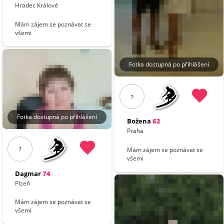
Hradec Králové
Mám zájem se poznávat se
všemi
Fotka dostupná po přihlášení
?
Fotka dostupná po přihlášení
Božena
62
Praha
?
Mám zájem se poznávat se
všemi
Dagmar
74
Plzeň
Mám zájem se poznávat se
všemi