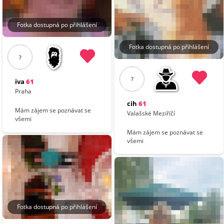
Fotka dostupná po přihlášení
Fotka dostupná po přihlášení
?
?
iva
61
Praha
cih
61
Mám zájem se poznávat se
Valašské Meziříčí
všemi
Mám zájem se poznávat se
všemi
Fotka dostupná po přihlášení