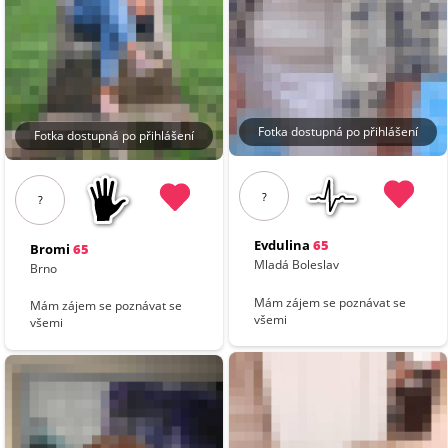
Fotka dostupná po přihlášení
Fotka dostupná po přihlášení
?
?
Evdulina
65
Bromi
65
Mladá Boleslav
Brno
Mám zájem se poznávat se
Mám zájem se poznávat se
všemi
všemi