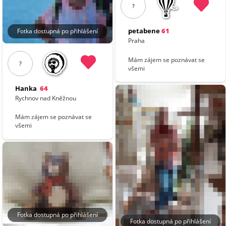
?
petabene
61
Fotka dostupná po přihlášení
Praha
Mám zájem se poznávat se
?
všemi
Hanka
64
Rychnov nad Kněžnou
Mám zájem se poznávat se
všemi
Fotka dostupná po přihlášení
Fotka dostupná po přihlášení