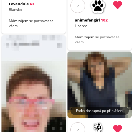
Levandule
63
?
Blansko
animefangirl
102
Mám zájem se poznávat se
všemi
Liberec
Mám zájem se poznávat se
všemi
Fotka dostupná po přihlášení
?