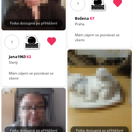
?
Božena
67
Fotka dostupná po přihlášení
Praha
Mám zájem se poznávat se
všemi
?
Jana1963
62
Slaný
Mám zájem se poznávat se
všemi
Fotka dostupná po přihlášení
Fotka dostupná po přihlášení