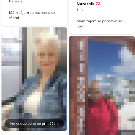
Benešov
Naraznik
72
Zlín
Mám zájem se poznávat se
všemi
Mám zájem se poznávat se
všemi
Fotka dostupná po přihlášení