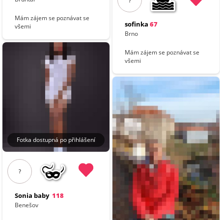
?
Mám zájem se poznávat se
sofinka
67
všemi
Brno
Mám zájem se poznávat se
všemi
Fotka dostupná po přihlášení
?
Sonia baby
118
Benešov