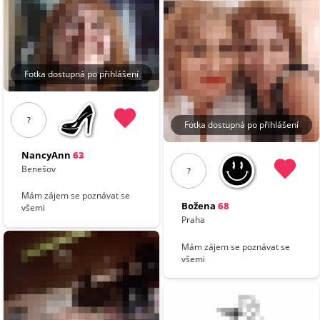
Fotka dostupná po přihlášení
?
Fotka dostupná po přihlášení
NancyAnn
63
Benešov
?
Mám zájem se poznávat se
Božena
68
všemi
Praha
Mám zájem se poznávat se
všemi