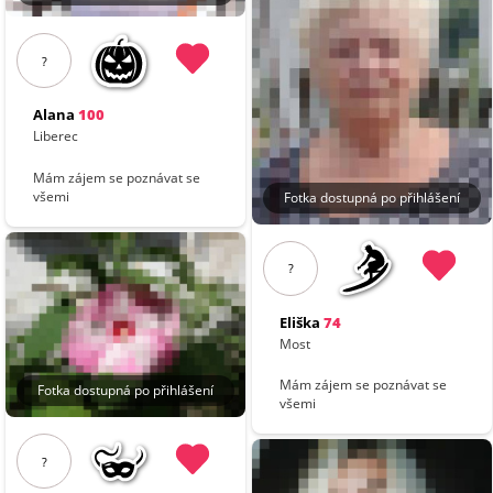
?
Alana
100
Liberec
Mám zájem se poznávat se
všemi
Fotka dostupná po přihlášení
?
Eliška
74
Most
Mám zájem se poznávat se
Fotka dostupná po přihlášení
všemi
?