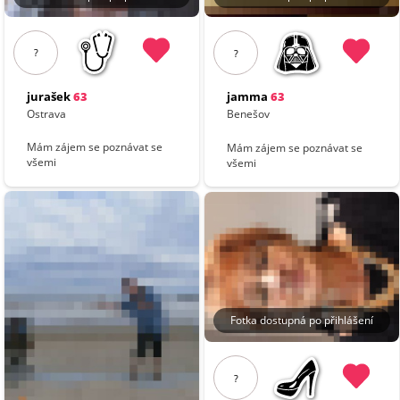
?
?
jurašek
63
jamma
63
Ostrava
Benešov
Mám zájem se poznávat se
Mám zájem se poznávat se
všemi
všemi
Fotka dostupná po přihlášení
?