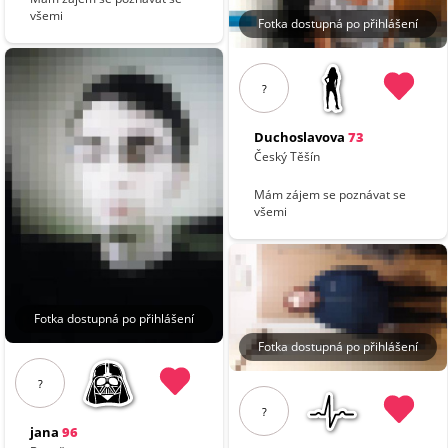
všemi
Fotka dostupná po přihlášení
?
Duchoslavova
73
Český Těšín
Mám zájem se poznávat se
všemi
Fotka dostupná po přihlášení
Fotka dostupná po přihlášení
?
?
jana
96