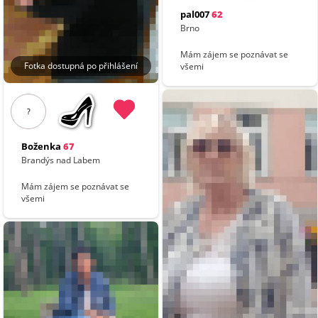
pal007
62
Brno
Mám zájem se poznávat se
Fotka dostupná po přihlášení
všemi
?
Boženka
67
Brandýs nad Labem
Mám zájem se poznávat se
všemi