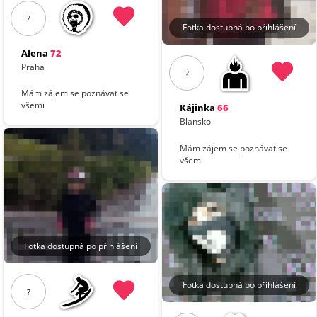
?
Fotka dostupná po přihlášení
Alena
72
Praha
?
Mám zájem se poznávat se
všemi
Kájinka
66
Blansko
Mám zájem se poznávat se
všemi
Fotka dostupná po přihlášení
Fotka dostupná po přihlášení
?