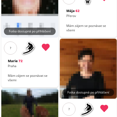
Mája
62
Přerov
Mám zájem se poznávat se
všemi
Fotka dostupná po přihlášení
?
Marie
72
Praha
Mám zájem se poznávat se
všemi
Fotka dostupná po přihlášení
?