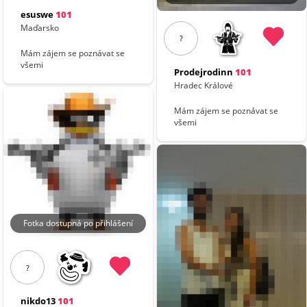
esuswe
101
Maďarsko
?
Mám zájem se poznávat se
všemi
Prodejrodinn
101
Hradec Králové
Mám zájem se poznávat se
všemi
Fotka dostupná po přihlášení
?
nikdo13
101