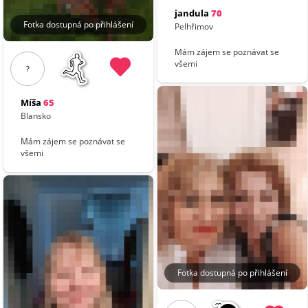
jandula
70
Fotka dostupná po přihlášení
Pelhřimov
Mám zájem se poznávat se
všemi
?
Míša
65
Blansko
Mám zájem se poznávat se
všemi
Fotka dostupná po přihlášení