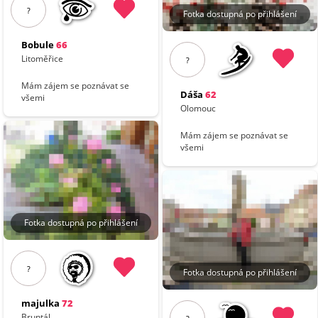
?
Fotka dostupná po přihlášení
Bobule
66
Litoměřice
?
Mám zájem se poznávat se
Dáša
62
všemi
Olomouc
Mám zájem se poznávat se
všemi
Fotka dostupná po přihlášení
?
Fotka dostupná po přihlášení
majulka
72
Bruntál