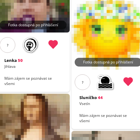
Fotka dostupná po přihlášení
?
Lenka
50
Fotka dostupná po přihlášení
Jihlava
Mám zájem se poznávat se
?
všemi
Sluníčko
44
Vsetín
Mám zájem se poznávat se
všemi