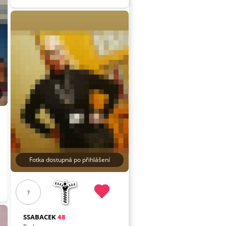
Fotka dostupná po přihlášení
?
SSABACEK
48