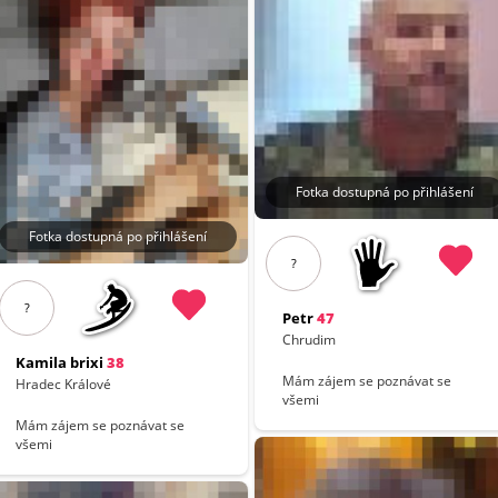
Fotka dostupná po přihlášení
Fotka dostupná po přihlášení
?
?
Petr
47
Chrudim
Kamila brixi
38
Mám zájem se poznávat se
Hradec Králové
všemi
Mám zájem se poznávat se
všemi