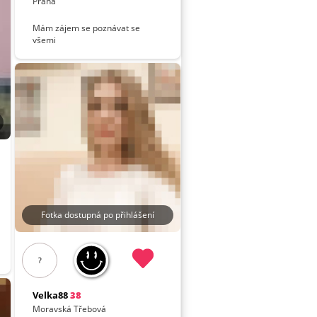
Praha
Mám zájem se poznávat se
všemi
Fotka dostupná po přihlášení
?
Velka88
38
Moravská Třebová