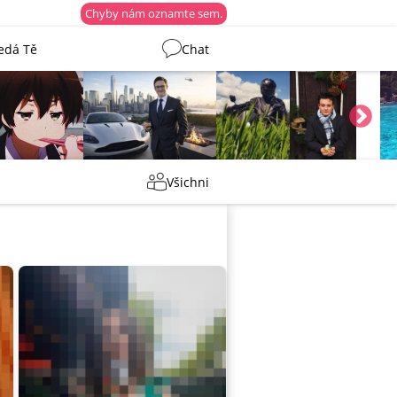
Chyby nám oznamte sem.
edá Tě
Chat
Martin
Tentakovy
shermen
_ujazdovsky_jan
Všichni