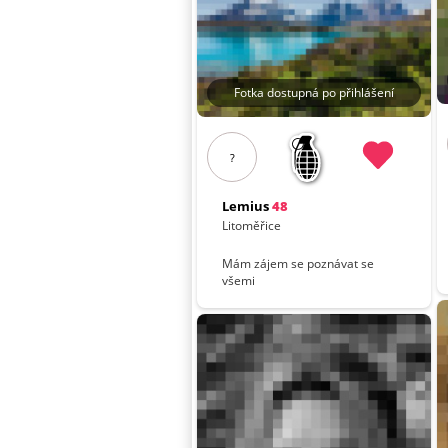
Fotka dostupná po přihlášení
?
Lemius
48
Litoměřice
Mám zájem se poznávat se
všemi