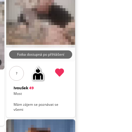
Fotka dostupná po přihlášení
?
Ivoušek
49
Most
Mám zájem se poznávat se
všemi