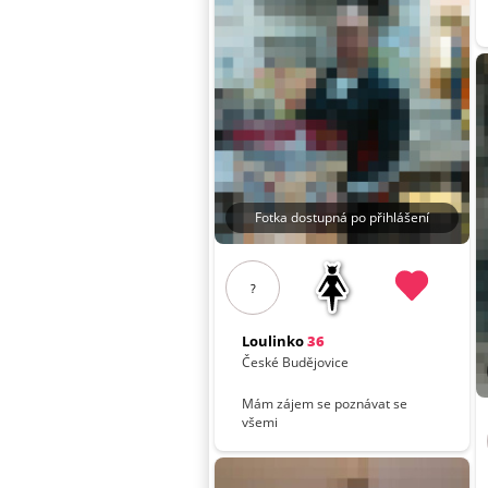
Fotka dostupná po přihlášení
?
Loulinko
36
České Budějovice
Mám zájem se poznávat se
všemi