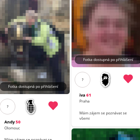
Fotka dostupná po přihlášení
?
Fotka dostupná po přihlášení
iva
61
Praha
?
Mám zájem se poznávat se
všemi
Andy
50
Olomouc
Mám zájem se poznávat se