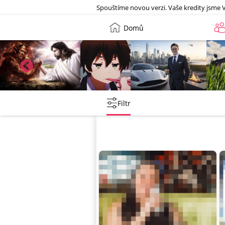
Galerie
Spouštíme novou verzi. Vaše kredity jsme 
Domů
lebkoun198
Martin
Tentakovy
she
Filtr