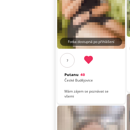
Fotka dostupná po přihlášení
?
Putanu
40
České Budějovice
Mám zájem se poznávat se
všemi