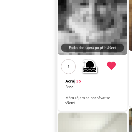
Fotka dostupná po přihlášení
?
Acraj
55
Brno
Mám zájem se poznávat se
všemi