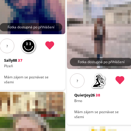
Fotka dostupná po přihlášení
?
Sally88
37
Fotka dostupná po přihlášení
Plzeň
Mám zájem se poznávat se
?
všemi
QuietJoy26
38
Brno
Mám zájem se poznávat se
všemi