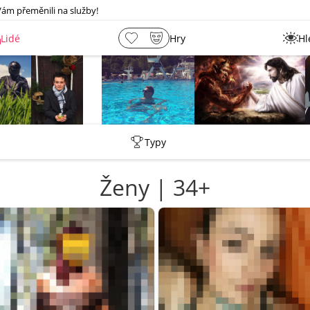
Vám přeměnili na služby!
Lidé
Hry
Hl
rmen
_ujazdovsky_jan
Rsshb17
lebkoun198
Typy
Ženy | 34+