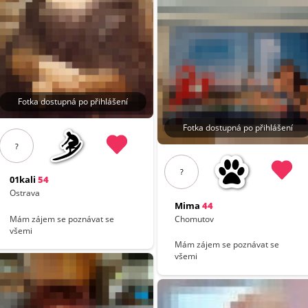
Fotka dostupná po přihlášení
Fotka dostupná po přihlášení
?
?
01kali
54
Ostrava
Mima
44
Chomutov
Mám zájem se poznávat se
všemi
Mám zájem se poznávat se
všemi