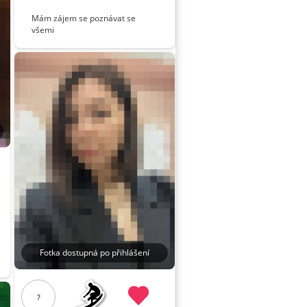
Mám zájem se poznávat se
všemi
Fotka dostupná po přihlášení
?