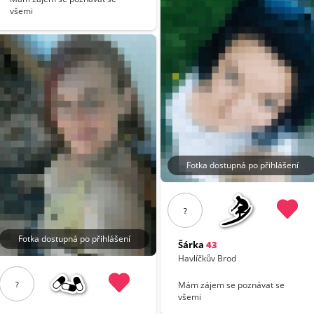
všemi
Fotka dostupná po přihlášení
?
Fotka dostupná po přihlášení
Šárka
43
Havlíčkův Brod
Mám zájem se poznávat se
?
všemi