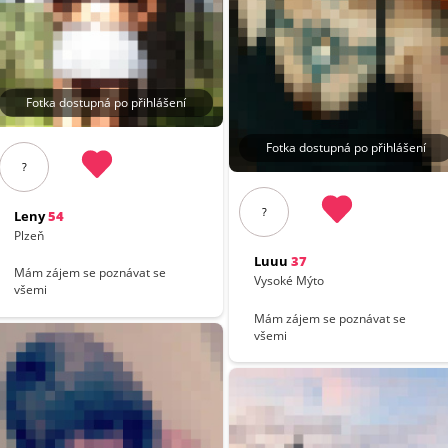
Fotka dostupná po přihlášení
Fotka dostupná po přihlášení
?
?
Leny
54
Plzeň
Luuu
37
Mám zájem se poznávat se
Vysoké Mýto
všemi
Mám zájem se poznávat se
všemi