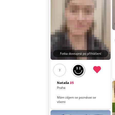
Fotka dostupná po přihlášení
?
Nataša
35
Praha
Mám zájem se poznávat se
všemi