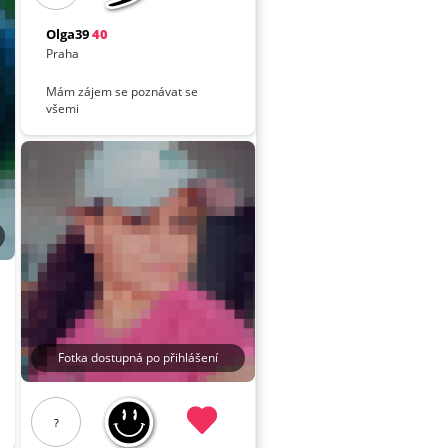
Olga39
40
Praha
Mám zájem se poznávat se
všemi
Fotka dostupná po přihlášení
?