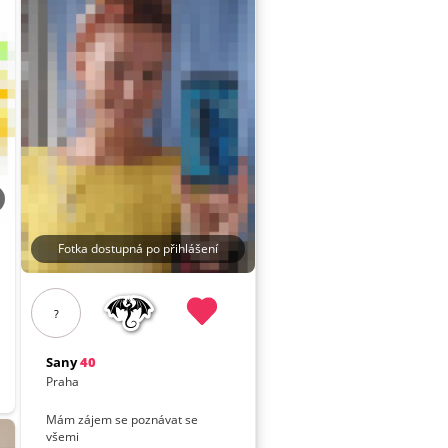
Fotka dostupná po přihlášení
?
Sany
40
Praha
Mám zájem se poznávat se
všemi