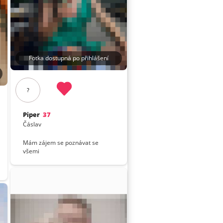
Fotka dostupná po přihlášení
?
Piper
37
Čáslav
Mám zájem se poznávat se
všemi