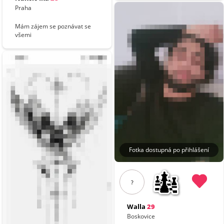
Praha
Mám zájem se poznávat se
všemi
Fotka dostupná po přihlášení
?
Walla
29
Boskovice