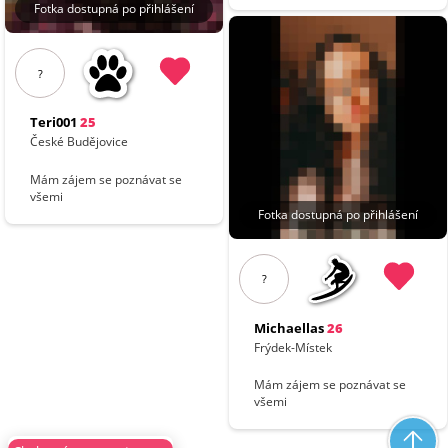
Fotka dostupná po přihlášení
?
Teri001
25
České Budějovice
Mám zájem se poznávat se
všemi
Fotka dostupná po přihlášení
?
Michaellas
26
Frýdek-Místek
Mám zájem se poznávat se
všemi