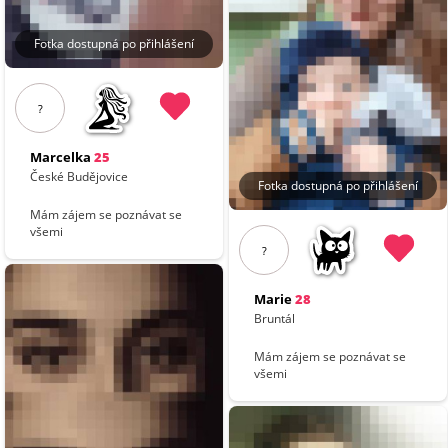
Fotka dostupná po přihlášení
?
Marcelka
25
České Budějovice
Fotka dostupná po přihlášení
Mám zájem se poznávat se
všemi
?
Marie
28
Bruntál
Mám zájem se poznávat se
všemi