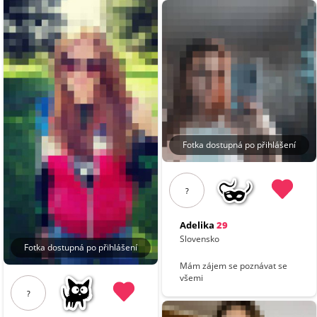
Fotka dostupná po přihlášení
?
Adelika
29
Slovensko
Fotka dostupná po přihlášení
Mám zájem se poznávat se
všemi
?