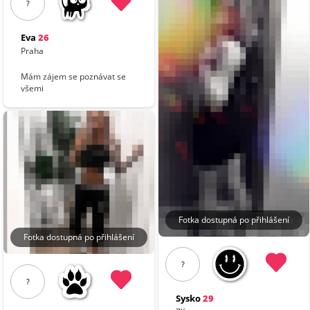
?
Eva
26
Praha
Mám zájem se poznávat se
všemi
Fotka dostupná po přihlášení
Fotka dostupná po přihlášení
?
?
Sysko
29