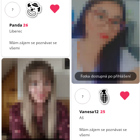
?
Panda
26
Liberec
Mám zájem se poznávat se
všemi
Fotka dostupná po přihlášení
?
Vanesa12
25
Aš
Mám zájem se poznávat se
všemi