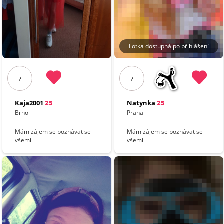
Fotka dostupná po přihlášení
?
?
Kaja2001
25
Natynka
25
Brno
Praha
Mám zájem se poznávat se
Mám zájem se poznávat se
všemi
všemi