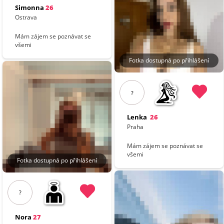
Simonna
26
Ostrava
Mám zájem se poznávat se
všemi
Fotka dostupná po přihlášení
?
Lenka
26
Praha
Mám zájem se poznávat se
všemi
Fotka dostupná po přihlášení
?
Nora
27