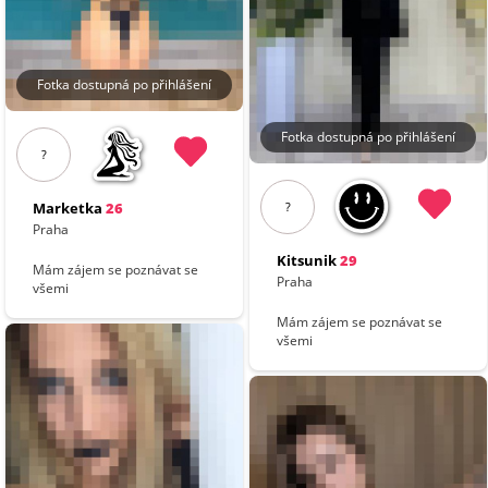
Fotka dostupná po přihlášení
Fotka dostupná po přihlášení
?
Marketka
26
?
Praha
Kitsunik
29
Mám zájem se poznávat se
Praha
všemi
Mám zájem se poznávat se
všemi