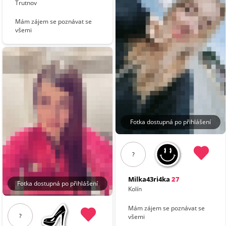
Trutnov
Mám zájem se poznávat se
všemi
Fotka dostupná po přihlášení
?
Milka43ri4ka
27
Fotka dostupná po přihlášení
Kolín
Mám zájem se poznávat se
?
všemi