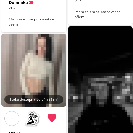
Zlín
Dominika
29
Zlín
Mám zájem se poznávat se
všemi
Mám zájem se poznávat se
všemi
Fotka dostupná po přihlášení
?