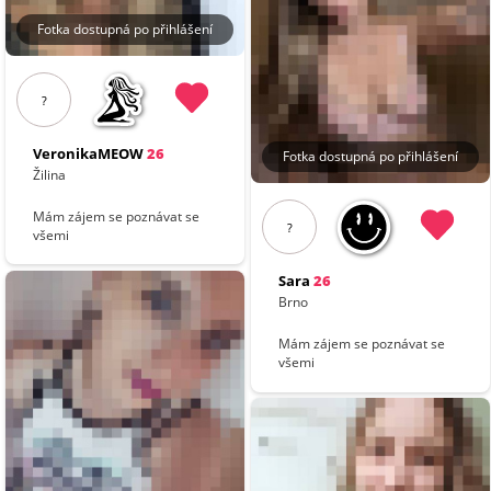
Fotka dostupná po přihlášení
?
VeronikaMEOW
26
Fotka dostupná po přihlášení
Žilina
Mám zájem se poznávat se
?
všemi
Sara
26
Brno
Mám zájem se poznávat se
všemi