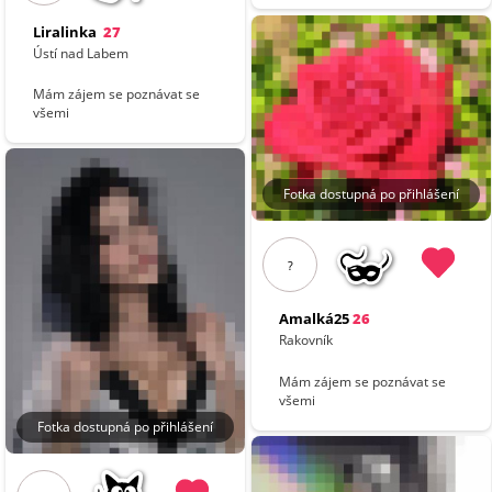
Liralinka
27
Ústí nad Labem
Mám zájem se poznávat se
všemi
Fotka dostupná po přihlášení
?
Amalká25
26
Rakovník
Mám zájem se poznávat se
všemi
Fotka dostupná po přihlášení