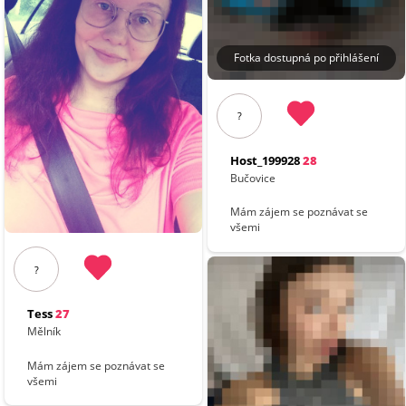
Fotka dostupná po přihlášení
?
Host_199928
28
Bučovice
Mám zájem se poznávat se
všemi
?
Tess
27
Mělník
Mám zájem se poznávat se
všemi