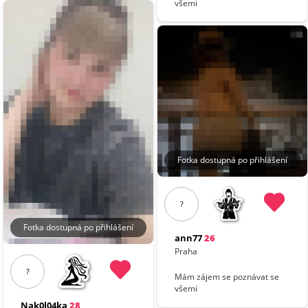
všemi
Fotka dostupná po přihlášení
?
Fotka dostupná po přihlášení
ann77
26
Praha
?
Mám zájem se poznávat se
všemi
Nak0l04ka
28