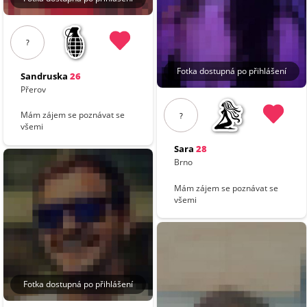
?
Fotka dostupná po přihlášení
Sandruska
26
Přerov
Mám zájem se poznávat se
?
všemi
Sara
28
Brno
Mám zájem se poznávat se
všemi
Fotka dostupná po přihlášení