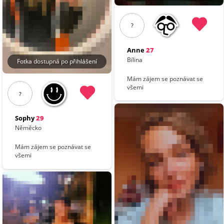
?
Anne
27
Bílina
Fotka dostupná po přihlášení
Mám zájem se poznávat se
všemi
?
Sophy
29
Něměcko
Mám zájem se poznávat se
všemi