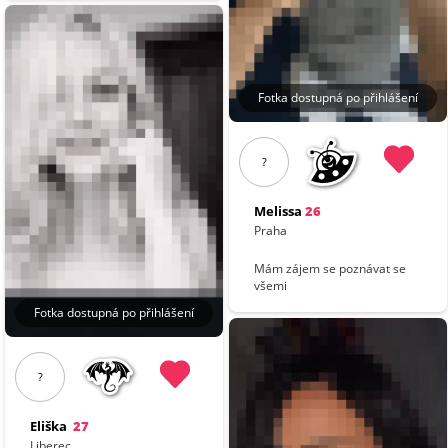
Fotka dostupná po přihlášení
?
Melissa
26
Praha
Mám zájem se poznávat se
všemi
Fotka dostupná po přihlášení
?
Eliška
27
Liberec