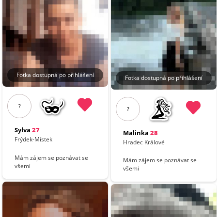
Fotka dostupná po přihlášení
Fotka dostupná po přihlášení
?
?
Sylva
27
Malinka
28
Frýdek-Místek
Hradec Králové
Mám zájem se poznávat se
Mám zájem se poznávat se
všemi
všemi