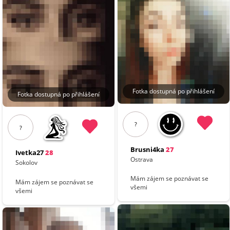
Fotka dostupná po přihlášení
Fotka dostupná po přihlášení
?
?
Brusni4ka
27
Ivetka27
28
Ostrava
Sokolov
Mám zájem se poznávat se
Mám zájem se poznávat se
všemi
všemi