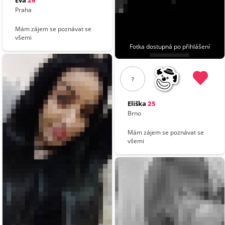
Eva
26
Praha
Mám zájem se poznávat se
všemi
Fotka dostupná po přihlášení
?
Eliška
25
Brno
Mám zájem se poznávat se
všemi