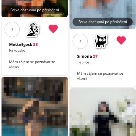
Fotka dostupná po přihlášení
Fotka dostupná po přihlášení
?
?
MetteEgesk
28
Rakousko
Simona
27
Mám zájem se poznávat se
Teplice
všemi
Mám zájem se poznávat se
všemi