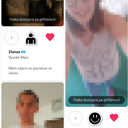
Fotka dostupná po přihlášení
?
Zlatas
40
Vysoké Mýto
Mám zájem se poznávat se
všemi
Fotka dostupná po přihlášení
?