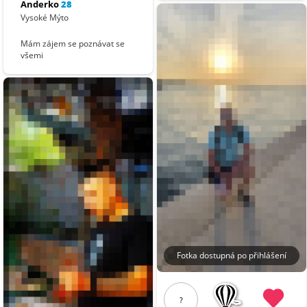
Anderko
28
Vysoké Mýto
Mám zájem se poznávat se
všemi
Fotka dostupná po přihlášení
?