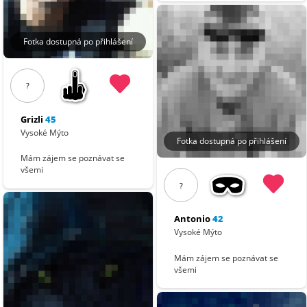
Fotka dostupná po přihlášení
?
Grizli
45
Vysoké Mýto
Fotka dostupná po přihlášení
Mám zájem se poznávat se
všemi
?
Antonio
42
Vysoké Mýto
Mám zájem se poznávat se
všemi