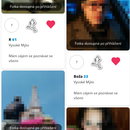
Fotka dostupná po přihlášení
?
R
61
Fotka dostupná po přihlášení
Vysoké Mýto
Mám zájem se poznávat se
všemi
?
Boža
33
Vysoké Mýto
Mám zájem se poznávat se
všemi
Fotka dostupná po přihlášení