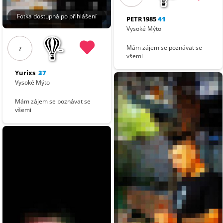
Fotka dostupná po přihlášení
PETR1985
41
Vysoké Mýto
Mám zájem se poznávat se
?
všemi
Yurixs
37
Vysoké Mýto
Mám zájem se poznávat se
všemi