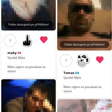
Fotka dostupná po přihlášení
?
Fotka dostupná po přihlášení
maky
26
Vysoké Mýto
?
Mám zájem se poznávat se
všemi
Tomas
34
Vysoké Mýto
Mám zájem se poznávat se
všemi