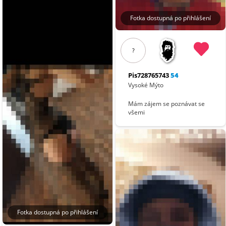
Fotka dostupná po přihlášení
?
Pis728765743
54
Vysoké Mýto
Mám zájem se poznávat se
všemi
Fotka dostupná po přihlášení