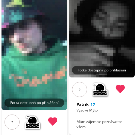
Fotka dostupná po přihlášení
?
Fotka dostupná po přihlášení
Patrik
17
Vysoké Mýto
Mám zájem se poznávat se
?
všemi