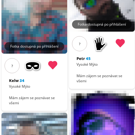
Fotka dostupná po přihlášení
?
Fotka dostupná po přihlášení
Petr
45
Vysoké Mýto
?
Mám zájem se poznávat se
Kelw
34
všemi
Vysoké Mýto
Mám zájem se poznávat se
všemi