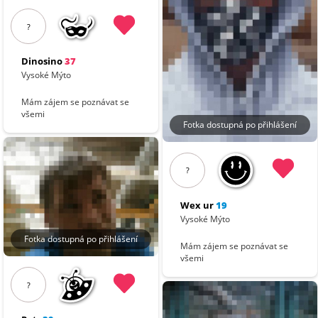
?
Dinosino
37
Vysoké Mýto
Mám zájem se poznávat se
všemi
Fotka dostupná po přihlášení
?
Wex ur
19
Vysoké Mýto
Fotka dostupná po přihlášení
Mám zájem se poznávat se
všemi
?