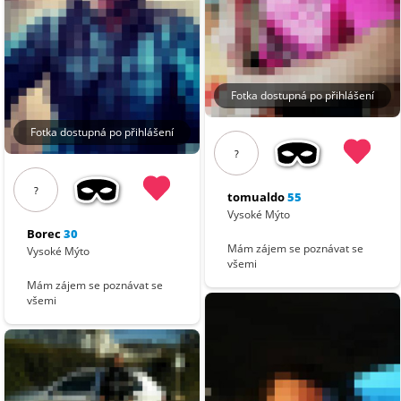
Fotka dostupná po přihlášení
Fotka dostupná po přihlášení
?
?
tomualdo
55
Vysoké Mýto
Borec
30
Mám zájem se poznávat se
Vysoké Mýto
všemi
Mám zájem se poznávat se
všemi