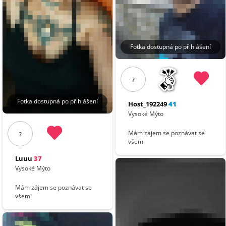
Fotka dostupná po přihlášení
?
Fotka dostupná po přihlášení
Host_192249
41
Vysoké Mýto
Mám zájem se poznávat se
?
všemi
Luuu
37
Vysoké Mýto
Mám zájem se poznávat se
všemi