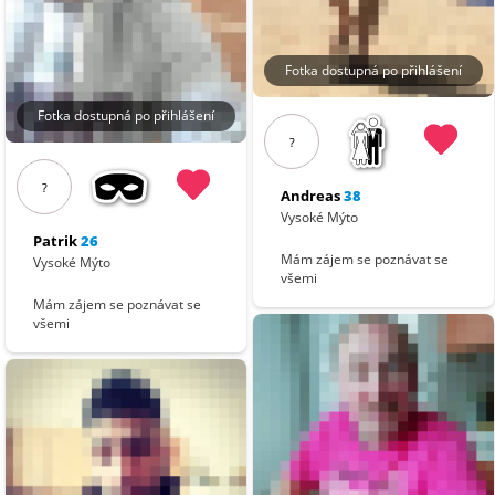
Fotka dostupná po přihlášení
Fotka dostupná po přihlášení
?
?
Andreas
38
Vysoké Mýto
Patrik
26
Mám zájem se poznávat se
Vysoké Mýto
všemi
Mám zájem se poznávat se
všemi