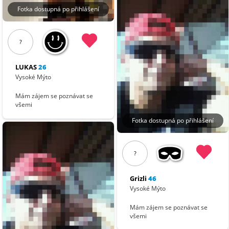
Fotka dostupná po přihlášení
?
LUKAS
26
Vysoké Mýto
Mám zájem se poznávat se
všemi
Fotka dostupná po přihlášení
?
Grizli
46
Vysoké Mýto
Mám zájem se poznávat se
všemi