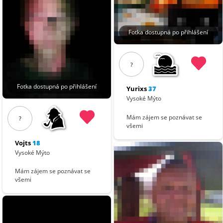
Fotka dostupná po přihlášení
?
Fotka dostupná po přihlášení
Yurixs
37
Vysoké Mýto
Mám zájem se poznávat se
?
všemi
Vojts
18
Vysoké Mýto
Mám zájem se poznávat se
všemi