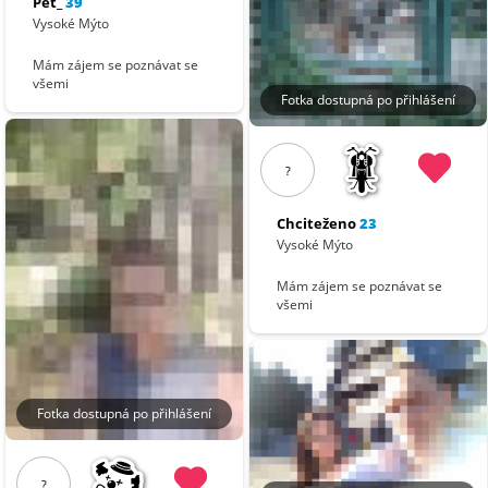
Pet_
39
Vysoké Mýto
Mám zájem se poznávat se
všemi
Fotka dostupná po přihlášení
?
Chciteženo
23
Vysoké Mýto
Mám zájem se poznávat se
všemi
Fotka dostupná po přihlášení
?