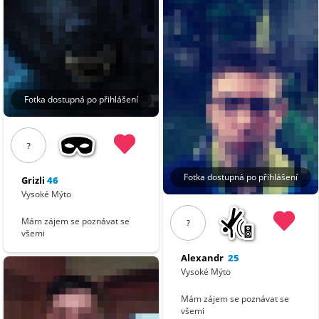
Fotka dostupná po přihlášení
?
Fotka dostupná po přihlášení
Grizli
46
Vysoké Mýto
Mám zájem se poznávat se
?
všemi
Alexandr
25
Vysoké Mýto
Mám zájem se poznávat se
všemi