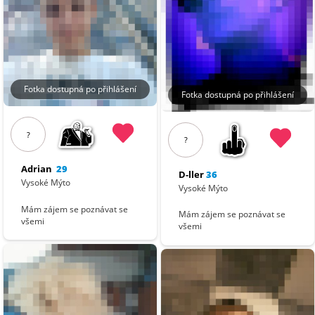
Fotka dostupná po přihlášení
Fotka dostupná po přihlášení
?
?
Adrian
29
D-ller
36
Vysoké Mýto
Vysoké Mýto
Mám zájem se poznávat se
Mám zájem se poznávat se
všemi
všemi