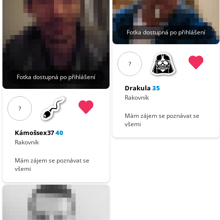
Fotka dostupná po přihlášení
?
Fotka dostupná po přihlášení
Drakula
35
Rakovník
?
Mám zájem se poznávat se
všemi
Kámošsex37
40
Rakovník
Mám zájem se poznávat se
všemi