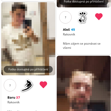
Fotka dostupná po přihlášení
?
Aleš
45
Rakovník
Mám zájem se poznávat se
všemi
Fotka dostupná po přihlášení
?
Baru
37
Rakovník