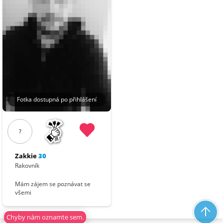
Fotka dostupná po přihlášení
?
Zakkie
30
Rakovník
Mám zájem se poznávat se
všemi
Chyby nám oznamte sem.