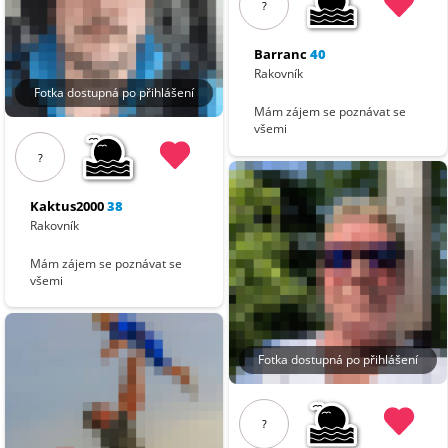
?
Barranc
40
Rakovník
Fotka dostupná po přihlášení
Mám zájem se poznávat se
všemi
?
Kaktus2000
38
Rakovník
Mám zájem se poznávat se
všemi
Fotka dostupná po přihlášení
?