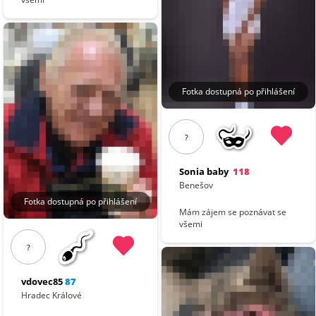
Fotka dostupná po přihlášení
?
Sonia baby
118
Benešov
Fotka dostupná po přihlášení
Mám zájem se poznávat se
všemi
?
vdovec85
87
Hradec Králové