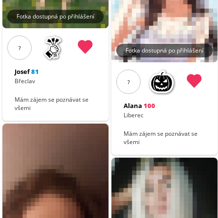
Fotka dostupná po přihlášení
?
Fotka dostupná po přihlášení
Josef
81
Břeclav
?
Mám zájem se poznávat se
Alana
100
všemi
Liberec
Mám zájem se poznávat se
všemi