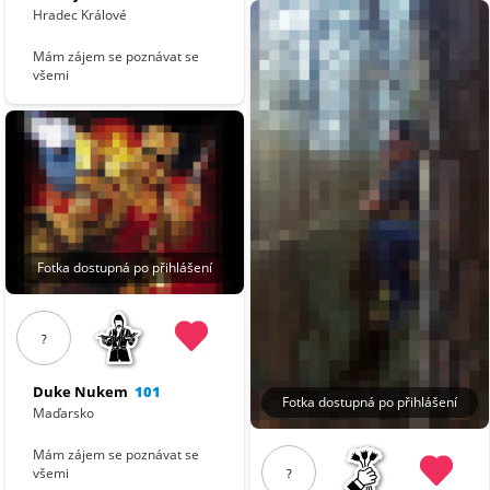
Hradec Králové
Mám zájem se poznávat se
všemi
Fotka dostupná po přihlášení
?
Duke Nukem
101
Fotka dostupná po přihlášení
Maďarsko
Mám zájem se poznávat se
všemi
?