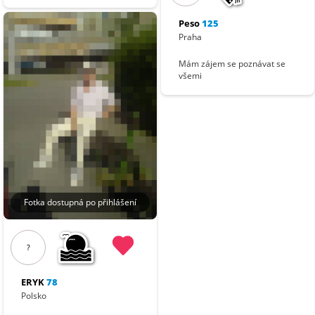
Peso
125
Praha
Mám zájem se poznávat se
všemi
Fotka dostupná po přihlášení
?
ERYK
78
Polsko