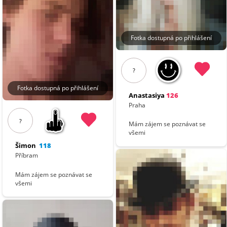
Fotka dostupná po přihlášení
?
Fotka dostupná po přihlášení
Anastasiya
126
Praha
?
Mám zájem se poznávat se
všemi
Šimon
118
Příbram
Mám zájem se poznávat se
všemi