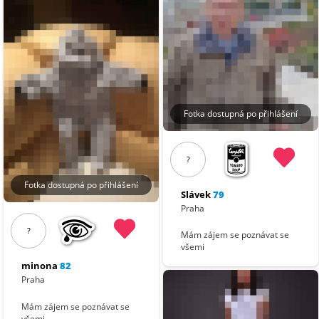
Fotka dostupná po přihlášení
?
Fotka dostupná po přihlášení
Slávek
79
Praha
?
Mám zájem se poznávat se
všemi
minona
82
Praha
Mám zájem se poznávat se
všemi