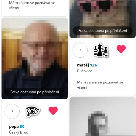
Mám zájem se poznávat se
všemi
Fotka dostupná po přihlášení
?
matěj
126
Bučovice
Mám zájem se poznávat se
všemi
Fotka dostupná po přihlášení
?
pepa
80
Český Brod