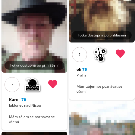
Fotka dostupná po přihlášení
?
Fotka dostupná po přihlášení
oli
75
Praha
?
Mám zájem se poznávat se
všemi
Karel
79
Jablonec nad Nisou
Mám zájem se poznávat se
všemi