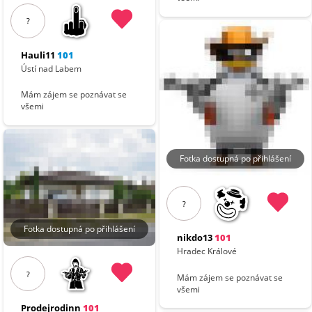
?
Hauli11
101
Ústí nad Labem
Mám zájem se poznávat se
všemi
Fotka dostupná po přihlášení
?
Fotka dostupná po přihlášení
nikdo13
101
Hradec Králové
?
Mám zájem se poznávat se
všemi
Prodejrodinn
101