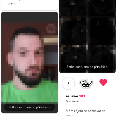
všemi
Fotka dostupná po přihlášení
?
esuswe
101
Maďarsko
Fotka dostupná po přihlášení
Mám zájem se poznávat se
všemi