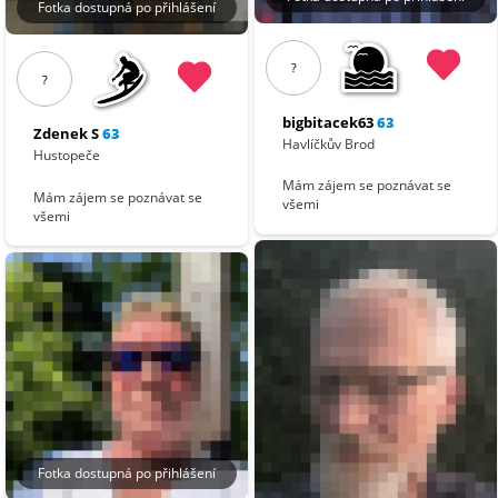
Fotka dostupná po přihlášení
?
?
bigbitacek63
63
Zdenek S
63
Havlíčkův Brod
Hustopeče
Mám zájem se poznávat se
Mám zájem se poznávat se
všemi
všemi
Fotka dostupná po přihlášení