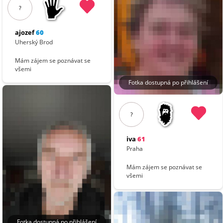
?
ajozef
60
Uherský Brod
Mám zájem se poznávat se
všemi
Fotka dostupná po přihlášení
?
iva
61
Praha
Mám zájem se poznávat se
všemi
Fotka dostupná po přihlášení