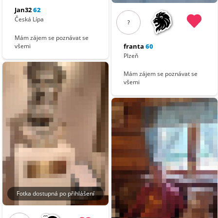
Jan32
62
Česká Lípa
?
Mám zájem se poznávat se
franta
60
všemi
Plzeň
Mám zájem se poznávat se
všemi
Fotka dostupná po přihlášení