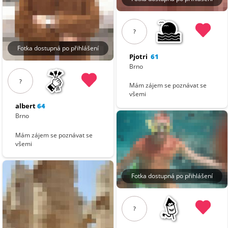
?
Fotka dostupná po přihlášení
Pjotri
61
Brno
?
Mám zájem se poznávat se
všemi
albert
64
Brno
Mám zájem se poznávat se
všemi
Fotka dostupná po přihlášení
?