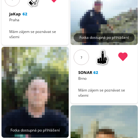
JaKap
62
Praha
Mám zájem se poznávat se
všemi
Fotka dostupná po přihlášení
?
SONAR
62
Brno
Mám zájem se poznávat se
všemi
Fotka dostupná po přihlášení