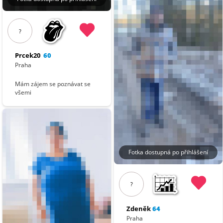
?
Prcek20
60
Praha
Mám zájem se poznávat se
všemi
Fotka dostupná po přihlášení
?
Zdeněk
64
Praha