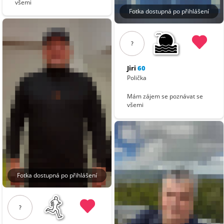
všemi
Fotka dostupná po přihlášení
?
Jiri
60
Polička
Mám zájem se poznávat se
všemi
Fotka dostupná po přihlášení
?