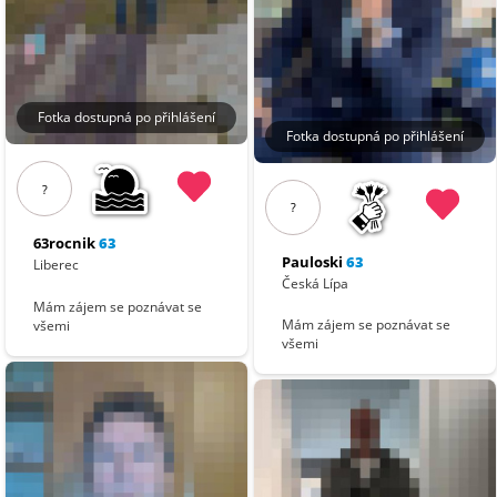
Fotka dostupná po přihlášení
Fotka dostupná po přihlášení
?
?
63rocnik
63
Pauloski
63
Liberec
Česká Lípa
Mám zájem se poznávat se
Mám zájem se poznávat se
všemi
všemi