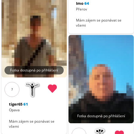
Imo
64
Přerov
Mám zájem se poznávat se
všemi
Fotka dostupná po přihlášení
?
tiger65
61
Opava
Fotka dostupná po přihlášení
Mám zájem se poznávat se
všemi