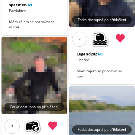
specmen
61
Pardubice
Fotka dostupná po přihlášení
Mám zájem se poznávat se
všemi
?
Legend202
60
Liberec
Mám zájem se poznávat se
všemi
Fotka dostupná po přihlášení
?
Fotka dostupná po přihlášení