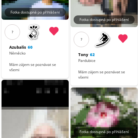
Fotka dostupná po přihlášení
Fotka dostupná po přihlášení
?
?
Azubalis
60
Něměcko
Tony
62
Pardubice
Mám zájem se poznávat se
všemi
Mám zájem se poznávat se
všemi
Fotka dostupná po přihlášení