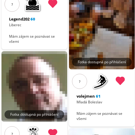
?
Legend202
60
Liberec
Mám zájem se poznávat se
všemi
Fotka dostupná po přihlášení
?
volejmen
61
Mladá Boleslav
Mám zájem se poznávat se
Fotka dostupná po přihlášení
všemi
?