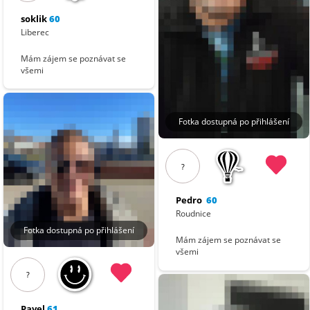
soklik
60
Liberec
Mám zájem se poznávat se
všemi
Fotka dostupná po přihlášení
?
Pedro
60
Roudnice
Fotka dostupná po přihlášení
Mám zájem se poznávat se
všemi
?
Pavel
61