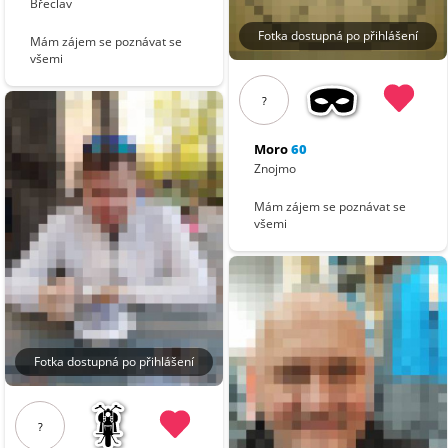
Břeclav
Fotka dostupná po přihlášení
Mám zájem se poznávat se
všemi
?
Moro
60
Znojmo
Mám zájem se poznávat se
všemi
Fotka dostupná po přihlášení
?