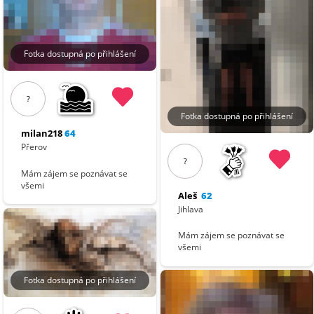
Fotka dostupná po přihlášení
?
Fotka dostupná po přihlášení
milan218
64
Přerov
?
Mám zájem se poznávat se
všemi
Aleš
62
Jihlava
Mám zájem se poznávat se
všemi
Fotka dostupná po přihlášení