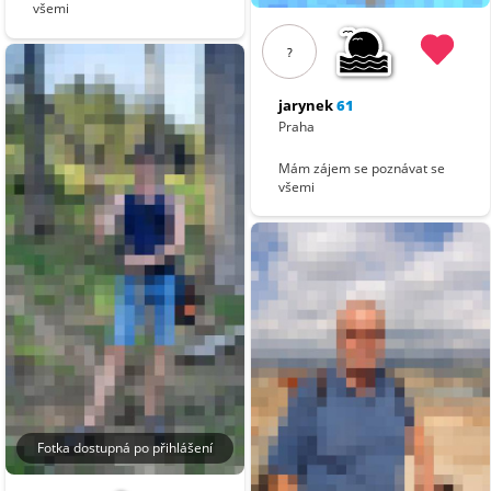
všemi
?
jarynek
61
Praha
Mám zájem se poznávat se
všemi
Fotka dostupná po přihlášení