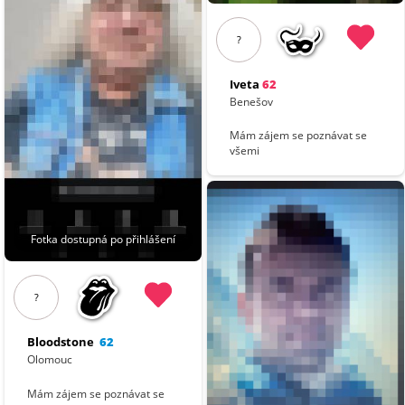
?
Iveta
62
Benešov
Mám zájem se poznávat se
všemi
Fotka dostupná po přihlášení
?
Bloodstone
62
Olomouc
Mám zájem se poznávat se