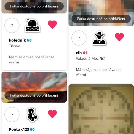
Fotka dostupná po přihlášení
Fotka dostupná po přihlášení
?
?
koledník
60
Tišnov
cih
61
Mám zájem se poznávat se
Valašské Meziříčí
všemi
Mám zájem se poznávat se
všemi
Fotka dostupná po přihlášení
?
Poetak123
60