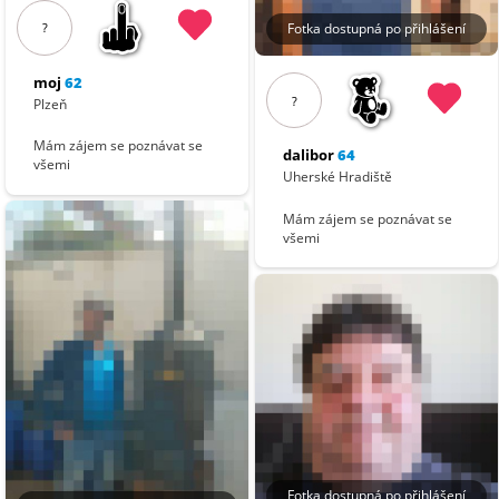
?
Fotka dostupná po přihlášení
moj
62
?
Plzeň
Mám zájem se poznávat se
dalibor
64
všemi
Uherské Hradiště
Mám zájem se poznávat se
všemi
Fotka dostupná po přihlášení