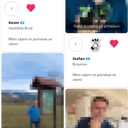
?
Kevin
62
Fotka dostupná po přihlášení
Havlíčkův Brod
Mám zájem se poznávat se
všemi
?
Stefan
60
Broumov
Mám zájem se poznávat se
všemi