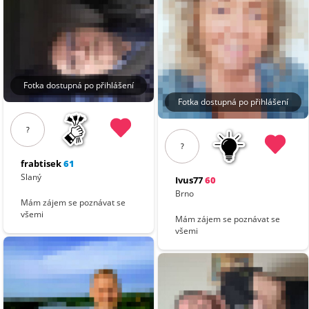
Fotka dostupná po přihlášení
Fotka dostupná po přihlášení
?
?
frabtisek
61
Slaný
Ivus77
60
Brno
Mám zájem se poznávat se
všemi
Mám zájem se poznávat se
všemi