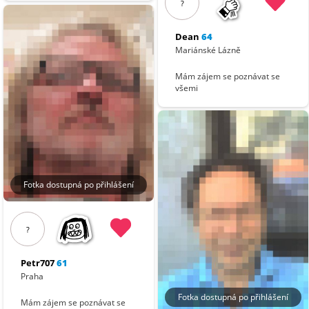
?
Dean
64
Mariánské Lázně
Mám zájem se poznávat se
všemi
Fotka dostupná po přihlášení
?
Petr707
61
Praha
Fotka dostupná po přihlášení
Mám zájem se poznávat se