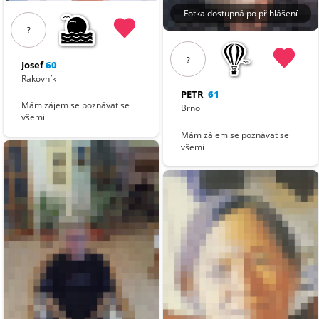
Fotka dostupná po přihlášení
?
?
Josef
60
Rakovník
PETR
61
Mám zájem se poznávat se
Brno
všemi
Mám zájem se poznávat se
všemi