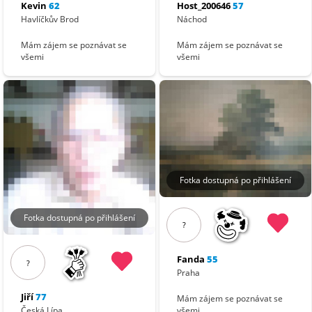
Kevin
62
Host_200646
57
Havlíčkův Brod
Náchod
Mám zájem se poznávat se
Mám zájem se poznávat se
všemi
všemi
Fotka dostupná po přihlášení
Fotka dostupná po přihlášení
?
Fanda
55
?
Praha
Jiří
77
Mám zájem se poznávat se
Česká Lípa
všemi