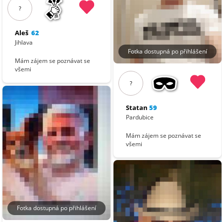
?
Aleš
62
Jihlava
Fotka dostupná po přihlášení
Mám zájem se poznávat se
všemi
?
Statan
59
Pardubice
Mám zájem se poznávat se
všemi
Fotka dostupná po přihlášení