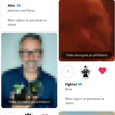
Alex
55
Jablonec nad Nisou
Mám zájem se poznávat se
všemi
Fotka dostupná po přihlášení
?
Fighter
99
Brno
Mám zájem se poznávat se
Fotka dostupná po přihlášení
všemi