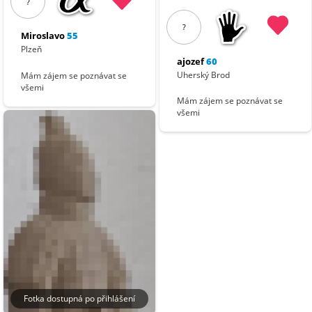
?
?
Miroslavo
55
Plzeň
ajozef
60
Uherský Brod
Mám zájem se poznávat se
všemi
Mám zájem se poznávat se
všemi
Fotka dostupná po přihlášení