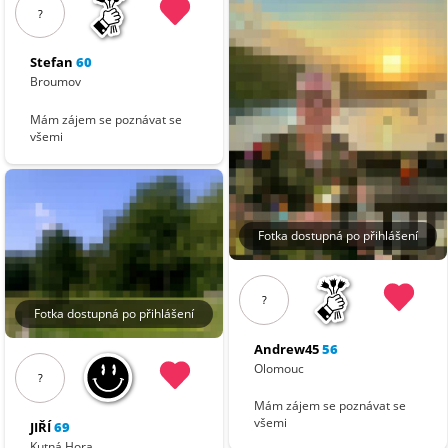
?
Stefan
60
Broumov
Mám zájem se poznávat se
všemi
Fotka dostupná po přihlášení
?
Fotka dostupná po přihlášení
Andrew45
56
Olomouc
?
Mám zájem se poznávat se
všemi
JIŘÍ
69
Kutná Hora