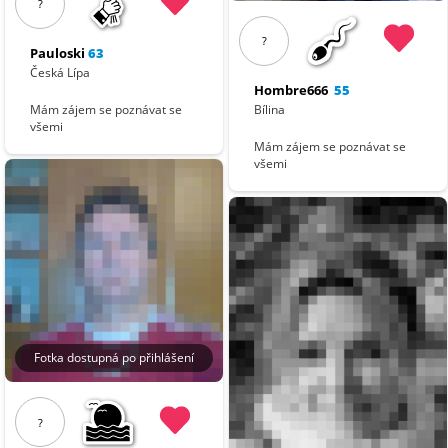
?
?
Pauloski
63
Česká Lípa
Hombre666
55
Bílina
Mám zájem se poznávat se
všemi
Mám zájem se poznávat se
všemi
Fotka dostupná po přihlášení
?