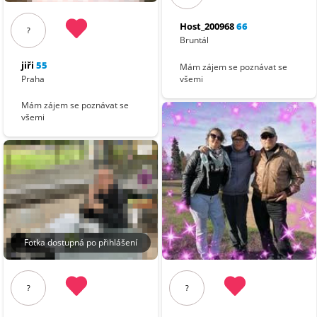
Host_200968
66
?
Bruntál
jiři
55
Mám zájem se poznávat se
Praha
všemi
Mám zájem se poznávat se
všemi
Fotka dostupná po přihlášení
?
?