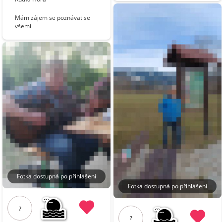
Mám zájem se poznávat se
všemi
Fotka dostupná po přihlášení
Fotka dostupná po přihlášení
?
?