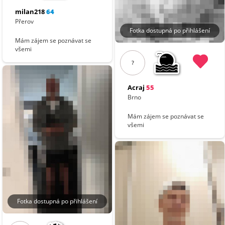
milan218
64
Přerov
Fotka dostupná po přihlášení
Mám zájem se poznávat se
všemi
?
Acraj
55
Brno
Mám zájem se poznávat se
všemi
Fotka dostupná po přihlášení