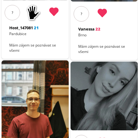
?
?
Host_147081
21
Vanessa
22
Pardubice
Brno
Mám zájem se poznávat se
Mám zájem se poznávat se
všemi
všemi