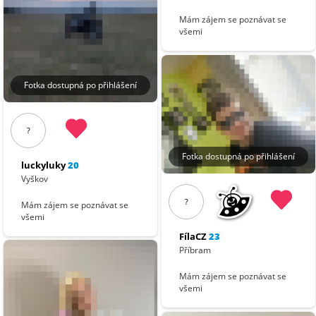
Mám zájem se poznávat se
všemi
Fotka dostupná po přihlášení
?
Fotka dostupná po přihlášení
luckyluky
20
Vyškov
?
Mám zájem se poznávat se
všemi
FílaCZ
23
Příbram
Mám zájem se poznávat se
všemi