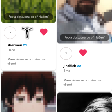
Fotka dostupná po přihlášení
?
Fotka dostupná po přihlášení
shermen
21
Plzeň
?
Mám zájem se poznávat se
všemi
Jindřich
22
Brno
Mám zájem se poznávat se
všemi