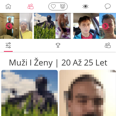
Galerie
Martin
skuban
shermen
Joska3434
barnycze
Petr
Muži I Ženy | 20 Až 25 Let