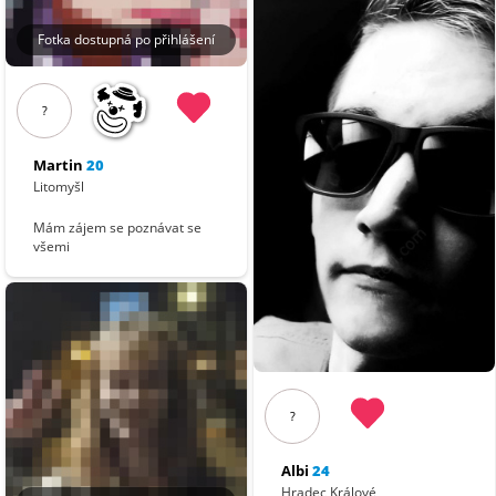
Fotka dostupná po přihlášení
?
Martin
20
Litomyšl
Mám zájem se poznávat se
všemi
?
Albi
24
Hradec Králové