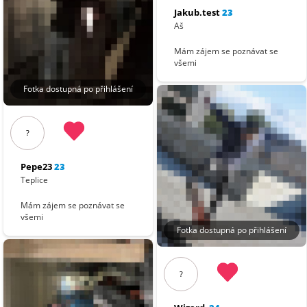
Jakub.test
23
Aš
Mám zájem se poznávat se
všemi
Fotka dostupná po přihlášení
?
Pepe23
23
Teplice
Mám zájem se poznávat se
všemi
Fotka dostupná po přihlášení
?