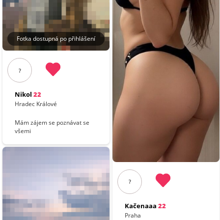
Fotka dostupná po přihlášení
?
Nikol
22
Hradec Králové
Mám zájem se poznávat se
všemi
?
Kačenaaa
22
Praha