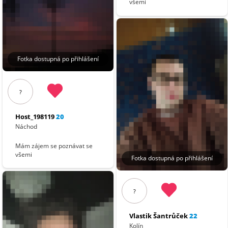
všemi
Fotka dostupná po přihlášení
?
Host_198119
20
Náchod
Mám zájem se poznávat se
všemi
Fotka dostupná po přihlášení
?
Vlastik Šantrůček
22
Kolín