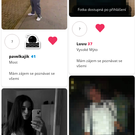
Fotka dostupná po přihlášení
?
?
Luuu
37
Vysoké Mýto
pavelkajik
41
Mám zájem se poznávat se
Most
všemi
Mám zájem se poznávat se
všemi