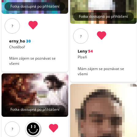
Fotka dostupná po přihlášení
Fotka dostupná po přihlášení
?
?
erny_ho
30
Chotěboř
Leny
54
Plzeň
Mám zájem se poznávat se
všemi
Mám zájem se poznávat se
všemi
Fotka dostupná po přihlášení
?