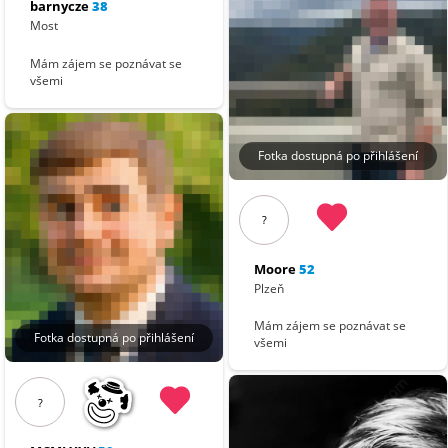
barnycze
38
Most
Mám zájem se poznávat se
všemi
Fotka dostupná po přihlášení
?
Moore
52
Plzeň
Mám zájem se poznávat se
Fotka dostupná po přihlášení
všemi
?