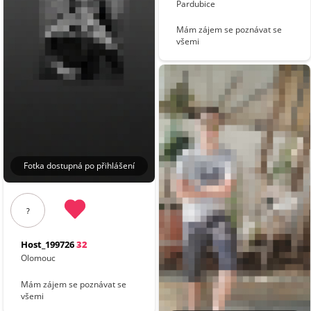
Pardubice
Mám zájem se poznávat se
všemi
Fotka dostupná po přihlášení
?
Host_199726
32
Olomouc
Mám zájem se poznávat se
všemi