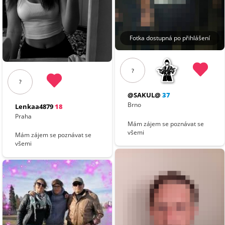
Fotka dostupná po přihlášení
?
?
@SAKUL@
37
Brno
Lenkaa4879
18
Praha
Mám zájem se poznávat se
všemi
Mám zájem se poznávat se
všemi