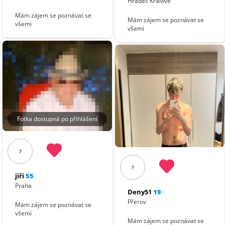
Hradec Králové
Mám zájem se poznávat se
Mám zájem se poznávat se
všemi
všemi
Fotka dostupná po přihlášení
?
?
jiři
55
Praha
Deny51
19
Přerov
Mám zájem se poznávat se
všemi
Mám zájem se poznávat se