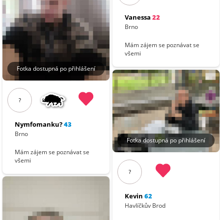
Vanessa
22
Brno
Mám zájem se poznávat se
všemi
Fotka dostupná po přihlášení
?
Nymfomanku?
43
Brno
Fotka dostupná po přihlášení
Mám zájem se poznávat se
všemi
?
Kevin
62
Havlíčkův Brod