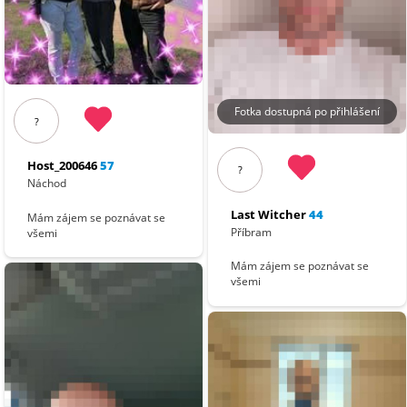
Fotka dostupná po přihlášení
?
Host_200646
57
?
Náchod
Last Witcher
44
Mám zájem se poznávat se
Příbram
všemi
Mám zájem se poznávat se
všemi