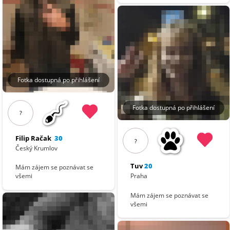
Fotka dostupná po přihlášení
Fotka dostupná po přihlášení
?
Filip Račak
30
?
Český Krumlov
Tuv
20
Mám zájem se poznávat se
Praha
všemi
Mám zájem se poznávat se
všemi