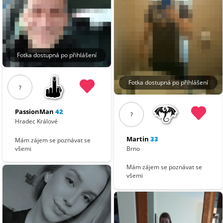
Fotka dostupná po přihlášení
Fotka dostupná po přihlášení
?
PassionMan
42
?
Hradec Králové
Martin
33
Mám zájem se poznávat se
Brno
všemi
Mám zájem se poznávat se
všemi