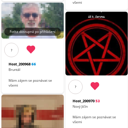
všemi
Fotka dostupná po přihlášení
?
Host_200968
66
Bruntál
Mám zájem se poznávat se
všemi
?
Host_200970
53
Nový Jičín
Mám zájem se poznávat se
všemi