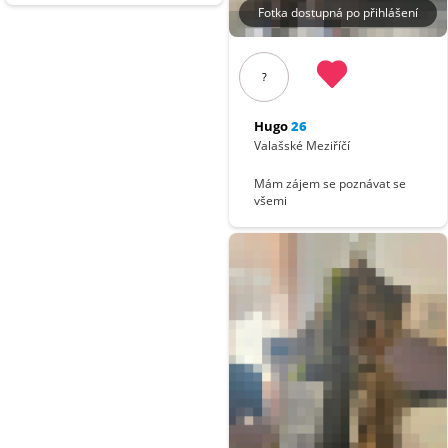
Fotka dostupná po přihlášení
?
Hugo
26
Valašské Meziříčí
Mám zájem se poznávat se
všemi