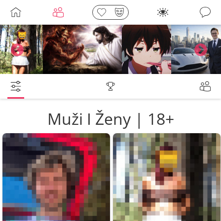
Galerie
Leny
lebkoun198
Martin
Tentakovy
Muži I Ženy | 18+