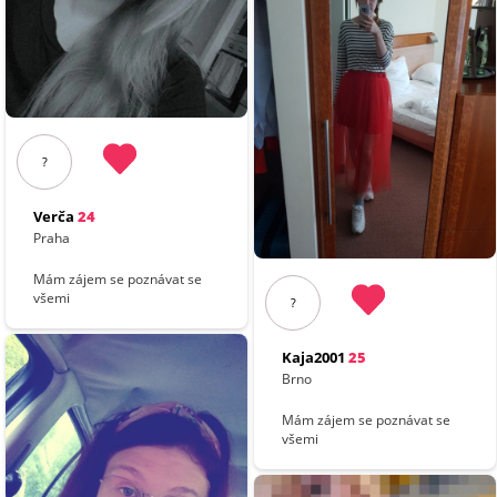
?
Verča
24
Praha
Mám zájem se poznávat se
všemi
?
Kaja2001
25
Brno
Mám zájem se poznávat se
všemi