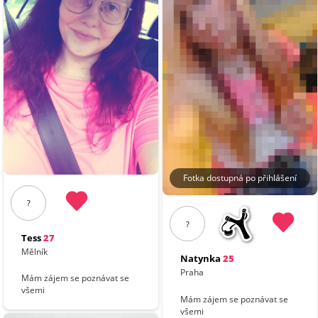
Fotka dostupná po přihlášení
?
?
Tess
27
Mělník
Natynka
25
Praha
Mám zájem se poznávat se
všemi
Mám zájem se poznávat se
všemi