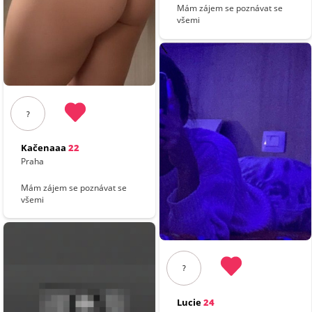
Mám zájem se poznávat se
všemi
?
Kačenaaa
22
Praha
Mám zájem se poznávat se
všemi
?
Lucie
24