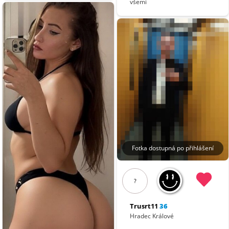
všemi
Fotka dostupná po přihlášení
?
Trusrt11
36
Hradec Králové