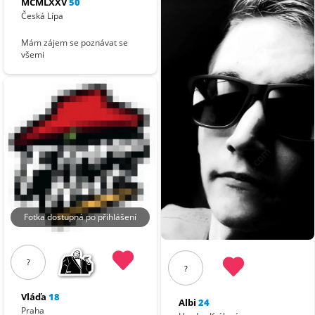
MCMLXXV
50
Česká Lípa
Mám zájem se poznávat se
všemi
Fotka dostupná po přihlášení
?
?
Vláďa
18
Albi
24
Praha