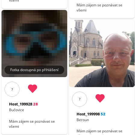
všemi
Mám zájem se poznávat se
všemi
Fotka dostupná po přihlášení
?
?
Host_199928
28
Bučovice
Host_199998
52
Beroun
Mám zájem se poznávat se
všemi
Mám zájem se poznávat se