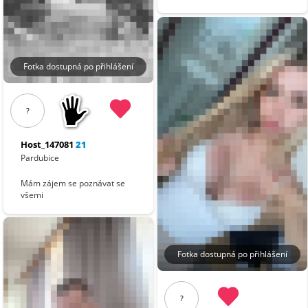
Fotka dostupná po přihlášení
?
Host_147081
21
Pardubice
Mám zájem se poznávat se
všemi
Fotka dostupná po přihlášení
?