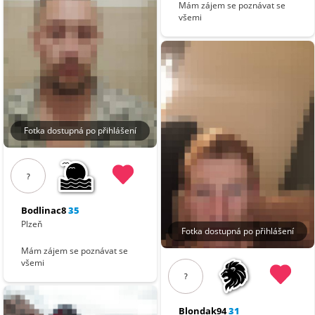
Mám zájem se poznávat se
všemi
Fotka dostupná po přihlášení
?
Bodlinac8
35
Plzeň
Fotka dostupná po přihlášení
Mám zájem se poznávat se
všemi
?
Blondak94
31