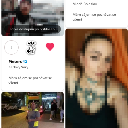
Mladá Boleslav
Mám zájem se poznávat se
všemi
Fotka dostupná po přihlášení
?
Pieters
42
Karlovy Vary
Mám zájem se poznávat se
všemi