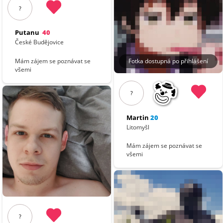
?
Putanu
40
České Budějovice
Fotka dostupná po přihlášení
Mám zájem se poznávat se
všemi
?
Martin
20
Litomyšl
Mám zájem se poznávat se
všemi
?