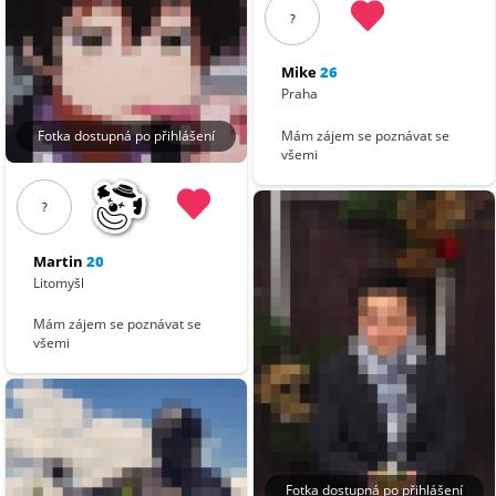
?
Mike
26
Praha
Fotka dostupná po přihlášení
Mám zájem se poznávat se
všemi
?
Martin
20
Litomyšl
Mám zájem se poznávat se
všemi
Fotka dostupná po přihlášení