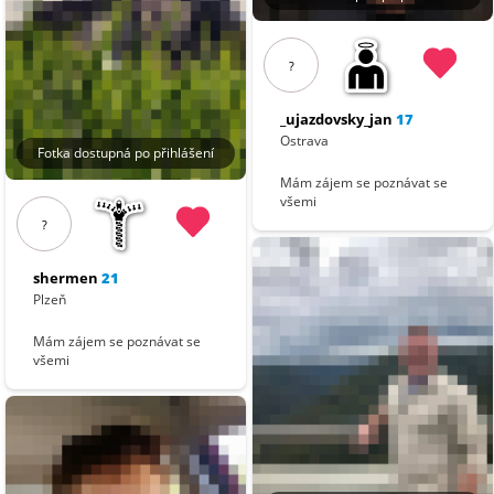
?
_ujazdovsky_jan
17
Ostrava
Fotka dostupná po přihlášení
Mám zájem se poznávat se
všemi
?
shermen
21
Plzeň
Mám zájem se poznávat se
všemi