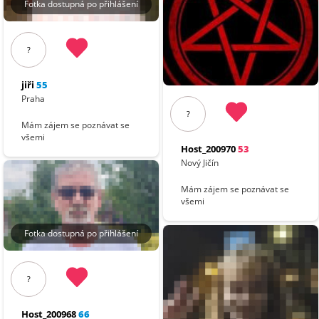
Fotka dostupná po přihlášení
?
jiři
55
Praha
?
Mám zájem se poznávat se
všemi
Host_200970
53
Nový Jičín
Mám zájem se poznávat se
všemi
Fotka dostupná po přihlášení
?
Host_200968
66