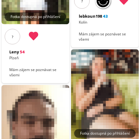
?
lebkoun198
43
Fotka dostupná po přihlášení
Kolín
Mám zájem se poznávat se
?
všemi
Leny
54
Plzeň
Mám zájem se poznávat se
všemi
Fotka dostupná po přihlášení