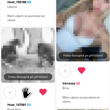
Host_150188
33
Liberec
Mám zájem se poznávat se
všemi
Fotka dostupná po přihlášení
?
Fotka dostupná po přihlášení
Vanessa
22
Brno
?
Mám zájem se poznávat se
všemi
Host_147081
21
Pardubice