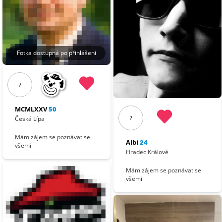
Fotka dostupná po přihlášení
?
MCMLXXV
50
?
Česká Lípa
Mám zájem se poznávat se
Albi
24
všemi
Hradec Králové
Mám zájem se poznávat se
všemi