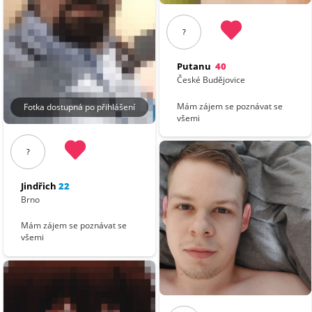
?
Putanu
40
České Budějovice
Mám zájem se poznávat se
Fotka dostupná po přihlášení
všemi
?
Jindřich
22
Brno
Mám zájem se poznávat se
všemi