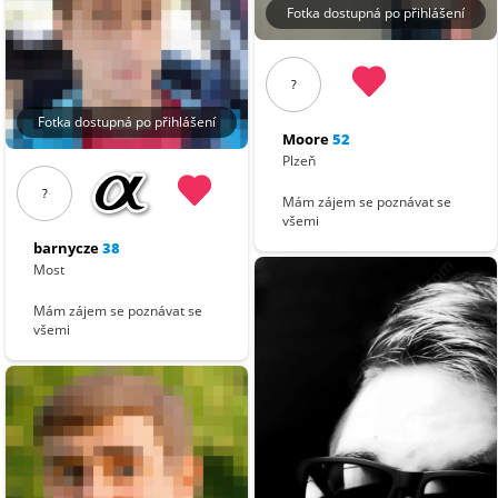
Fotka dostupná po přihlášení
?
Fotka dostupná po přihlášení
Moore
52
Plzeň
?
Mám zájem se poznávat se
všemi
barnycze
38
Most
Mám zájem se poznávat se
všemi