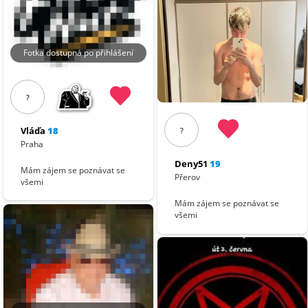
Fotka dostupná po přihlášení
?
Vláďa
18
?
Praha
Deny51
19
Mám zájem se poznávat se
Přerov
všemi
Mám zájem se poznávat se
všemi