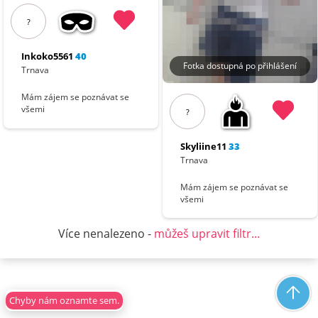
?
Inkoko5561
40
Fotka dostupná po přihlášení
Trnava
Mám zájem se poznávat se
všemi
?
Skyliine11
33
Trnava
Mám zájem se poznávat se
všemi
Více nenalezeno -
můžeš upravit filtr...
Chyby nám oznamte sem.