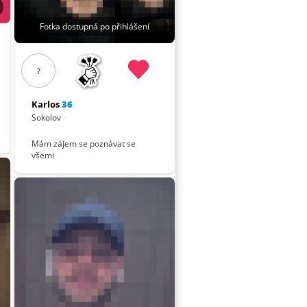
Fotka dostupná po přihlášení
?
Karlos
36
Sokolov
Mám zájem se poznávat se
všemi