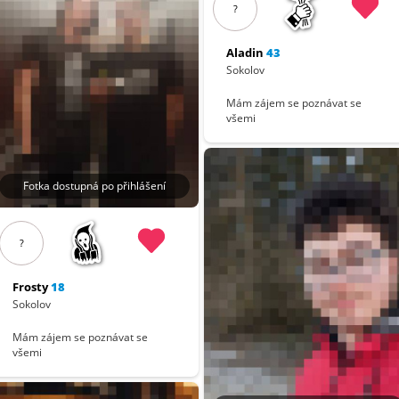
?
Aladin
43
Sokolov
Mám zájem se poznávat se
všemi
Fotka dostupná po přihlášení
?
Frosty
18
Sokolov
Mám zájem se poznávat se
všemi