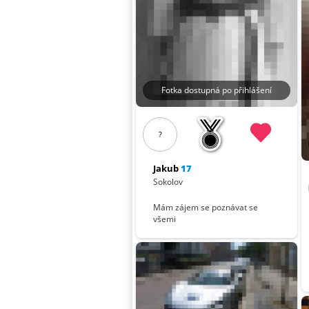
Fotka dostupná po přihlášení
?
Jakub
17
Sokolov
Mám zájem se poznávat se
všemi