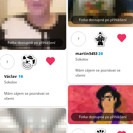
Fotka dostupná po přihlášení
?
Fotka dostupná po přihlášení
martin5453
20
Sokolov
?
Mám zájem se poznávat se
všemi
Václav
16
Sokolov
Mám zájem se poznávat se
všemi
Fotka dostupná po přihlášení