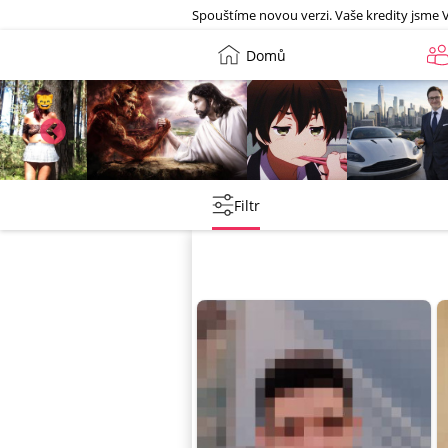
Galerie
Spouštíme novou verzi. Vaše kredity jsme 
Domů
Leny
lebkoun198
Martin
Tentakovy
Filtr