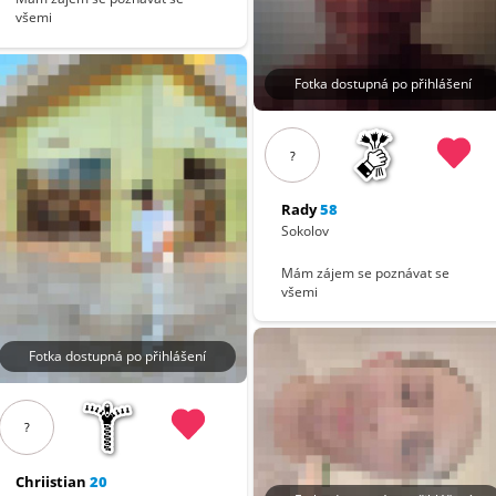
všemi
Fotka dostupná po přihlášení
?
Rady
58
Sokolov
Mám zájem se poznávat se
všemi
Fotka dostupná po přihlášení
?
Chriistian
20