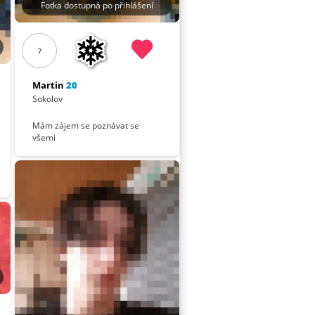
Fotka dostupná po přihlášení
?
Martin
20
Sokolov
Mám zájem se poznávat se
všemi