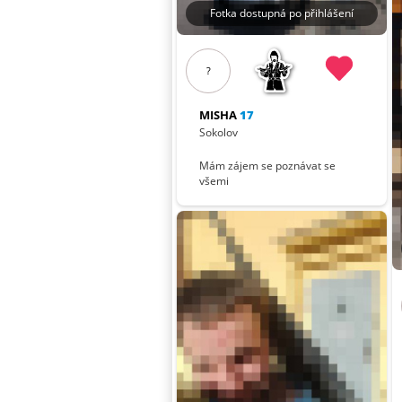
Fotka dostupná po přihlášení
?
MISHA
17
Sokolov
Mám zájem se poznávat se
všemi