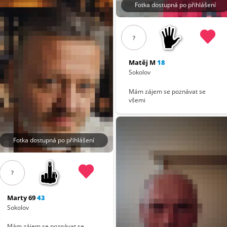
Fotka dostupná po přihlášení
?
Matěj M
18
Sokolov
Mám zájem se poznávat se
všemi
Fotka dostupná po přihlášení
?
Marty 69
43
Sokolov
Mám zájem se poznávat se