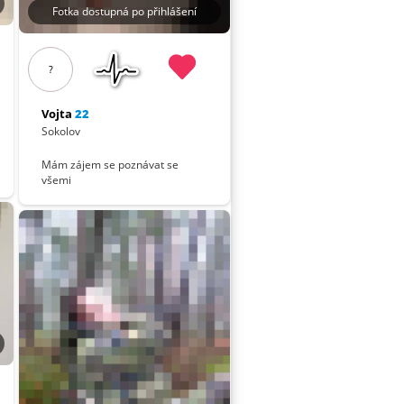
Fotka dostupná po přihlášení
?
Vojta
22
Sokolov
Mám zájem se poznávat se
všemi