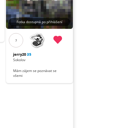
Fotka dostupná po přihlášení
?
jerry20
35
Sokolov
Mám zájem se poznávat se
všemi