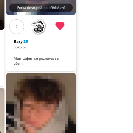
Fotka dostupná po přihlášení
?
Bary
20
Sokolov
Mám zájem se poznávat se
všemi