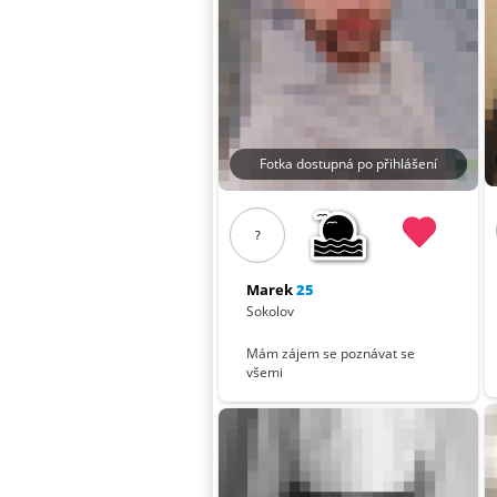
Fotka dostupná po přihlášení
?
Marek
25
Sokolov
Mám zájem se poznávat se
všemi