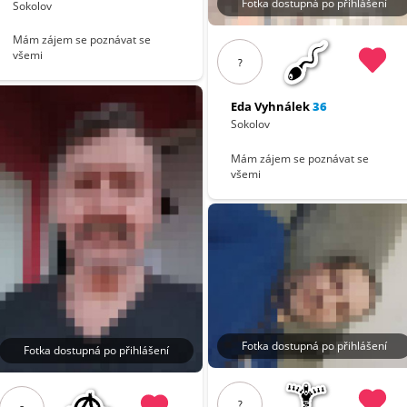
Fotka dostupná po přihlášení
Sokolov
Mám zájem se poznávat se
všemi
?
Eda Vyhnálek
36
Sokolov
Mám zájem se poznávat se
všemi
Fotka dostupná po přihlášení
Fotka dostupná po přihlášení
?