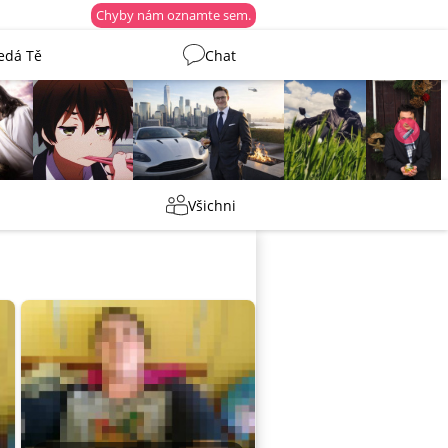
Chyby nám oznamte sem.
edá Tě
Chat
Martin
Tentakovy
shermen
_ujazdovsky_
Všichni