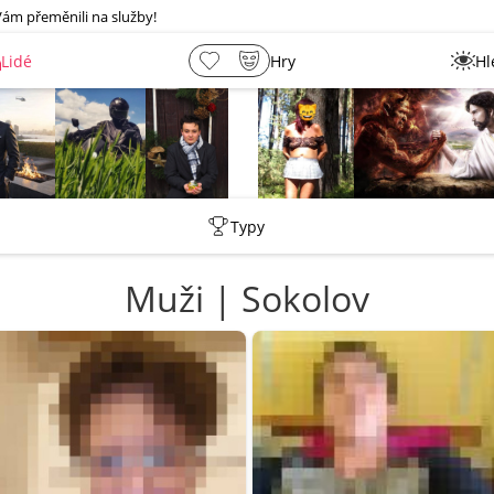
Vám přeměnili na služby!
Lidé
Hry
Hl
shermen
_ujazdovsky_jan
Leny
lebkoun198
Typy
Muži | Sokolov