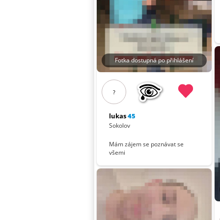
Fotka dostupná po přihlášení
?
lukas
45
Sokolov
Mám zájem se poznávat se
všemi