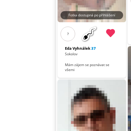
Fotka dostupná po přihlášení
?
Eda Vyhnálek
37
Sokolov
Mám zájem se poznávat se
všemi