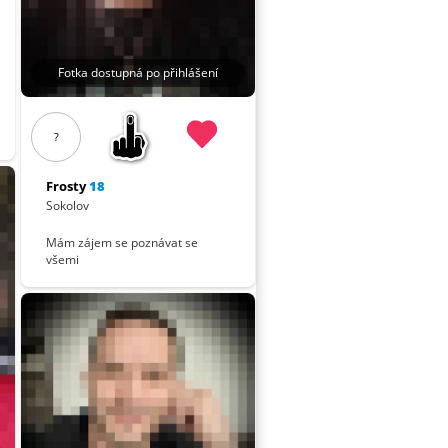
Fotka dostupná po přihlášení
?
Frosty
18
Sokolov
Mám zájem se poznávat se
všemi