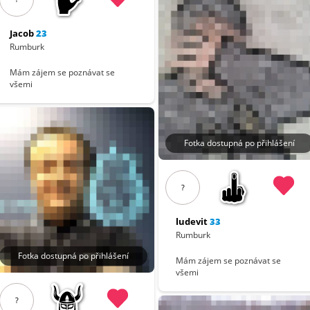
Jacob
23
Rumburk
Mám zájem se poznávat se
všemi
Fotka dostupná po přihlášení
?
ludevit
33
Rumburk
Fotka dostupná po přihlášení
Mám zájem se poznávat se
všemi
?