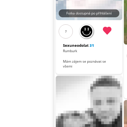
Fotka dostupná po přihlášení
?
Sexuneodolat
31
Rumburk
Mám zájem se poznávat se
všemi