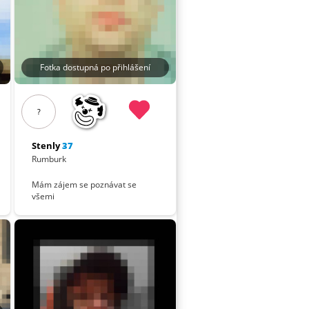
Fotka dostupná po přihlášení
?
Stenly
37
Rumburk
Mám zájem se poznávat se
všemi