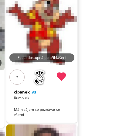
Fotka dostupná po přihlášení
?
cipanek
33
Rumburk
Mám zájem se poznávat se
všemi