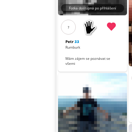
Fotka dostupná po přihlášení
?
Petr
33
Rumburk
Mám zájem se poznávat se
všemi