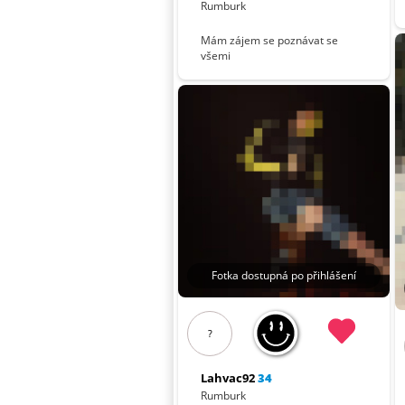
Rumburk
Mám zájem se poznávat se
všemi
Fotka dostupná po přihlášení
?
Lahvac92
34
Rumburk