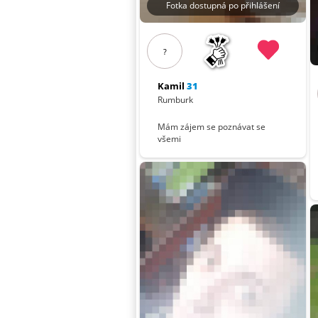
Fotka dostupná po přihlášení
?
Kamil
31
Rumburk
Mám zájem se poznávat se
všemi