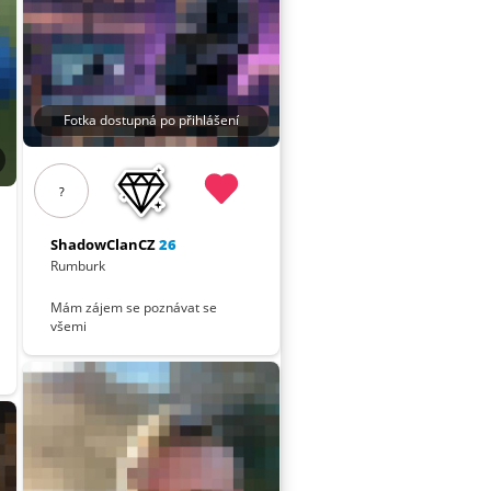
Fotka dostupná po přihlášení
?
ShadowClanCZ
26
Rumburk
Mám zájem se poznávat se
všemi