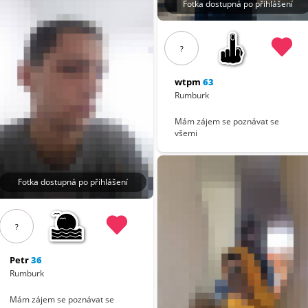
Fotka dostupná po přihlášení
?
wtpm
63
Rumburk
Mám zájem se poznávat se
všemi
Fotka dostupná po přihlášení
?
Petr
36
Rumburk
Mám zájem se poznávat se