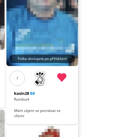
Fotka dostupná po přihlášení
?
kasin28
50
Rumburk
Mám zájem se poznávat se
všemi