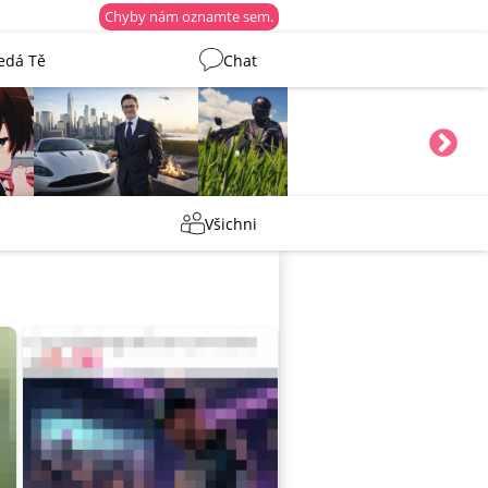
Chyby nám oznamte sem.
edá Tě
Chat
Tentakovy
shermen
Všichni