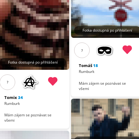
Fotka dostupná po přihlášení
?
Fotka dostupná po přihlášení
Tomáš
18
Rumburk
?
Mám zájem se poznávat se
všemi
Tomix
34
Rumburk
Mám zájem se poznávat se
všemi