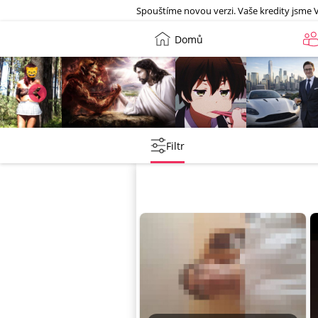
Galerie
Spouštíme novou verzi. Vaše kredity jsme 
Domů
Leny
lebkoun198
Martin
Tentakovy
Filtr