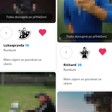
Fotka dostupná po přihlášení
?
Fotka dostupná po přihlášení
Lukaspravda
16
Rumburk
?
Mám zájem se poznávat se
všemi
Richard
25
Rumburk
Mám zájem se poznávat se
všemi