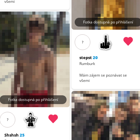
všemi
Fotka dostupná po přihlášení
?
stepst
20
Rumburk
Mám zájem se poznávat se
všemi
Fotka dostupná po přihlášení
?
Shshsh
25