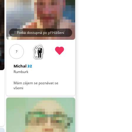
Fotka dostupná po přihlášení
?
Michal
32
Rumburk
Mám zájem se poznávat se
všemi