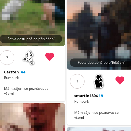
Fotka dostupná po přihlášení
?
Fotka dostupná po přihlášení
Carsten
44
Rumburk
?
Mám zájem se poznávat se
všemi
smartin1304
19
Rumburk
Mám zájem se poznávat se
všemi