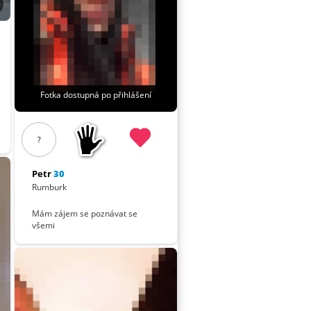
Fotka dostupná po přihlášení
?
Petr
30
Rumburk
Mám zájem se poznávat se
všemi