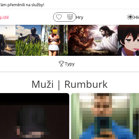
Vám přeměnili na služby!
Lidé
Hry
Hl
shermen
Leny
lebkoun198
Martin
Typy
Muži | Rumburk