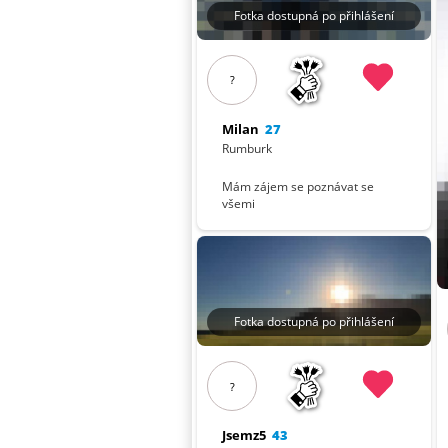
Fotka dostupná po přihlášení
?
Milan
27
Rumburk
Mám zájem se poznávat se
všemi
Fotka dostupná po přihlášení
?
Jsemz5
43