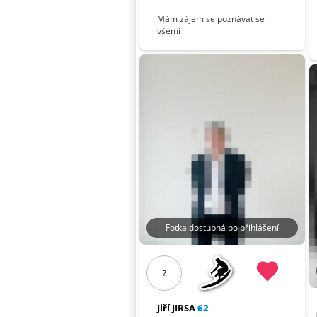
Mám zájem se poznávat se
všemi
Fotka dostupná po přihlášení
?
Jiří JIRSA
62