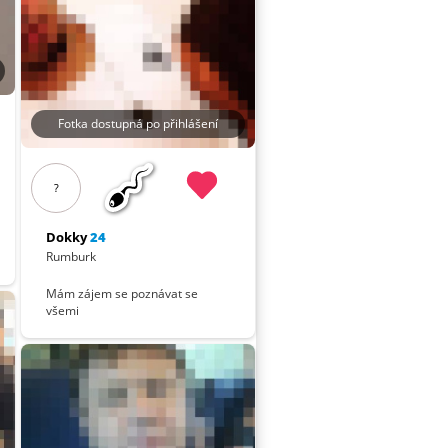
Fotka dostupná po přihlášení
?
Dokky
24
Rumburk
Mám zájem se poznávat se
všemi