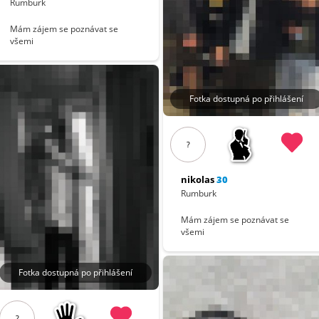
Rumburk
Mám zájem se poznávat se
všemi
Fotka dostupná po přihlášení
?
nikolas
30
Rumburk
Mám zájem se poznávat se
všemi
Fotka dostupná po přihlášení
?