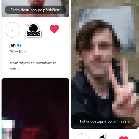
Fotka dostupná po přihlášení
?
jan
42
Nový Jičín
Mám zájem se poznávat se
všemi
Fotka dostupná po přihlášení