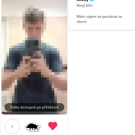
Nový Jičín
Mám zájem se poznávat se
všemi
Fotka dostupná po přihlášení
?