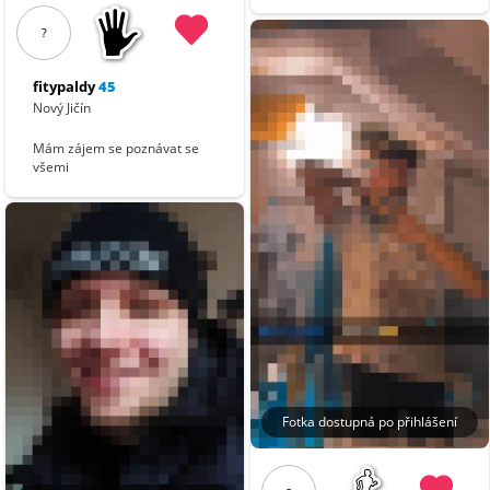
?
fitypaldy
45
Nový Jičín
Mám zájem se poznávat se
všemi
Fotka dostupná po přihlášení