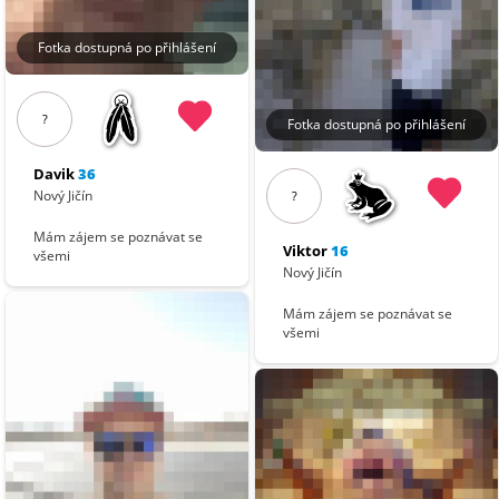
Fotka dostupná po přihlášení
?
Fotka dostupná po přihlášení
Davik
36
Nový Jičín
?
Mám zájem se poznávat se
Viktor
16
všemi
Nový Jičín
Mám zájem se poznávat se
všemi