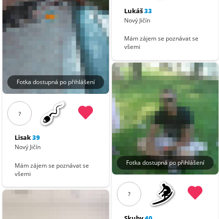
Lukáš
33
Nový Jičín
Mám zájem se poznávat se
všemi
Fotka dostupná po přihlášení
?
Lisak
39
Nový Jičín
Fotka dostupná po přihlášení
Mám zájem se poznávat se
všemi
?
Skuby
40