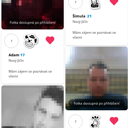
?
Šimula
21
Nový Jičín
Fotka dostupná po přihlášení
Mám zájem se poznávat se
všemi
?
Adam
17
Nový Jičín
Mám zájem se poznávat se
všemi
Fotka dostupná po přihlášení
?