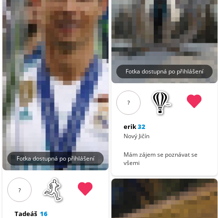
Fotka dostupná po přihlášení
?
erik
32
Nový Jičín
Mám zájem se poznávat se
Fotka dostupná po přihlášení
všemi
?
Tadeáš
16