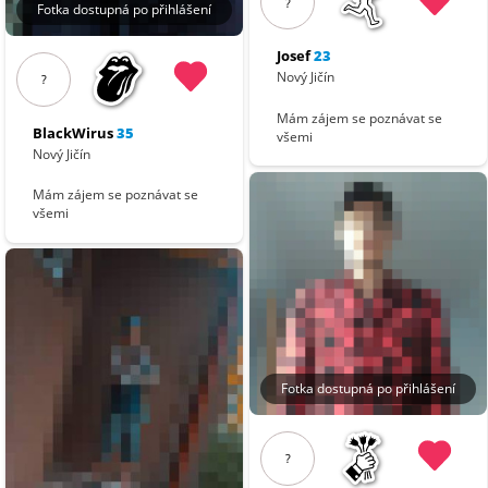
?
Fotka dostupná po přihlášení
Josef
23
Nový Jičín
?
Mám zájem se poznávat se
BlackWirus
35
všemi
Nový Jičín
Mám zájem se poznávat se
všemi
Fotka dostupná po přihlášení
?