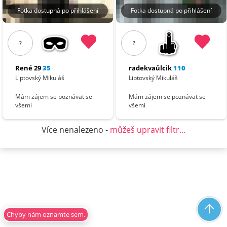
Fotka dostupná po přihlášení
Fotka dostupná po přihlášení
?
?
René 29
35
radekvaůlcik
110
Liptovský Mikuláš
Liptovský Mikuláš
Mám zájem se poznávat se
Mám zájem se poznávat se
všemi
všemi
Více nenalezeno -
můžeš upravit filtr...
Chyby nám oznamte sem.