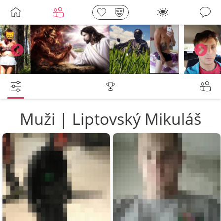
Galerie
Leny
lebkoun198
shermen
Joska3434
barnycze
Muži | Liptovský Mikuláš