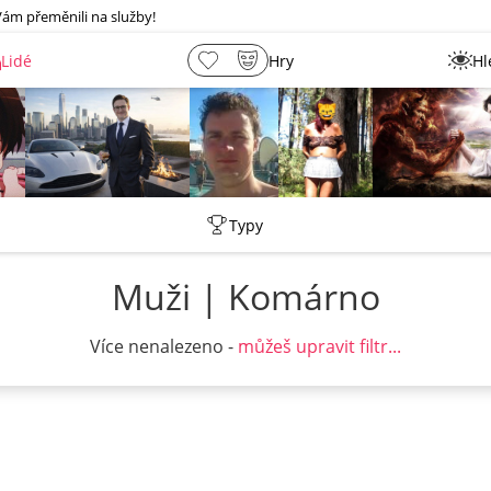
Vám přeměnili na služby!
Lidé
Hry
Hl
Tentakovy
Petr
Leny
lebkoun198
Typy
Muži | Komárno
Více nenalezeno -
můžeš upravit filtr...