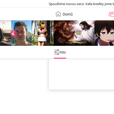
Galerie
Spouštíme novou verzi. Vaše kredity jsme 
Domů
Petr
Leny
lebkoun198
Martin
Filtr