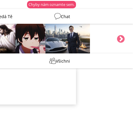
Chyby nám oznamte sem.
edá Tě
Chat
Martin
Tentakovy
Všichni