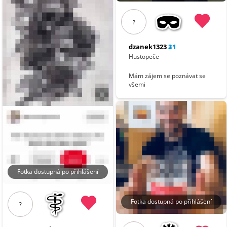
?
dzanek1323
31
Hustopeče
Mám zájem se poznávat se
všemi
Fotka dostupná po přihlášení
Fotka dostupná po přihlášení
?