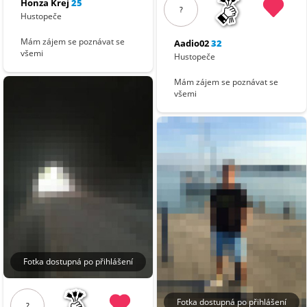
Honza Krej
25
?
Hustopeče
Mám zájem se poznávat se
Aadio02
32
všemi
Hustopeče
Mám zájem se poznávat se
všemi
Fotka dostupná po přihlášení
Fotka dostupná po přihlášení
?