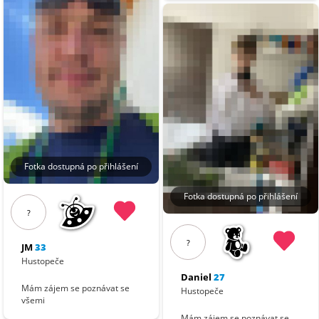
Fotka dostupná po přihlášení
Fotka dostupná po přihlášení
?
?
JM
33
Hustopeče
Daniel
27
Mám zájem se poznávat se
Hustopeče
všemi
Mám zájem se poznávat se