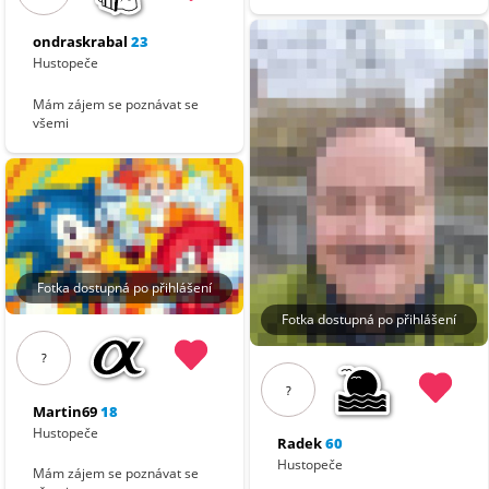
ondraskrabal
23
Hustopeče
Mám zájem se poznávat se
všemi
Fotka dostupná po přihlášení
Fotka dostupná po přihlášení
?
?
Martin69
18
Hustopeče
Radek
60
Hustopeče
Mám zájem se poznávat se