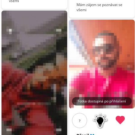
všemi
Mám zájem se poznávat se
všemi
Fotka dostupná po přihlášení
?