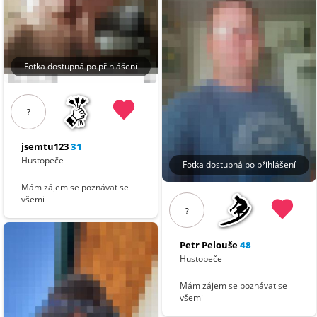
Fotka dostupná po přihlášení
?
jsemtu123
31
Hustopeče
Fotka dostupná po přihlášení
Mám zájem se poznávat se
všemi
?
Petr Pelouše
48
Hustopeče
Mám zájem se poznávat se
všemi