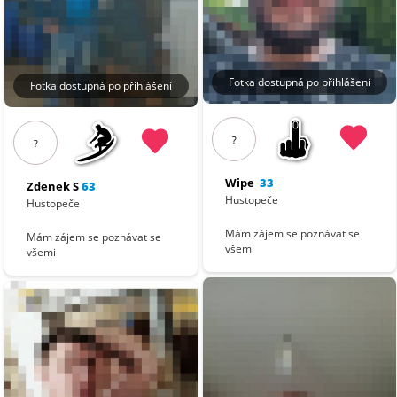
Fotka dostupná po přihlášení
Fotka dostupná po přihlášení
?
?
Wipe
33
Zdenek S
63
Hustopeče
Hustopeče
Mám zájem se poznávat se
Mám zájem se poznávat se
všemi
všemi