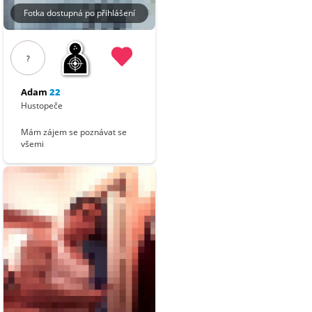
Fotka dostupná po přihlášení
?
Adam
22
Hustopeče
Mám zájem se poznávat se
všemi