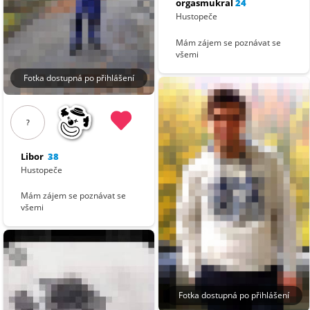
orgasmukral
24
Hustopeče
Mám zájem se poznávat se
všemi
Fotka dostupná po přihlášení
?
Libor
38
Hustopeče
Mám zájem se poznávat se
všemi
Fotka dostupná po přihlášení