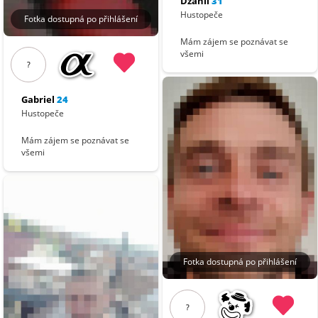
Džanil
31
Hustopeče
Fotka dostupná po přihlášení
Mám zájem se poznávat se
všemi
?
Gabriel
24
Hustopeče
Mám zájem se poznávat se
všemi
Fotka dostupná po přihlášení
?