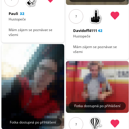
Pauli
32
?
Hustopeče
Mám zájem se poznávat se
Davidoff4111
42
všemi
Hustopeče
Mám zájem se poznávat se
všemi
Fotka dostupná po přihlášení
Fotka dostupná po přihlášení
?