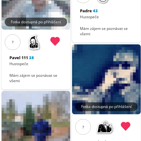
Padre
43
Hustopeče
Fotka dostupná po přihlášení
Mám zájem se poznávat se
všemi
?
Pavel 111
38
Hustopeče
Mám zájem se poznávat se
všemi
Fotka dostupná po přihlášení
?