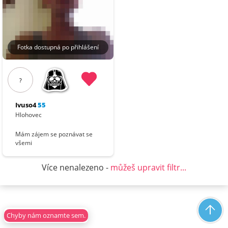
Fotka dostupná po přihlášení
?
Ivuso4
55
Hlohovec
Mám zájem se poznávat se
všemi
Více nenalezeno -
můžeš upravit filtr...
Chyby nám oznamte sem.