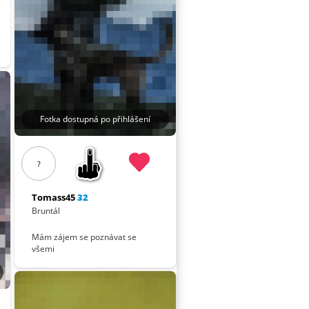
Fotka dostupná po přihlášení
?
Tomass45
32
Bruntál
Mám zájem se poznávat se
všemi