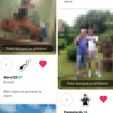
všemi
Fotka dostupná po přihlášení
?
Mara123
27
Bruntál
Fotka dostupná po přihlášení
Mám zájem se poznávat se
všemi
?
Pappalardo
36