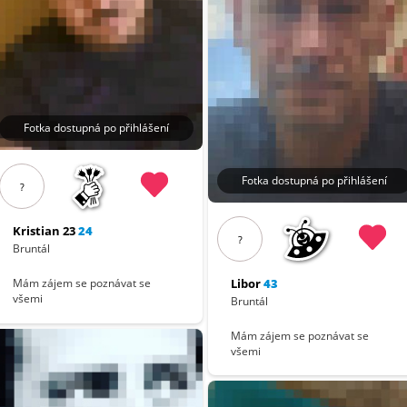
Fotka dostupná po přihlášení
Fotka dostupná po přihlášení
?
Kristian 23
24
?
Bruntál
Libor
43
Mám zájem se poznávat se
všemi
Bruntál
Mám zájem se poznávat se
všemi