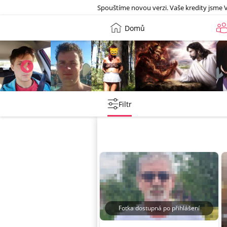
Galerie
Spouštíme novou verzi. Vaše kredity jsme 
Domů
barnycze
Petr
Leny
lebkoun198
Filtr
Fotka dostupná po přihlášení