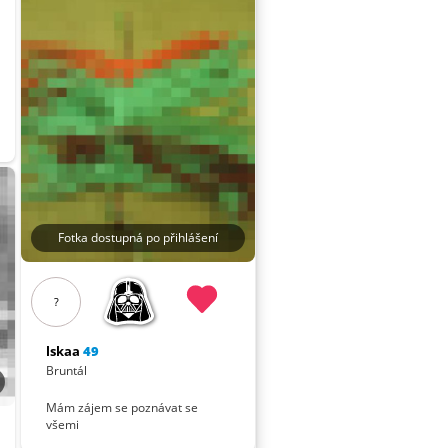
Fotka dostupná po přihlášení
?
lskaa
49
Bruntál
Mám zájem se poznávat se
všemi