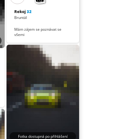
Rekoj
32
Bruntál
Mám zájem se poznávat se
všemi
Fotka dostupná po přihlášení