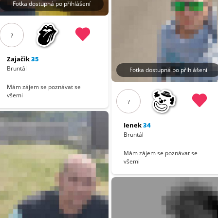
Fotka dostupná po přihlášení
?
Zajačik
35
Bruntál
Fotka dostupná po přihlášení
Mám zájem se poznávat se
všemi
?
Ienek
34
Bruntál
Mám zájem se poznávat se
všemi