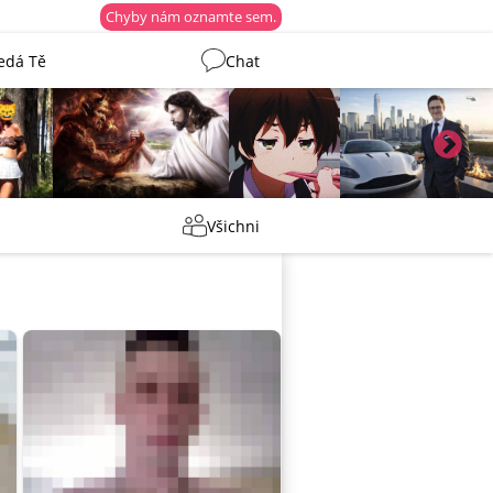
Chyby nám oznamte sem.
edá Tě
Chat
eny
lebkoun198
Martin
Tentakovy
Všichni