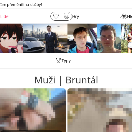
Vám přeměnili na služby!
Lidé
Hry
Hl
Martin
Tentakovy
barnycze
Petr
L
Typy
Muži | Bruntál