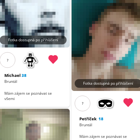
Fotka dostupná po přihlášení
?
Michael
38
Bruntál
Fotka dostupná po přihlášení
Mám zájem se poznávat se
všemi
?
Petříček
18
Bruntál
Mám zájem se poznávat se