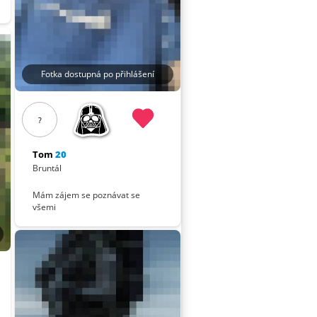
Fotka dostupná po přihlášení
?
Tom
20
Bruntál
Mám zájem se poznávat se
všemi