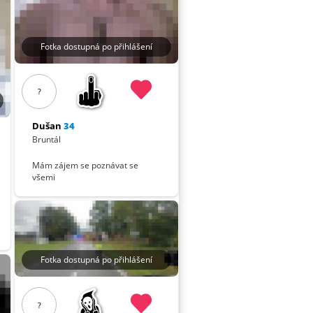
Fotka dostupná po přihlášení
?
Dušan
34
Bruntál
Mám zájem se poznávat se
všemi
Fotka dostupná po přihlášení
?