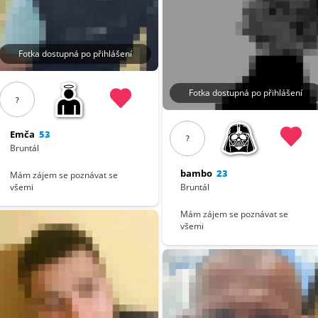
Fotka dostupná po přihlášení
Fotka dostupná po přihlášení
?
Emča
53
?
Bruntál
bambo
23
Mám zájem se poznávat se
všemi
Bruntál
Mám zájem se poznávat se
všemi