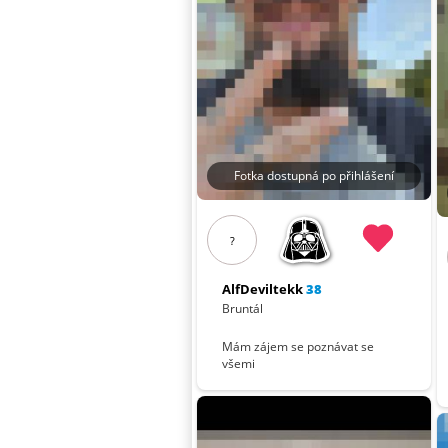
Fotka dostupná po přihlášení
?
AlfDeviltekk
38
Bruntál
Mám zájem se poznávat se
všemi