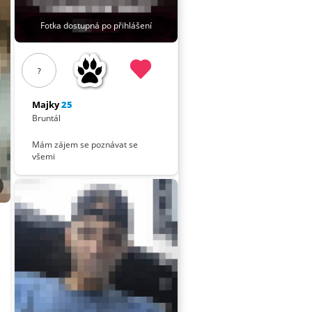
Fotka dostupná po přihlášení
?
Majky
25
Bruntál
Mám zájem se poznávat se
všemi