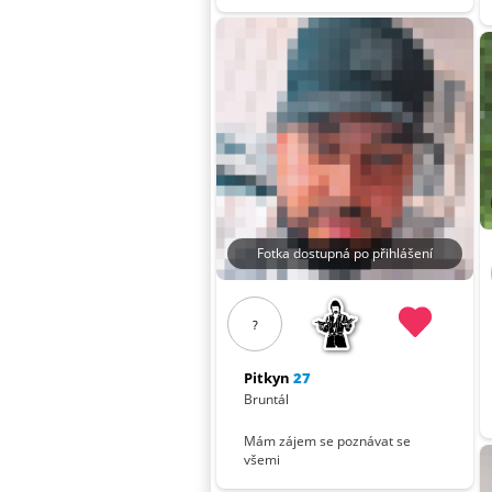
Fotka dostupná po přihlášení
?
Pitkyn
27
Bruntál
Mám zájem se poznávat se
všemi