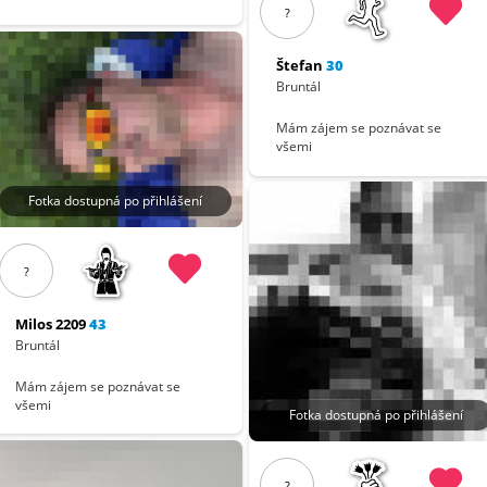
?
Štefan
30
Bruntál
Mám zájem se poznávat se
všemi
Fotka dostupná po přihlášení
?
Milos 2209
43
Bruntál
Mám zájem se poznávat se
všemi
Fotka dostupná po přihlášení
?