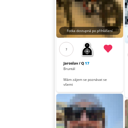
Fotka dostupná po přihlášení
?
Jaroslav / Q
17
Bruntál
Mám zájem se poznávat se
všemi