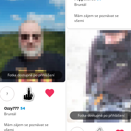
Bruntál
Mám zájem se poznávat se
všemi
Fotka dostupná po přihlášení
?
Ozzy777
54
Bruntál
Fotka dostupná po přihlášení
Mám zájem se poznávat se
všemi