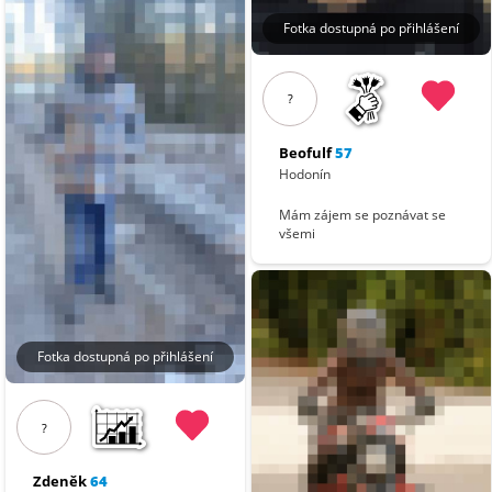
Fotka dostupná po přihlášení
?
Beofulf
57
Hodonín
Mám zájem se poznávat se
všemi
Fotka dostupná po přihlášení
?
Zdeněk
64