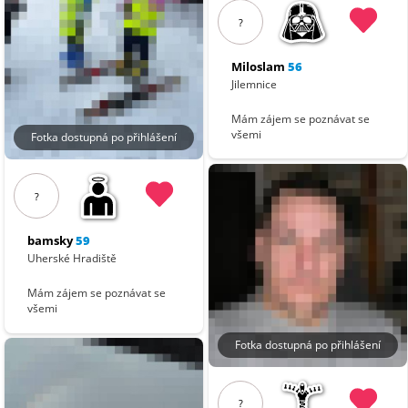
?
Miloslam
56
Jilemnice
Mám zájem se poznávat se
všemi
Fotka dostupná po přihlášení
?
bamsky
59
Uherské Hradiště
Mám zájem se poznávat se
všemi
Fotka dostupná po přihlášení
?