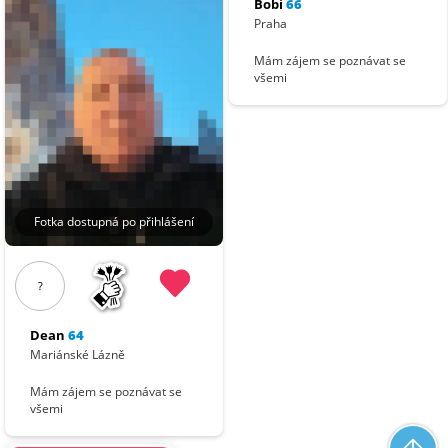
Bobi
66
Praha
Mám zájem se poznávat se
všemi
Fotka dostupná po přihlášení
?
Dean
64
Mariánské Lázně
Mám zájem se poznávat se
všemi