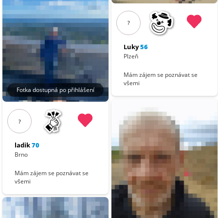
?
Luky
56
Plzeň
Mám zájem se poznávat se
všemi
Fotka dostupná po přihlášení
?
ladik
70
Brno
Mám zájem se poznávat se
všemi