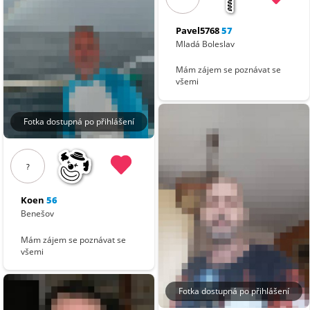
Pavel5768
57
Mladá Boleslav
Mám zájem se poznávat se
všemi
Fotka dostupná po přihlášení
?
Koen
56
Benešov
Mám zájem se poznávat se
všemi
Fotka dostupná po přihlášení