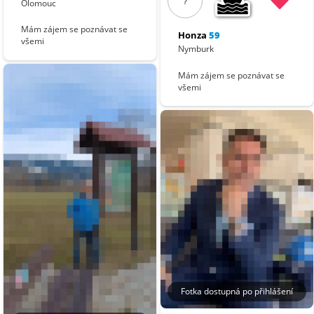
?
Olomouc
Mám zájem se poznávat se
Honza
59
všemi
Nymburk
Mám zájem se poznávat se
všemi
Fotka dostupná po přihlášení