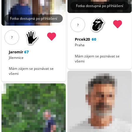
Fotka dostupná po přihlášení
Fotka dostupná po přihlášení
?
?
Prcek20
60
Praha
Jaromír
67
Mám zájem se poznávat se
Jilemnice
všemi
Mám zájem se poznávat se
všemi