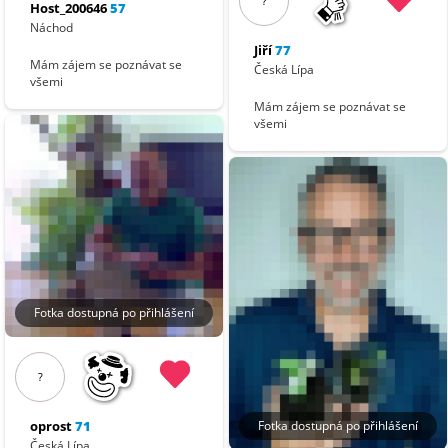
?
Host_200646
57
Náchod
Jiří
77
Mám zájem se poznávat se
Česká Lípa
všemi
Mám zájem se poznávat se
všemi
Fotka dostupná po přihlášení
?
oprost
71
Fotka dostupná po přihlášení
Česká Lípa