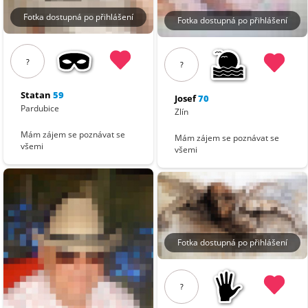
Fotka dostupná po přihlášení
Fotka dostupná po přihlášení
?
?
Statan
59
Josef
70
Pardubice
Zlín
Mám zájem se poznávat se
Mám zájem se poznávat se
všemi
všemi
Fotka dostupná po přihlášení
?