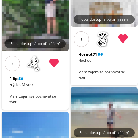
Fotka dostupná po přihlášení
?
Fotka dostupná po přihlášení
Hornet71
56
Náchod
?
Mám zájem se poznávat se
všemi
Filip
59
Frýdek-Místek
Mám zájem se poznávat se
všemi
Fotka dostupná po přihlášení