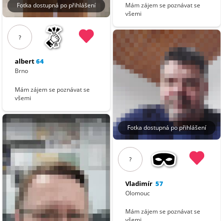
Mám zájem se poznávat se
Fotka dostupná po přihlášení
všemi
?
albert
64
Brno
Mám zájem se poznávat se
všemi
Fotka dostupná po přihlášení
?
Vladimír
57
Olomouc
Mám zájem se poznávat se
všemi