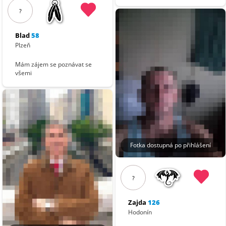
?
Blad
58
Plzeň
Mám zájem se poznávat se
všemi
Fotka dostupná po přihlášení
?
Zajda
126
Hodonín