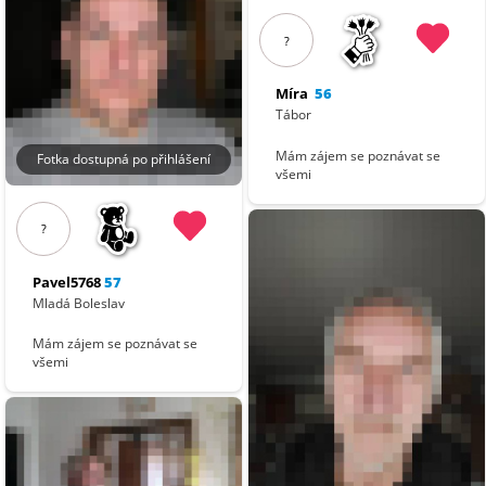
?
Míra
56
Tábor
Mám zájem se poznávat se
Fotka dostupná po přihlášení
všemi
?
Pavel5768
57
Mladá Boleslav
Mám zájem se poznávat se
všemi