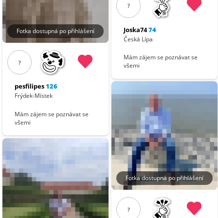
?
Joska74
74
Fotka dostupná po přihlášení
Česká Lípa
Mám zájem se poznávat se
?
všemi
pesfilipes
126
Frýdek-Místek
Mám zájem se poznávat se
všemi
Fotka dostupná po přihlášení
?