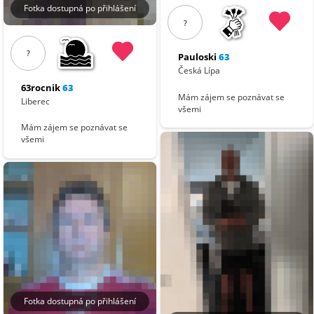
Fotka dostupná po přihlášení
?
?
Pauloski
63
Česká Lípa
63rocnik
63
Mám zájem se poznávat se
Liberec
všemi
Mám zájem se poznávat se
všemi
Fotka dostupná po přihlášení