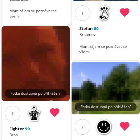
Mám zájem se poznávat se
?
všemi
Stefan
60
Broumov
Mám zájem se poznávat se
všemi
Fotka dostupná po přihlášení
Fotka dostupná po přihlášení
?
?
Fighter
99
Brno