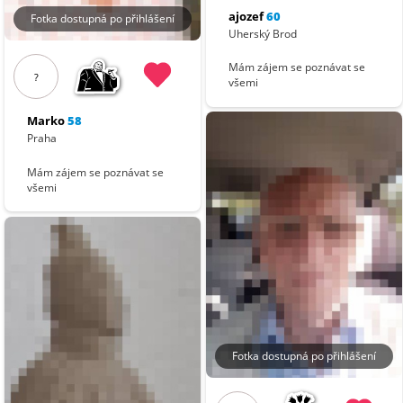
ajozef
60
Fotka dostupná po přihlášení
Uherský Brod
Mám zájem se poznávat se
?
všemi
Marko
58
Praha
Mám zájem se poznávat se
všemi
Fotka dostupná po přihlášení