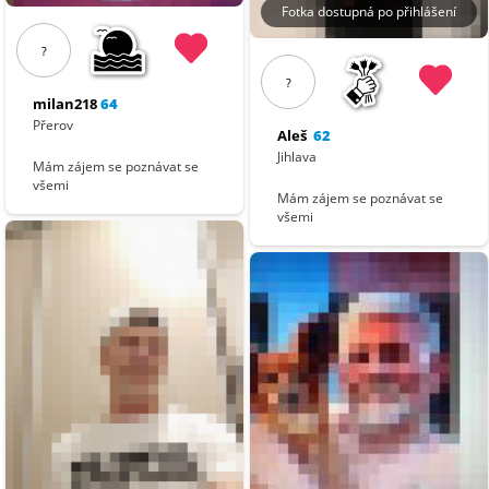
Fotka dostupná po přihlášení
?
?
milan218
64
Přerov
Aleš
62
Jihlava
Mám zájem se poznávat se
všemi
Mám zájem se poznávat se
všemi