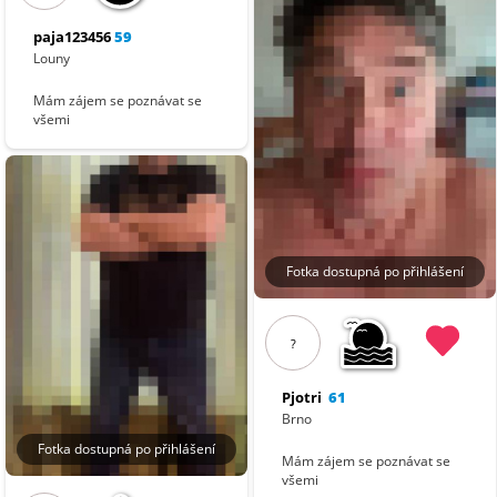
paja123456
59
Louny
Mám zájem se poznávat se
všemi
Fotka dostupná po přihlášení
?
Pjotri
61
Brno
Fotka dostupná po přihlášení
Mám zájem se poznávat se
všemi