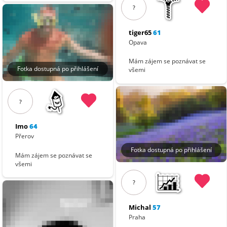
?
tiger65
61
Opava
Mám zájem se poznávat se
Fotka dostupná po přihlášení
všemi
?
Imo
64
Přerov
Fotka dostupná po přihlášení
Mám zájem se poznávat se
všemi
?
Michal
57
Praha