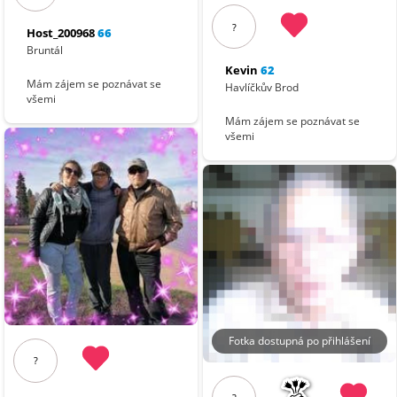
?
Host_200968
66
Bruntál
Kevin
62
Mám zájem se poznávat se
Havlíčkův Brod
všemi
Mám zájem se poznávat se
všemi
Fotka dostupná po přihlášení
?