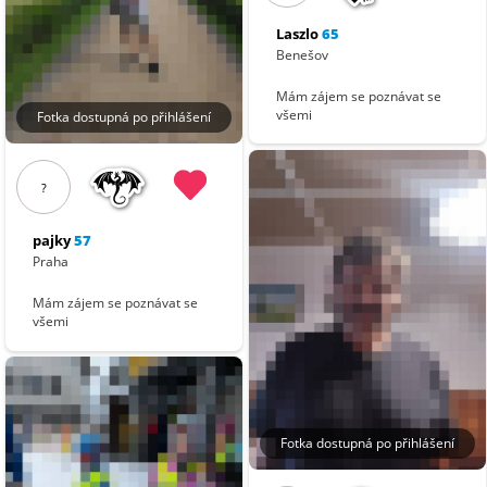
Laszlo
65
Benešov
Mám zájem se poznávat se
všemi
Fotka dostupná po přihlášení
?
pajky
57
Praha
Mám zájem se poznávat se
všemi
Fotka dostupná po přihlášení