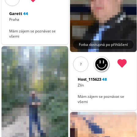
Garett
44
Praha
Mám zájem se poznávat se
všemi
Fotka dostupná po přihlášení
?
Host_115623
48
Zlín
Mám zájem se poznávat se
všemi