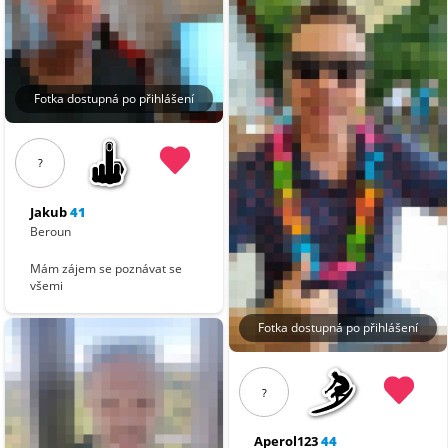
Fotka dostupná po přihlášení
?
Jakub
41
Beroun
Mám zájem se poznávat se
všemi
Fotka dostupná po přihlášení
?
Aperol123
44