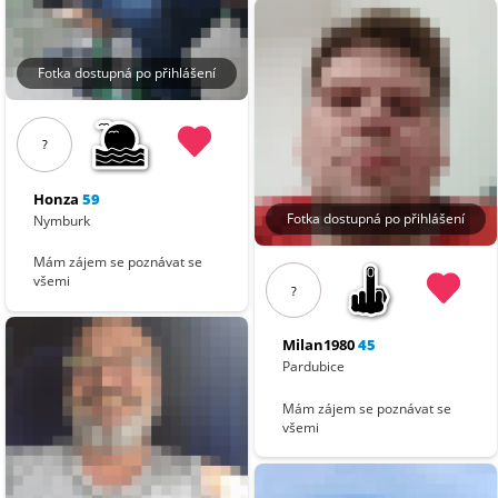
Fotka dostupná po přihlášení
?
Honza
59
Fotka dostupná po přihlášení
Nymburk
Mám zájem se poznávat se
všemi
?
Milan1980
45
Pardubice
Mám zájem se poznávat se
všemi