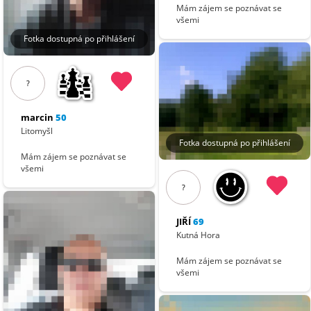
Mám zájem se poznávat se
všemi
Fotka dostupná po přihlášení
?
marcin
50
Litomyšl
Fotka dostupná po přihlášení
Mám zájem se poznávat se
všemi
?
JIŘÍ
69
Kutná Hora
Mám zájem se poznávat se
všemi