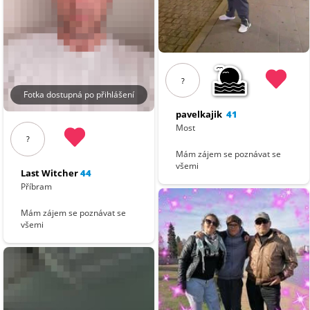
?
Fotka dostupná po přihlášení
pavelkajik
41
Most
?
Mám zájem se poznávat se
všemi
Last Witcher
44
Příbram
Mám zájem se poznávat se
všemi