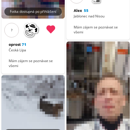
Alex
55
Fotka dostupná po přihlášení
Jablonec nad Nisou
Mám zájem se poznávat se
?
všemi
oprost
71
Česká Lípa
Mám zájem se poznávat se
všemi