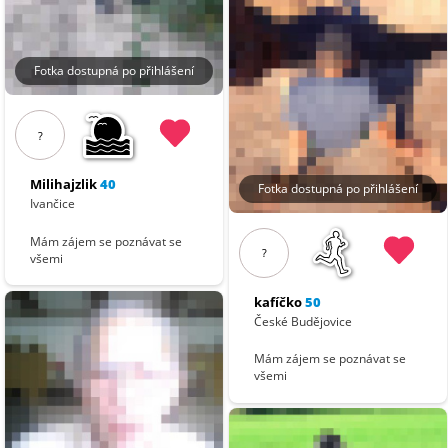
Fotka dostupná po přihlášení
?
Milihajzlik
40
Fotka dostupná po přihlášení
Ivančice
Mám zájem se poznávat se
?
všemi
kafíčko
50
České Budějovice
Mám zájem se poznávat se
všemi