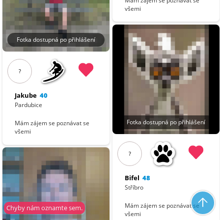
Mám zájem se poznávat se
všemi
Fotka dostupná po přihlášení
?
Jakube
40
Pardubice
Fotka dostupná po přihlášení
Mám zájem se poznávat se
všemi
?
Bifel
48
Stříbro
Mám zájem se poznávat se
Chyby nám oznamte sem.
všemi