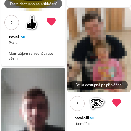
Fotka dostupná po přihlášení
?
Pavel
50
Praha
Mám zájem se poznávat se
všemi
Fotka dostupná po přihlášení
?
pavdolll
50
Litoměřice