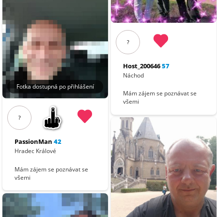
?
Host_200646
57
Náchod
Fotka dostupná po přihlášení
Mám zájem se poznávat se
všemi
?
PassionMan
42
Hradec Králové
Mám zájem se poznávat se
všemi