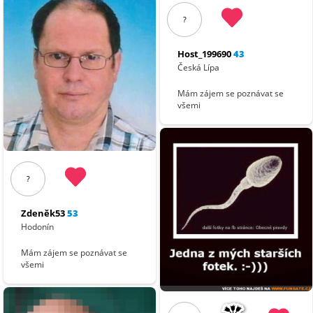
?
Host_199690
43
Česká Lípa
Mám zájem se poznávat se
všemi
?
Zdeněk53
53
Hodonín
Mám zájem se poznávat se
všemi