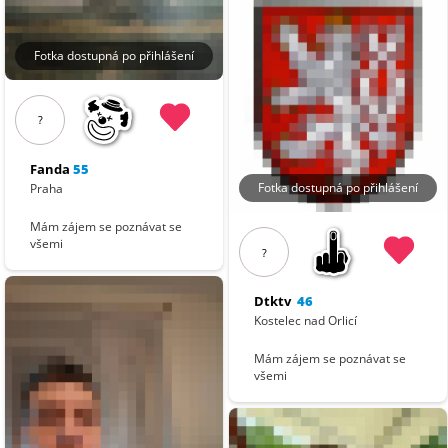
Fotka dostupná po přihlášení
?
Fanda
55
Fotka dostupná po přihlášení
Praha
Mám zájem se poznávat se
všemi
?
Dtktv
46
Kostelec nad Orlicí
Mám zájem se poznávat se
všemi