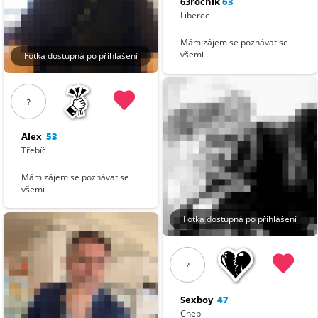
63rocnik
63
Liberec
Mám zájem se poznávat se
všemi
Fotka dostupná po přihlášení
?
Alex
53
Třebíč
Mám zájem se poznávat se
všemi
Fotka dostupná po přihlášení
?
Sexboy
47
Cheb