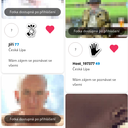
Fotka dostupná po přihlášení
?
Fotka dostupná po přihlášení
Jiří
77
?
Česká Lípa
Mám zájem se poznávat se
Host_197377
49
všemi
Česká Lípa
Mám zájem se poznávat se
všemi
Fotka dostupná po přihlášení