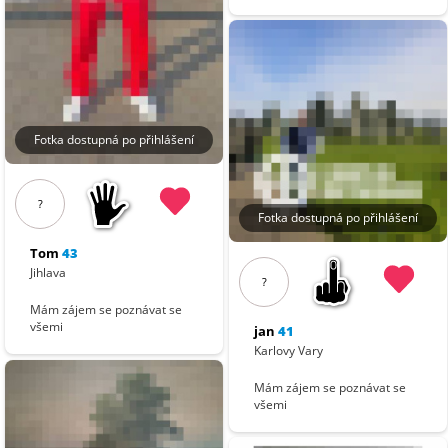
Fotka dostupná po přihlášení
?
Fotka dostupná po přihlášení
Tom
43
Jihlava
?
Mám zájem se poznávat se
všemi
jan
41
Karlovy Vary
Mám zájem se poznávat se
všemi