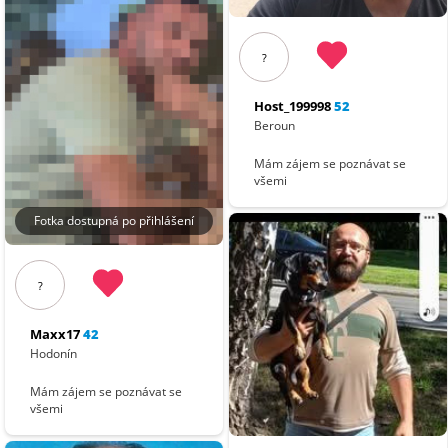
?
Host_199998
52
Beroun
Mám zájem se poznávat se
všemi
Fotka dostupná po přihlášení
?
Maxx17
42
Hodonín
Mám zájem se poznávat se
všemi