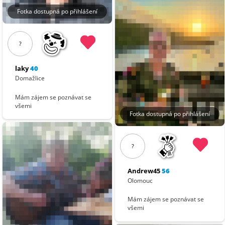
Fotka dostupná po přihlášení
?
laky
40
Domažlice
Mám zájem se poznávat se
všemi
Fotka dostupná po přihlášení
?
Andrew45
56
Olomouc
Mám zájem se poznávat se
všemi