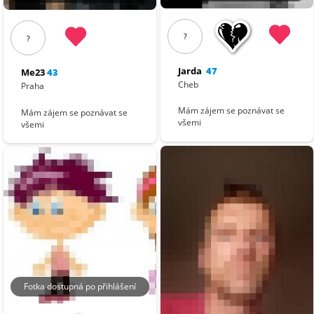
?
?
Jarda
47
Me23
43
Cheb
Praha
Mám zájem se poznávat se
Mám zájem se poznávat se
všemi
všemi
Fotka dostupná po přihlášení