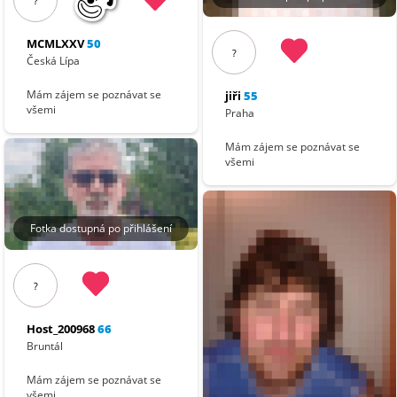
?
MCMLXXV
50
?
Česká Lípa
Mám zájem se poznávat se
jiři
55
všemi
Praha
Mám zájem se poznávat se
všemi
Fotka dostupná po přihlášení
?
Host_200968
66
Bruntál
Mám zájem se poznávat se
všemi