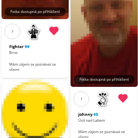
Fotka dostupná po přihlášení
?
Fighter
99
Brno
Mám zájem se poznávat se
všemi
Fotka dostupná po přihlášení
?
johnny
45
Ústí nad Labem
Mám zájem se poznávat se
všemi