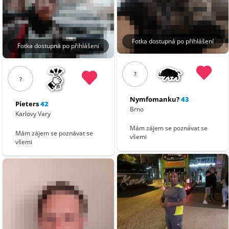
Fotka dostupná po přihlášení
Fotka dostupná po přihlášení
?
?
Nymfomanku?
43
Pieters
42
Brno
Karlovy Vary
Mám zájem se poznávat se
Mám zájem se poznávat se
všemi
všemi