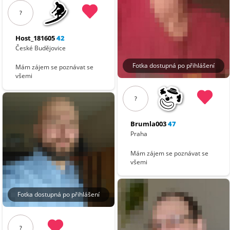
?
Host_181605
42
České Budějovice
Fotka dostupná po přihlášení
Mám zájem se poznávat se
všemi
?
Brumla003
47
Praha
Mám zájem se poznávat se
všemi
Fotka dostupná po přihlášení
?