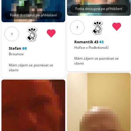
Fotka dostupná po přihlášení
Fotka dostupná po přihlášení
?
?
Romantik 43
43
Hořice v Podkrkonoší
Stefan
60
Broumov
Mám zájem se poznávat se
všemi
Mám zájem se poznávat se
všemi