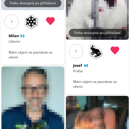
Fotka dostupná po přihlášení
?
Fotka dostupná po přihlášení
Milan
52
Liberec
?
Mám zájem se poznávat se
všemi
Josef
45
Praha
Mám zájem se poznávat se
všemi