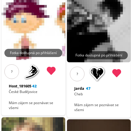
Fotka dostupná po přihlášení
Fotka dostupná po přihlášení
?
?
Host_181605
42
Jarda
47
České Budějovice
Cheb
Mám zájem se poznávat se
Mám zájem se poznávat se
všemi
všemi