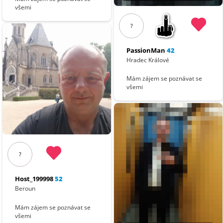
všemi
?
PassionMan
42
Hradec Králové
Mám zájem se poznávat se
všemi
?
Host_199998
52
Beroun
Mám zájem se poznávat se
všemi