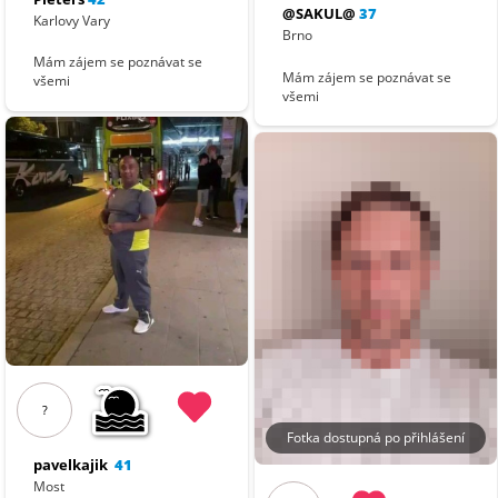
@SAKUL@
37
Karlovy Vary
Brno
Mám zájem se poznávat se
Mám zájem se poznávat se
všemi
všemi
?
Fotka dostupná po přihlášení
pavelkajik
41
Most