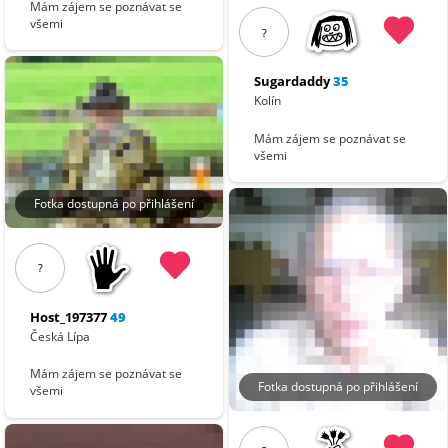
Mám zájem se poznávat se
všemi
?
Sugardaddy
35
Kolín
Mám zájem se poznávat se
všemi
Fotka dostupná po přihlášení
?
Host_197377
49
Česká Lípa
Mám zájem se poznávat se
Fotka dostupná po přihlášení
všemi