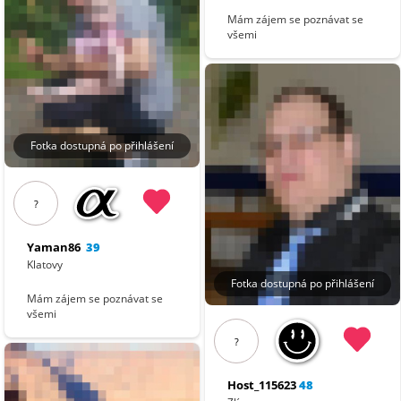
Mám zájem se poznávat se
všemi
Fotka dostupná po přihlášení
?
Yaman86
39
Klatovy
Fotka dostupná po přihlášení
Mám zájem se poznávat se
všemi
?
Host_115623
48