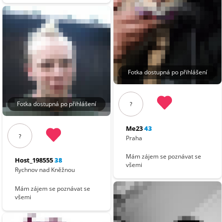
Fotka dostupná po přihlášení
Fotka dostupná po přihlášení
?
Me23
43
?
Praha
Mám zájem se poznávat se
Host_198555
38
všemi
Rychnov nad Kněžnou
Mám zájem se poznávat se
všemi