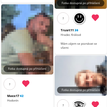
Fotka dostupná po přihlášení
?
Trusrt11
36
Hradec Králové
Mám zájem se poznávat se
všemi
Fotka dostupná po přihlášení
?
Fotka dostupná po přihlášení
Maxx17
42
Hodonín
?