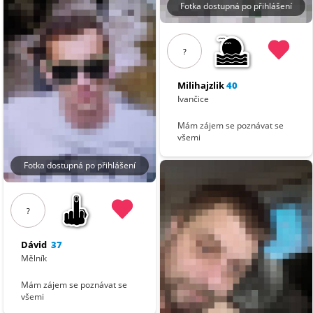
Fotka dostupná po přihlášení
?
Milihajzlik
40
Ivančice
Mám zájem se poznávat se
všemi
Fotka dostupná po přihlášení
?
Dávid
37
Mělník
Mám zájem se poznávat se
všemi