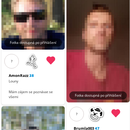
Fotka dostupná po přihlášení
?
AmonRazz
38
Louny
Mám zájem se poznávat se
Fotka dostupná po přihlášení
všemi
?
Brumla003
47