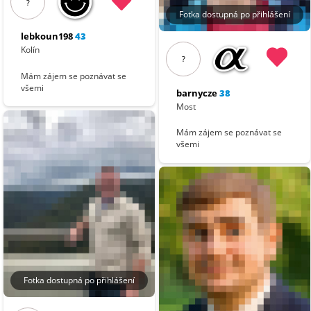
?
Fotka dostupná po přihlášení
lebkoun198
43
Kolín
?
Mám zájem se poznávat se
všemi
barnycze
38
Most
Mám zájem se poznávat se
všemi
Fotka dostupná po přihlášení