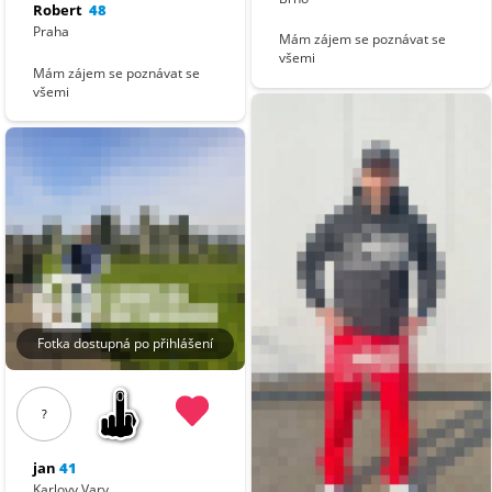
Robert
48
Praha
Mám zájem se poznávat se
všemi
Mám zájem se poznávat se
všemi
Fotka dostupná po přihlášení
?
jan
41
Karlovy Vary