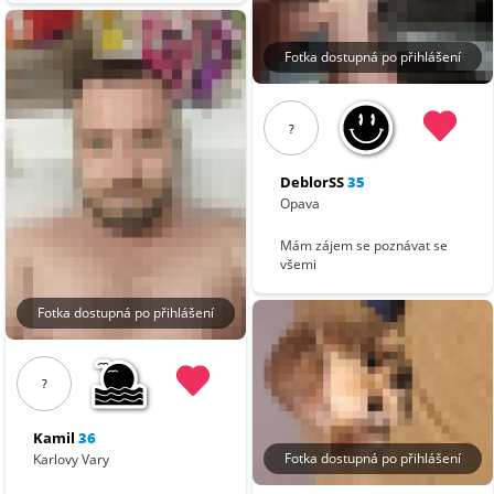
Fotka dostupná po přihlášení
?
DeblorSS
35
Opava
Mám zájem se poznávat se
všemi
Fotka dostupná po přihlášení
?
Kamil
36
Fotka dostupná po přihlášení
Karlovy Vary