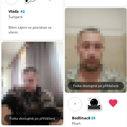
Vláďa
42
Šumperk
Mám zájem se poznávat se
všemi
Fotka dostupná po přihlášení
?
Bodlinac8
35
Fotka dostupná po přihlášení
Plzeň