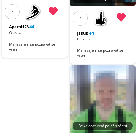
?
?
Aperol123
44
Ostrava
Jakub
41
Beroun
Mám zájem se poznávat se
všemi
Mám zájem se poznávat se
všemi
Fotka dostupná po přihlášení