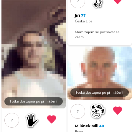
?
Jiří
77
Česká Lípa
Mám zájem se poznávat se
všemi
Fotka dostupná po přihlášení
Fotka dostupná po přihlášení
?
?
Milánek Mili
40
Brno