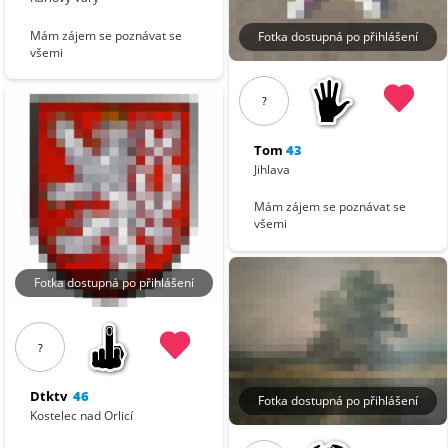
Mám zájem se poznávat se
Fotka dostupná po přihlášení
všemi
?
Tom
43
Jihlava
Mám zájem se poznávat se
všemi
Fotka dostupná po přihlášení
?
Dtktv
46
Fotka dostupná po přihlášení
Kostelec nad Orlicí