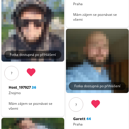
Praha
Mám zájem se poznávat se
všemi
Fotka dostupná po přihlášení
?
Fotka dostupná po přihlášení
Host_197927
36
Znojmo
Mám zájem se poznávat se
?
všemi
Garett
44
Praha