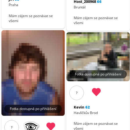
Host_200968
66
Praha
Bruntál
Mám zájem se poznávat se
Mám zájem se poznávat se
všemi
všemi
Fotka dostupná po přihlášení
?
Kevin
62
Fotka dostupná po přihlášení
Havlíčkův Brod
Mám zájem se poznávat se
?
všemi