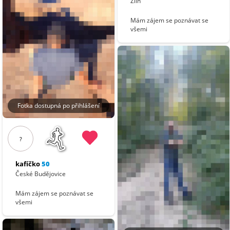
Zlín
Mám zájem se poznávat se
všemi
Fotka dostupná po přihlášení
?
kafíčko
50
České Budějovice
Mám zájem se poznávat se
všemi