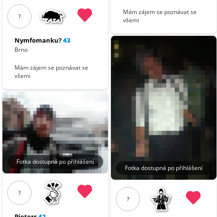
Mám zájem se poznávat se
?
všemi
Nymfomanku?
43
Brno
Mám zájem se poznávat se
všemi
Fotka dostupná po přihlášení
Fotka dostupná po přihlášení
?
?
Pieters
42