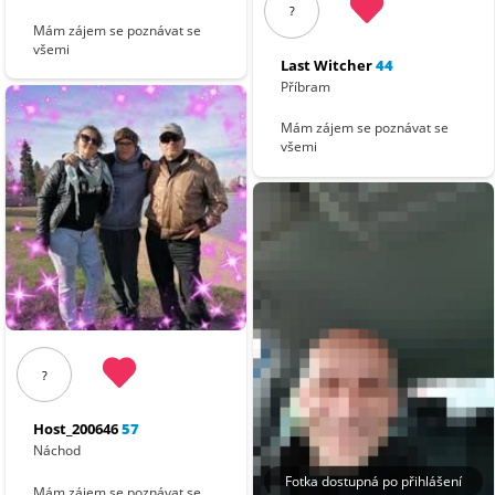
?
Mám zájem se poznávat se
všemi
Last Witcher
44
Příbram
Mám zájem se poznávat se
všemi
?
Host_200646
57
Náchod
Fotka dostupná po přihlášení
Mám zájem se poznávat se