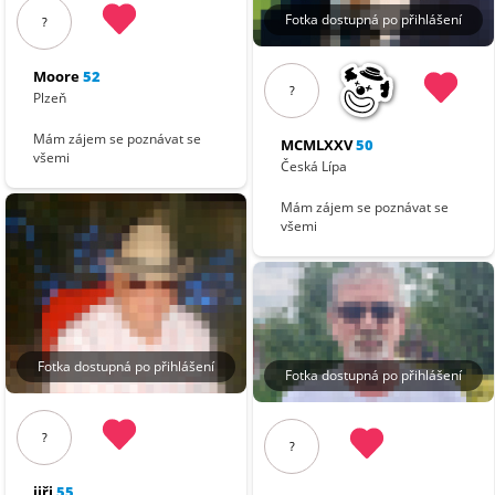
Fotka dostupná po přihlášení
?
Moore
52
?
Plzeň
Mám zájem se poznávat se
MCMLXXV
50
všemi
Česká Lípa
Mám zájem se poznávat se
všemi
Fotka dostupná po přihlášení
Fotka dostupná po přihlášení
?
?
jiři
55