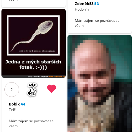
Zdeněk53
53
Hodonín
Mám zájem se poznávat se
všemi
?
Bobik
44
Telč
Mám zájem se poznávat se
všemi