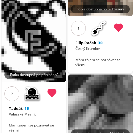
Fotka dostupná po přihlášení
?
Filip Račak
30
Český Krumlov
Mám zájem se poznávat se
všemi
Fotka dostupná po přihlášení
?
Tadeáš
15
Valašské Meziříčí
Mám zájem se poznávat se
všemi