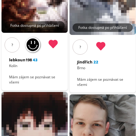
Fotka dostupná po přihlášení
Fotka dostupná po přihlášení
?
?
lebkoun198
43
Jindřich
22
Kolín
Brno
Mám zájem se poznávat se
Mám zájem se poznávat se
všemi
všemi