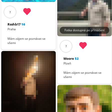
?
Rsshb17
16
Praha
Fotka dostupná po přihlášení
Mám zájem se poznávat se
všemi
?
Moore
52
Plzeň
Mám zájem se poznávat se
všemi