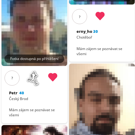
?
erny_ho
30
Chotěboř
Mám zájem se poznávat se
všemi
Fotka dostupná po přihlášení
?
Petr
40
Český Brod
Mám zájem se poznávat se
všemi