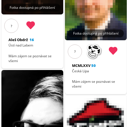
Fotka dostupná po přihlášení
?
Fotka dostupná po přihlášení
Aleš Obdrž
16
Ústí nad Labem
?
Mám zájem se poznávat se
všemi
MCMLXXV
50
Česká Lípa
Mám zájem se poznávat se
všemi