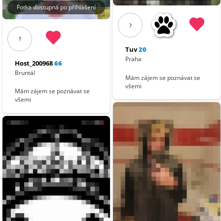
Fotka dostupná po přihlášení
?
?
Tuv
20
Praha
Host_200968
66
Bruntál
Mám zájem se poznávat se
všemi
Mám zájem se poznávat se
všemi