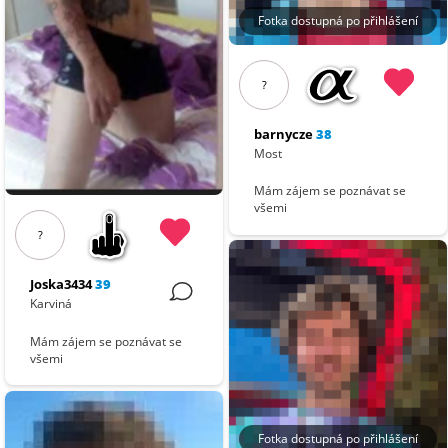
Fotka dostupná po přihlášení
?
barnycze
38
Most
Mám zájem se poznávat se
všemi
?
Joska3434
39
Karviná
Mám zájem se poznávat se
všemi
Fotka dostupná po přihlášení