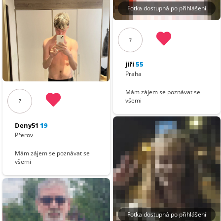
Fotka dostupná po přihlášení
?
jiři
55
Praha
Mám zájem se poznávat se
všemi
?
Deny51
19
Přerov
Mám zájem se poznávat se
všemi
Fotka dostupná po přihlášení