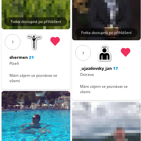
Fotka dostupná po přihlášení
Fotka dostupná po přihlášení
?
?
shermen
21
Plzeň
_ujazdovsky_jan
17
Ostrava
Mám zájem se poznávat se
všemi
Mám zájem se poznávat se
všemi