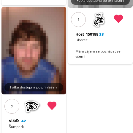
Fotka dostupná po přihlášení
?
Host_150188
33
Liberec
Mám zájem se poznávat se
všemi
Fotka dostupná po přihlášení
?
Vláďa
42
Šumperk