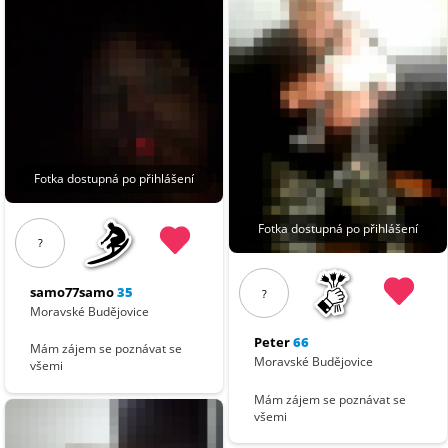
Fotka dostupná po přihlášení
Fotka dostupná po přihlášení
?
samo77samo
35
?
Moravské Budějovice
Peter
66
Mám zájem se poznávat se
Moravské Budějovice
všemi
Mám zájem se poznávat se
všemi