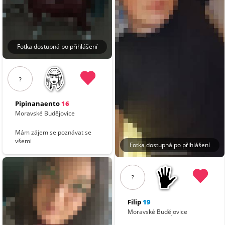
Fotka dostupná po přihlášení
?
Pipinanaento
16
Moravské Budějovice
Mám zájem se poznávat se
všemi
Fotka dostupná po přihlášení
?
Filip
19
Moravské Budějovice