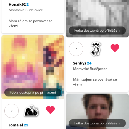
Honzik92
2
Moravské Budějovice
Mám zájem se poznávat se
všemi
Fotka dostupná po přihlášení
?
Senkys
24
Moravské Budějovice
Mám zájem se poznávat se
všemi
Fotka dostupná po přihlášení
?
Fotka dostupná po přihlášení
roma el
29