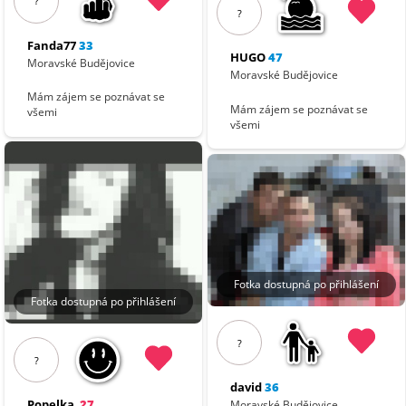
?
?
Fanda77
33
HUGO
47
Moravské Budějovice
Moravské Budějovice
Mám zájem se poznávat se
Mám zájem se poznávat se
všemi
všemi
Fotka dostupná po přihlášení
Fotka dostupná po přihlášení
?
?
david
36
Popelka
27
Moravské Budějovice