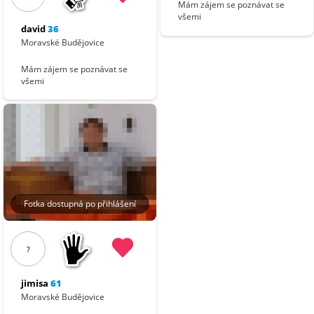
Mám zájem se poznávat se
všemi
david
36
Moravské Budějovice
Mám zájem se poznávat se
všemi
Fotka dostupná po přihlášení
?
jimisa
61
Moravské Budějovice