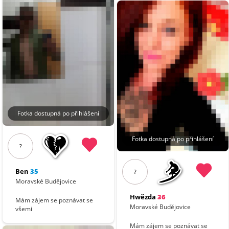
Fotka dostupná po přihlášení
Fotka dostupná po přihlášení
?
Ben
35
?
Moravské Budějovice
Hwězda
36
Mám zájem se poznávat se
Moravské Budějovice
všemi
Mám zájem se poznávat se