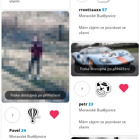
všemi
rroottaaxx
57
Moravské Budějovice
Mám zájem se poznávat se
všemi
Fotka dostupná po přihlášení
?
Fotka dostupná po přihlášení
petr
23
Moravské Budějovice
?
Mám zájem se poznávat se
všemi
Pavel
24
Moravské Budějovice