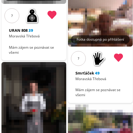
?
URAN 808
39
Moravská Třebová
Fotka dostupná po přihlášení
Mám zájem se poznávat se
všemi
?
Smrťáček
49
Moravská Třebová
Mám zájem se poznávat se
všemi