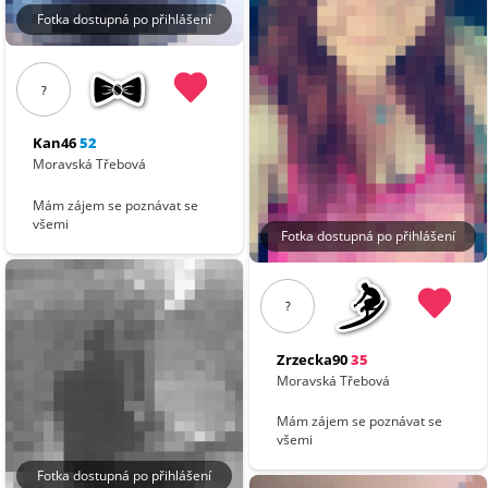
Fotka dostupná po přihlášení
?
Kan46
52
Moravská Třebová
Mám zájem se poznávat se
všemi
Fotka dostupná po přihlášení
?
Zrzecka90
35
Moravská Třebová
Mám zájem se poznávat se
všemi
Fotka dostupná po přihlášení