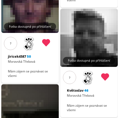
všemi
Fotka dostupná po přihlášení
?
jiricek4587
50
Fotka dostupná po přihlášení
Moravská Třebová
Mám zájem se poznávat se
všemi
?
Květoslav
46
Moravská Třebová
Mám zájem se poznávat se
všemi