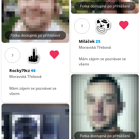
Fotka dostupná po přihlášení
?
Fotka dostupná po přihlášení
Miláček
25
Moravská Třebová
?
Mám zájem se poznávat se
všemi
Rocky79cz
46
Moravská Třebová
Mám zájem se poznávat se
všemi
Fotka dostupná po přihlášení