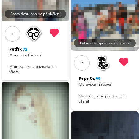
Fotka dostupná po přihlášení
?
Fotka dostupná po přihlášení
Petřík
72
Moravská Třebová
?
Mám zájem se poznávat se
všemi
Pepe Oz
46
Moravská Třebová
Mám zájem se poznávat se
všemi