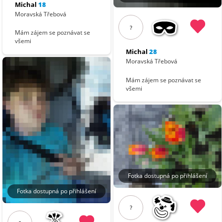
Michal
18
Moravská Třebová
?
Mám zájem se poznávat se
všemi
Michal
28
Moravská Třebová
Mám zájem se poznávat se
všemi
Fotka dostupná po přihlášení
Fotka dostupná po přihlášení
?