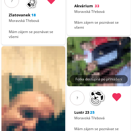
?
Akvárium
33
Moravská Třebová
Zlatovanek
18
Moravská Třebová
Mám zájem se poznávat se
všemi
Mám zájem se poznávat se
všemi
Fotka dostupná po přihlášení
?
Lustr 23
25
Moravská Třebová
Mám zájem se poznávat se