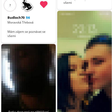
všemi
?
Budloch70
56
Moravská Třebová
Mám zájem se poznávat se
všemi
Fotka dostupná po přihlášení