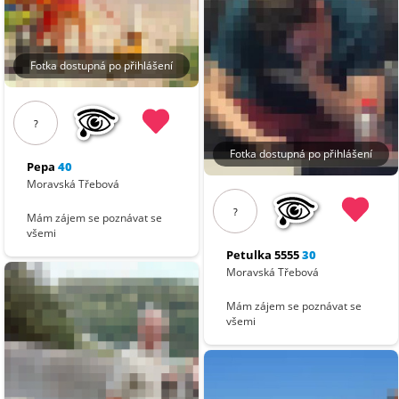
Fotka dostupná po přihlášení
?
Fotka dostupná po přihlášení
Pepa
40
Moravská Třebová
?
Mám zájem se poznávat se
všemi
Petulka 5555
30
Moravská Třebová
Mám zájem se poznávat se
všemi