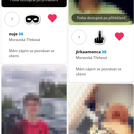
Fotka dostupná po přihlášení
?
ouje
36
?
Moravská Třebová
Mám zájem se poznávat se
Jirkaamonca
30
všemi
Moravská Třebová
Mám zájem se poznávat se
všemi