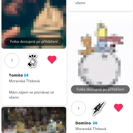
všemi
Fotka dostupná po přihlášení
?
Tomito
34
Moravská Třebová
Fotka dostupná po přihlášení
Mám zájem se poznávat se
všemi
?
Domino
30
Moravská Třebová