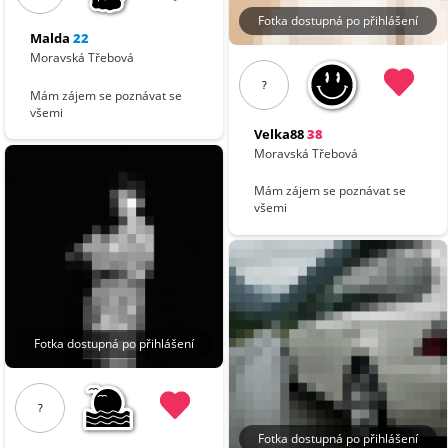
Fotka dostupná po přihlášení
Malda
22
Moravská Třebová
?
Mám zájem se poznávat se
všemi
Velka88
38
Moravská Třebová
Mám zájem se poznávat se
všemi
Fotka dostupná po přihlášení
?
Fotka dostupná po přihlášení