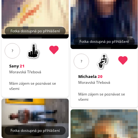
Fotka dostupná po přihlášení
Fotka dostupná po přihlášení
?
?
Sany
21
Moravská Třebová
Michaela
20
Moravská Třebová
Mám zájem se poznávat se
všemi
Mám zájem se poznávat se
všemi
Fotka dostupná po přihlášení