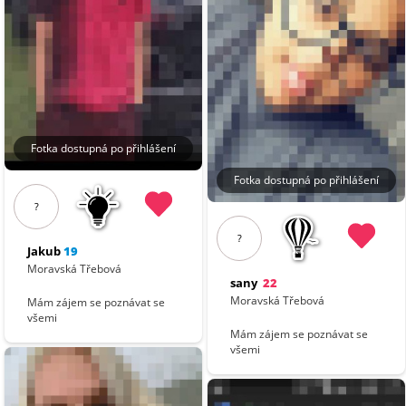
Fotka dostupná po přihlášení
Fotka dostupná po přihlášení
?
?
Jakub
19
Moravská Třebová
sany
22
Moravská Třebová
Mám zájem se poznávat se
všemi
Mám zájem se poznávat se
všemi