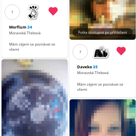
?
Morfium
24
Fotka dostupná po přihlášení
Moravská Třebová
Mám zájem se poznávat se
všemi
?
Daveko
35
Moravská Třebová
Mám zájem se poznávat se
všemi