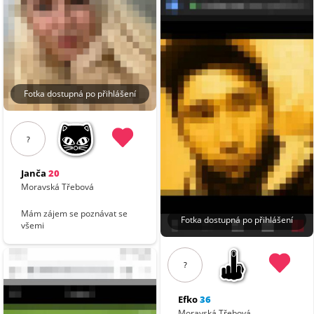
Fotka dostupná po přihlášení
?
Janča
20
Moravská Třebová
Mám zájem se poznávat se
Fotka dostupná po přihlášení
všemi
?
Efko
36
Moravská Třebová