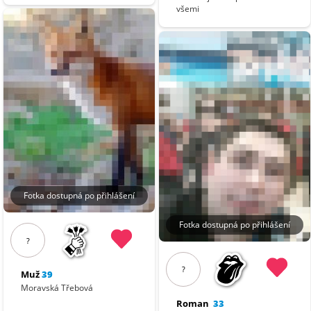
všemi
Fotka dostupná po přihlášení
Fotka dostupná po přihlášení
?
?
Muž
39
Moravská Třebová
Roman
33