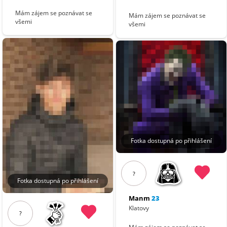
Mám zájem se poznávat se
Mám zájem se poznávat se
všemi
všemi
Fotka dostupná po přihlášení
?
Fotka dostupná po přihlášení
Manm
23
Klatovy
?