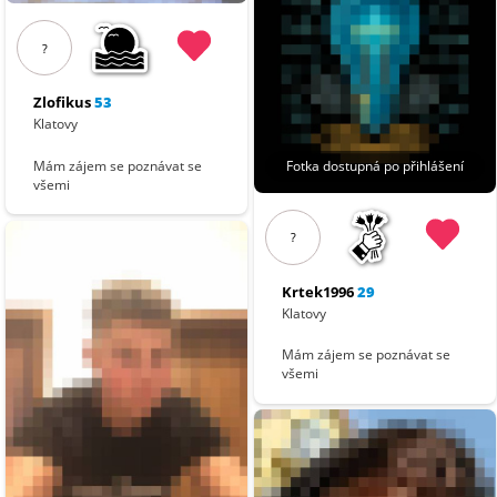
?
Zlofikus
53
Klatovy
Fotka dostupná po přihlášení
Mám zájem se poznávat se
všemi
?
Krtek1996
29
Klatovy
Mám zájem se poznávat se
všemi