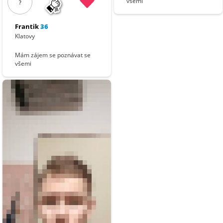
všemi
?
Frantik
36
Klatovy
Mám zájem se poznávat se
všemi