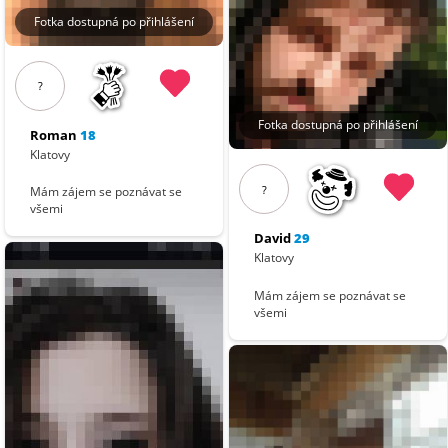
Fotka dostupná po přihlášení
?
Fotka dostupná po přihlášení
Roman
18
Klatovy
?
Mám zájem se poznávat se
všemi
David
29
Klatovy
Mám zájem se poznávat se
všemi