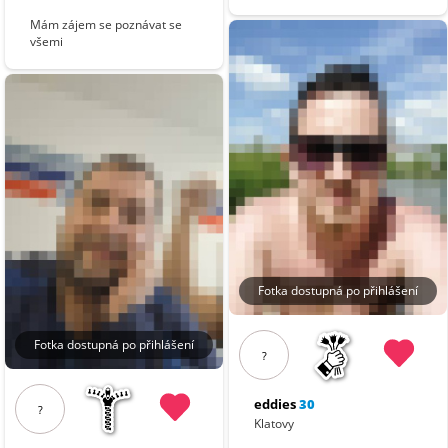
Mám zájem se poznávat se
všemi
Fotka dostupná po přihlášení
Fotka dostupná po přihlášení
?
eddies
30
?
Klatovy