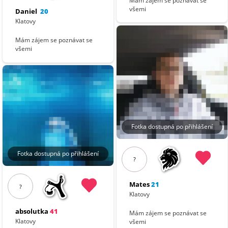
Mám zájem se poznávat se
všemi
Daniel
20
Klatovy
Mám zájem se poznávat se
všemi
Fotka dostupná po přihlášení
Fotka dostupná po přihlášení
?
Mates
21
?
Klatovy
absolutka
41
Mám zájem se poznávat se
Klatovy
všemi