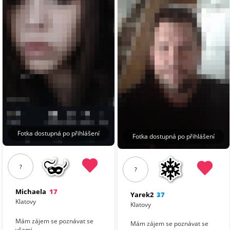
Fotka dostupná po přihlášení
Fotka dostupná po přihlášení
?
?
Michaela
17
Yarek2
37
Klatovy
Klatovy
Mám zájem se poznávat se
Mám zájem se poznávat se
všemi