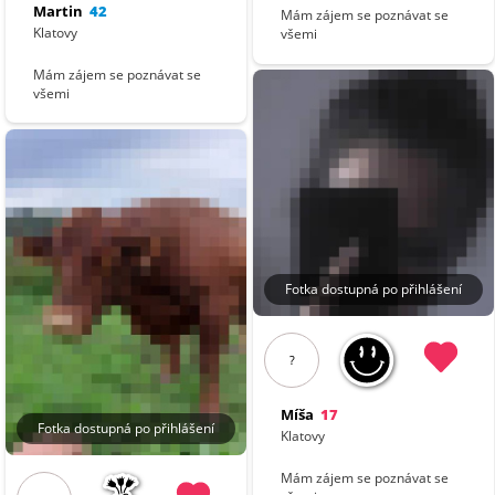
Martin
42
Mám zájem se poznávat se
Klatovy
všemi
Mám zájem se poznávat se
všemi
Fotka dostupná po přihlášení
?
Míša
17
Fotka dostupná po přihlášení
Klatovy
Mám zájem se poznávat se