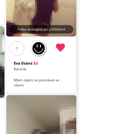
Fotka dostupná po přihlášení
?
Eva Evans
33
Karviná
Mám zájem se poznávat se
všemi