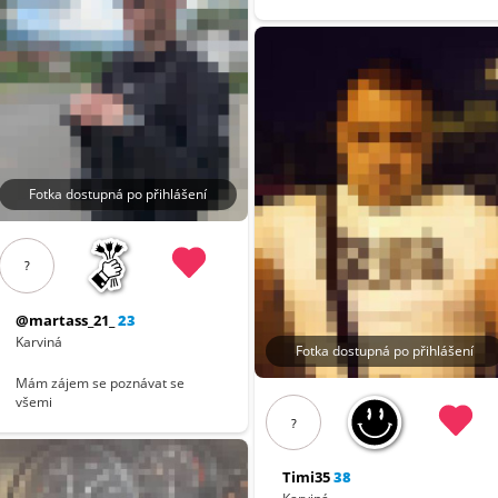
Fotka dostupná po přihlášení
?
@martass_21_
23
Karviná
Fotka dostupná po přihlášení
Mám zájem se poznávat se
všemi
?
Timi35
38