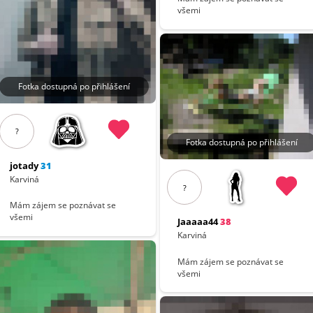
všemi
Fotka dostupná po přihlášení
?
Fotka dostupná po přihlášení
jotady
31
Karviná
?
Mám zájem se poznávat se
všemi
Jaaaaa44
38
Karviná
Mám zájem se poznávat se
všemi