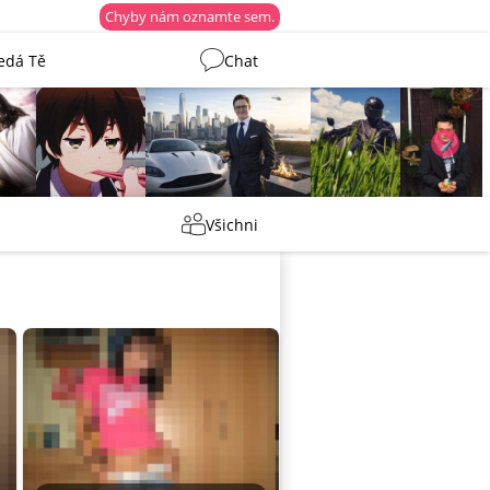
Chyby nám oznamte sem.
edá Tě
Chat
Martin
Tentakovy
shermen
_ujazdovsky_
Všichni