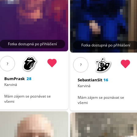
Fotka dostupná po přihlášení
Fotka dostupná po přihlášení
?
?
BumPrask
28
SebastianSit
16
Karviná
Karviná
Mám zájem se poznávat se
Mám zájem se poznávat se
všemi
všemi