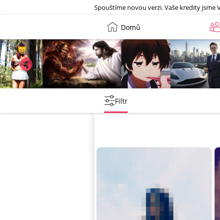
Galerie
Spouštíme novou verzi. Vaše kredity jsme 
Domů
Leny
lebkoun198
Martin
Tentakovy
Filtr