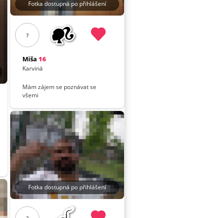
Fotka dostupná po přihlášení
?
Miša
16
Karviná
Mám zájem se poznávat se
všemi
Fotka dostupná po přihlášení