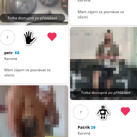
Karviná
Mám zájem se poznávat se
všemi
Fotka dostupná po přihlášení
?
petr
68
Karviná
Mám zájem se poznávat se
všemi
Fotka dostupná po přihlášení
?
Patrik
26
Karviná