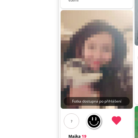
všemi
Fotka dostupná po přihlášení
?
Majka
19