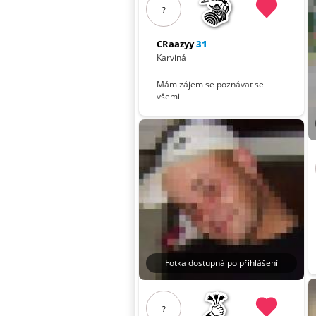
?
CRaazyy
31
Karviná
Mám zájem se poznávat se
všemi
Fotka dostupná po přihlášení
?