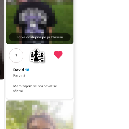
Fotka dostupná po přihlášení
?
David
18
Karviná
Mám zájem se poznávat se
všemi