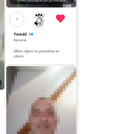
Fotka dostupná po přihlášení
?
Tomáš
18
Karviná
Mám zájem se poznávat se
všemi