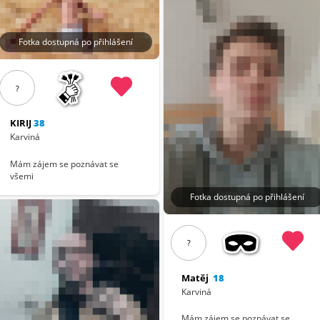
Fotka dostupná po přihlášení
?
KIRIJ
38
Karviná
Mám zájem se poznávat se
všemi
Fotka dostupná po přihlášení
?
Matěj
18
Karviná
Mám zájem se poznávat se