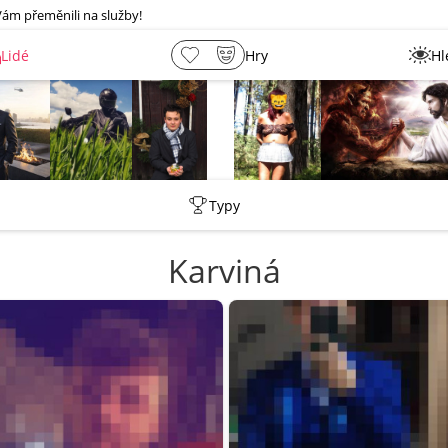
Vám přeměnili na služby!
Lidé
Hry
Hl
shermen
_ujazdovsky_jan
Leny
lebkoun198
Typy
Karviná