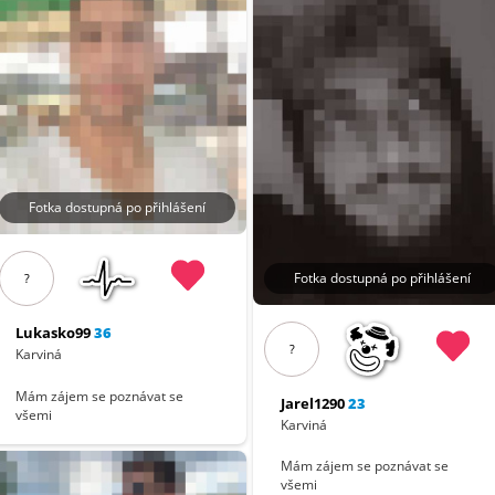
Fotka dostupná po přihlášení
Fotka dostupná po přihlášení
?
Lukasko99
36
?
Karviná
Mám zájem se poznávat se
Jarel1290
23
všemi
Karviná
Mám zájem se poznávat se
všemi