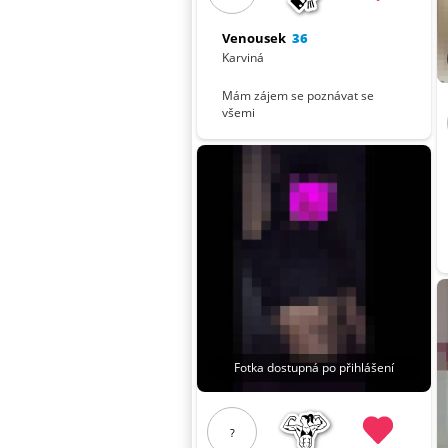
Venousek
36
Karviná
Mám zájem se poznávat se
všemi
Fotka dostupná po přihlášení
?