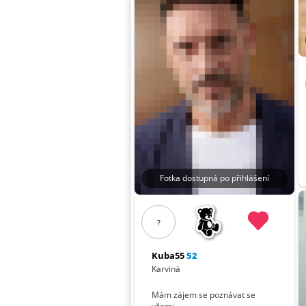
Fotka dostupná po přihlášení
?
Kuba55
52
Karviná
Mám zájem se poznávat se