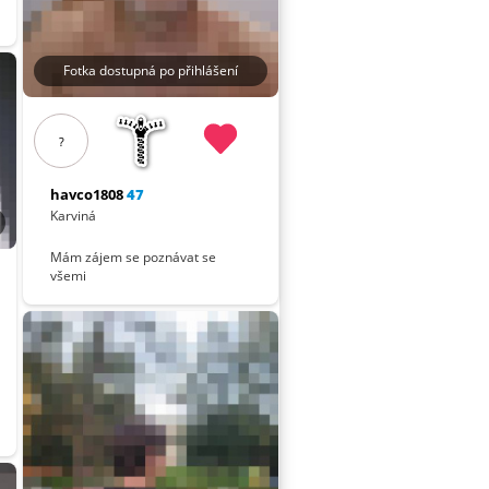
Fotka dostupná po přihlášení
?
havco1808
47
Karviná
Mám zájem se poznávat se
všemi