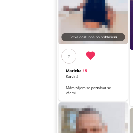
Fotka dostupná po přihlášení
?
Maricka
15
Karviná
Mám zájem se poznávat se
všemi