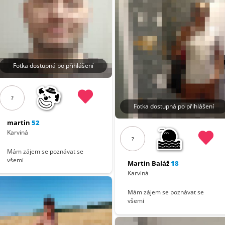
Fotka dostupná po přihlášení
?
Fotka dostupná po přihlášení
martin
52
Karviná
?
Mám zájem se poznávat se
všemi
Martin Baláž
18
Karviná
Mám zájem se poznávat se
všemi