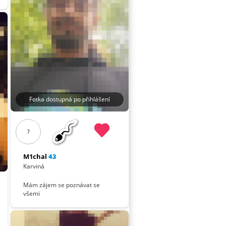
Fotka dostupná po přihlášení
?
M1chal
43
Karviná
Mám zájem se poznávat se
všemi