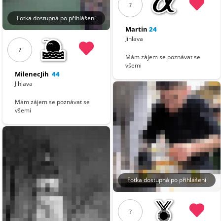
?
Fotka dostupná po přihlášení
Martin
24
Jihlava
?
Mám zájem se poznávat se
všemi
MilenecJih
44
Jihlava
Mám zájem se poznávat se
všemi
Fotka dostupná po přihlášení
?