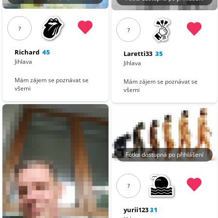
?
?
Richard
45
Laretti33
35
Jihlava
Jihlava
Mám zájem se poznávat se
Mám zájem se poznávat se
všemi
všemi
Fotka dostupná po přihlášení
?
yurii123
31