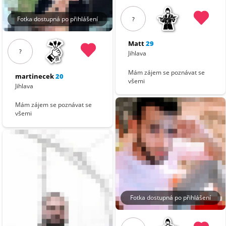
Fotka dostupná po přihlášení
?
Matt
29
?
Jihlava
Mám zájem se poznávat se
martinecek
20
všemi
Jihlava
Mám zájem se poznávat se
všemi
Fotka dostupná po přihlášení