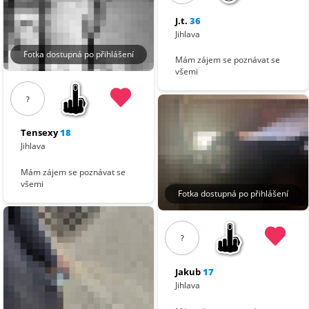
J.t.
36
Jihlava
Fotka dostupná po přihlášení
Mám zájem se poznávat se
všemi
?
Tensexy
18
Jihlava
Mám zájem se poznávat se
všemi
Fotka dostupná po přihlášení
?
Jakub
17
Jihlava