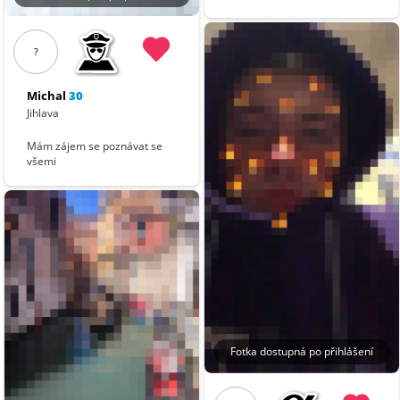
?
Michal
30
Jihlava
Mám zájem se poznávat se
všemi
Fotka dostupná po přihlášení