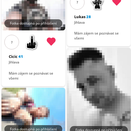
?
Lukas
28
Jihlava
Fotka dostupná po přihlášení
Mám zájem se poznávat se
všemi
?
Cicic
41
Jihlava
Mám zájem se poznávat se
všemi
Fotka dostupná po přihlášení
Fotka dostupná po přihlášení