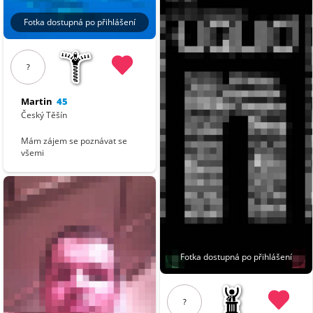
Fotka dostupná po přihlášení
?
Martin
45
Český Těšín
Mám zájem se poznávat se
všemi
Fotka dostupná po přihlášení
?