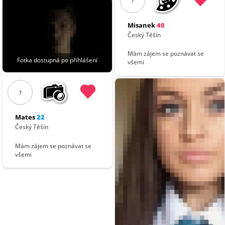
?
Misanek
40
Český Těšín
Mám zájem se poznávat se
Fotka dostupná po přihlášení
všemi
?
Mates
22
Český Těšín
Mám zájem se poznávat se
všemi