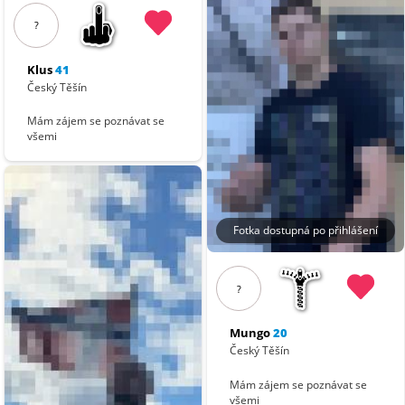
?
Klus
41
Český Těšín
Mám zájem se poznávat se
všemi
Fotka dostupná po přihlášení
?
Mungo
20
Český Těšín
Mám zájem se poznávat se
všemi