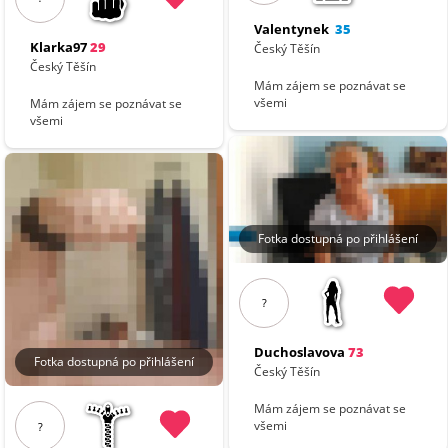
Valentynek
35
Klarka97
29
Český Těšín
Český Těšín
Mám zájem se poznávat se
všemi
Mám zájem se poznávat se
všemi
Fotka dostupná po přihlášení
?
Duchoslavova
73
Fotka dostupná po přihlášení
Český Těšín
Mám zájem se poznávat se
všemi
?