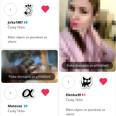
?
Jirka1987
38
Český Těšín
Mám zájem se poznávat se
všemi
Fotka dostupná po přihlášení
Fotka dostupná po přihlášení
?
?
Elenka39
41
Český Těšín
Mateusz
35
Mám zájem se poznávat se
Český Těšín
všemi