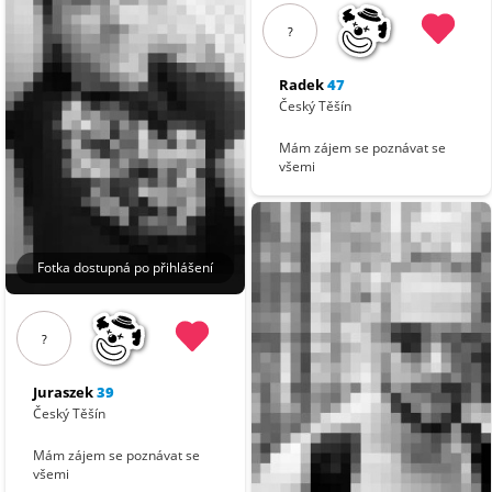
?
Radek
47
Český Těšín
Mám zájem se poznávat se
všemi
Fotka dostupná po přihlášení
?
Juraszek
39
Český Těšín
Mám zájem se poznávat se
všemi