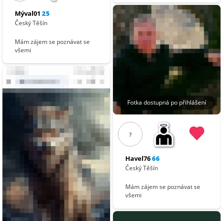
Mýval01
25
Český Těšín
Mám zájem se poznávat se
všemi
Fotka dostupná po přihlášení
?
Havel76
66
Český Těšín
Mám zájem se poznávat se
všemi