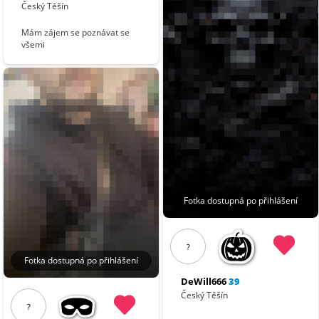
Český Těšín
Mám zájem se poznávat se
všemi
Fotka dostupná po přihlášení
?
Fotka dostupná po přihlášení
DeWill666
39
Český Těšín
?