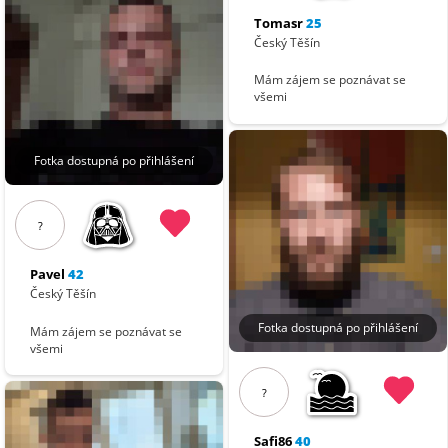
Tomasr
25
Český Těšín
Mám zájem se poznávat se
všemi
Fotka dostupná po přihlášení
?
Pavel
42
Český Těšín
Fotka dostupná po přihlášení
Mám zájem se poznávat se
všemi
?
Safi86
40