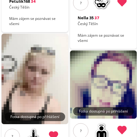
Petulik168
34
?
Český Těšín
Nella 35
37
Mám zájem se poznávat se
všemi
Český Těšín
Mám zájem se poznávat se
všemi
Fotka dostupná po přihlášení
Fotka dostupná po přihlášení
?
?