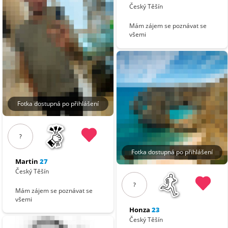
Český Těšín
Mám zájem se poznávat se
všemi
Fotka dostupná po přihlášení
?
Fotka dostupná po přihlášení
Martin
27
Český Těšín
?
Mám zájem se poznávat se
všemi
Honza
23
Český Těšín