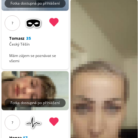
Fotka dostupná po přihlášení
?
Tomasz
35
Český Těšín
Mám zájem se poznávat se
všemi
Fotka dostupná po přihlášení
?
Honza
17