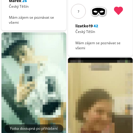
Marek
26
Český Těšín
?
Mám zájem se poznávat se
všemi
lizatko19
42
Český Těšín
Mám zájem se poznávat se
všemi
Fotka dostupná po přihlášení