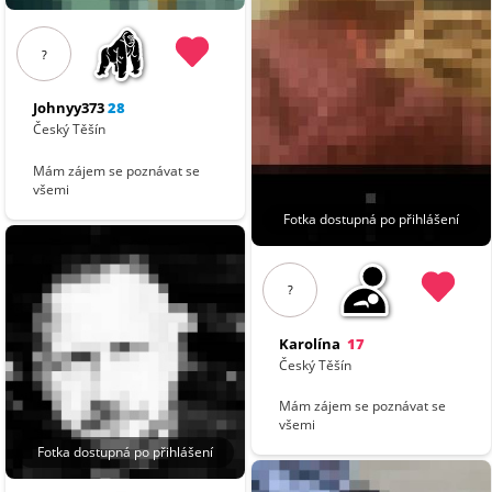
?
Johnyy373
28
Český Těšín
Mám zájem se poznávat se
všemi
Fotka dostupná po přihlášení
?
Karolína
17
Český Těšín
Mám zájem se poznávat se
všemi
Fotka dostupná po přihlášení