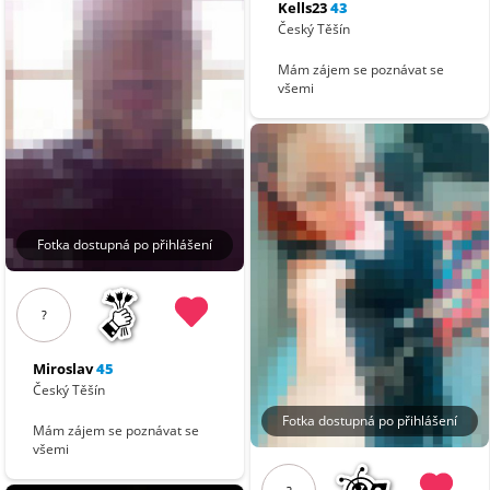
Kells23
43
Český Těšín
Mám zájem se poznávat se
všemi
Fotka dostupná po přihlášení
?
Miroslav
45
Český Těšín
Fotka dostupná po přihlášení
Mám zájem se poznávat se
všemi