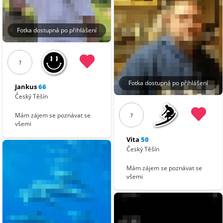
Fotka dostupná po přihlášení
?
Fotka dostupná po přihlášení
Jankus
66
Český Těšín
Mám zájem se poznávat se
?
všemi
Vita
50
Český Těšín
Mám zájem se poznávat se
všemi