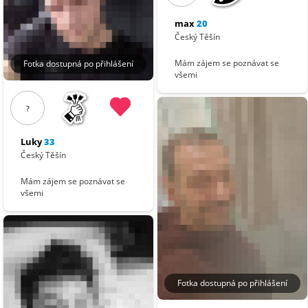
max
20
Český Těšín
Mám zájem se poznávat se
Fotka dostupná po přihlášení
všemi
?
Luky
33
Český Těšín
Mám zájem se poznávat se
všemi
Fotka dostupná po přihlášení