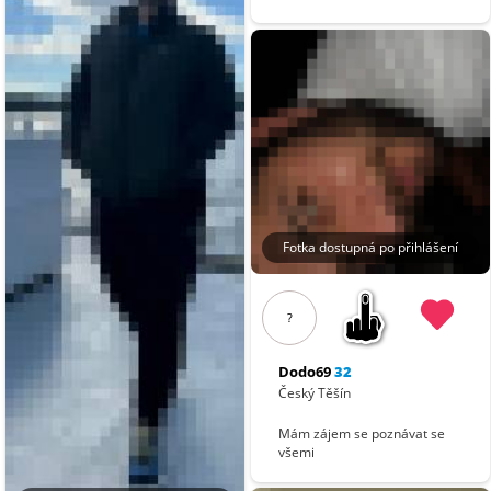
Fotka dostupná po přihlášení
?
Dodo69
32
Český Těšín
Mám zájem se poznávat se
všemi