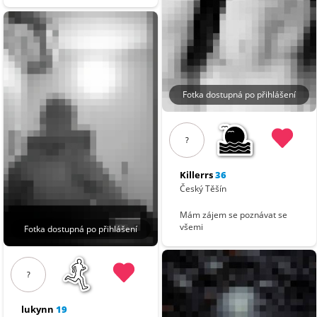
Fotka dostupná po přihlášení
?
Killerrs
36
Český Těšín
Mám zájem se poznávat se
všemi
Fotka dostupná po přihlášení
?
lukynn
19