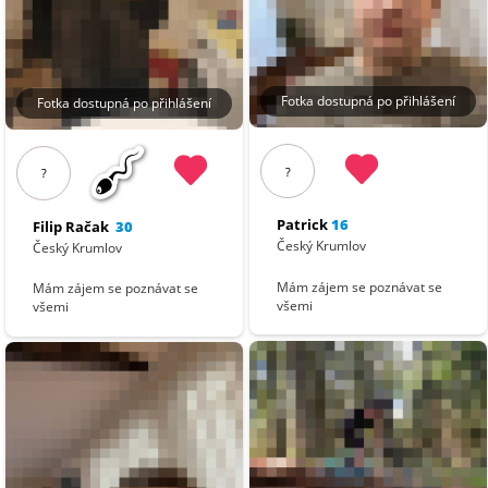
Fotka dostupná po přihlášení
Fotka dostupná po přihlášení
?
?
Patrick
16
Filip Račak
30
Český Krumlov
Český Krumlov
Mám zájem se poznávat se
Mám zájem se poznávat se
všemi
všemi