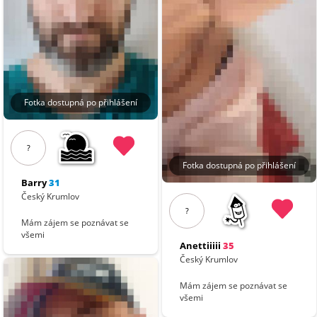
Fotka dostupná po přihlášení
?
Fotka dostupná po přihlášení
Barry
31
Český Krumlov
?
Mám zájem se poznávat se
všemi
Anettiiiii
35
Český Krumlov
Mám zájem se poznávat se
všemi