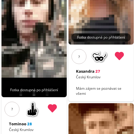
Fotka dostupná po přihlášení
?
Kasandra
27
Český Krumlov
Mám zájem se poznávat se
Fotka dostupná po přihlášení
všemi
?
Tominoo
28
Český Krumlov