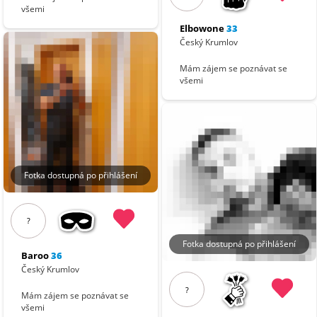
všemi
Elbowone
33
Český Krumlov
Mám zájem se poznávat se
všemi
Fotka dostupná po přihlášení
?
Fotka dostupná po přihlášení
Baroo
36
Český Krumlov
?
Mám zájem se poznávat se
všemi