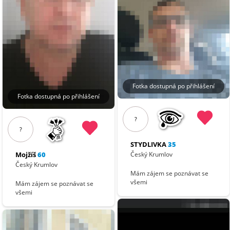
Fotka dostupná po přihlášení
Fotka dostupná po přihlášení
?
?
STYDLIVKA
35
Český Krumlov
Mojžíš
60
Český Krumlov
Mám zájem se poznávat se
všemi
Mám zájem se poznávat se
všemi