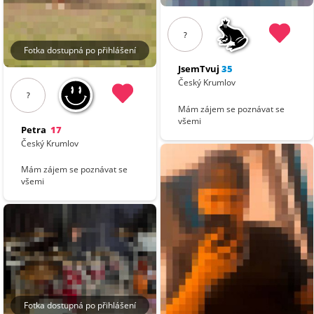
?
Fotka dostupná po přihlášení
JsemTvuj
35
Český Krumlov
?
Mám zájem se poznávat se
všemi
Petra
17
Český Krumlov
Mám zájem se poznávat se
všemi
Fotka dostupná po přihlášení