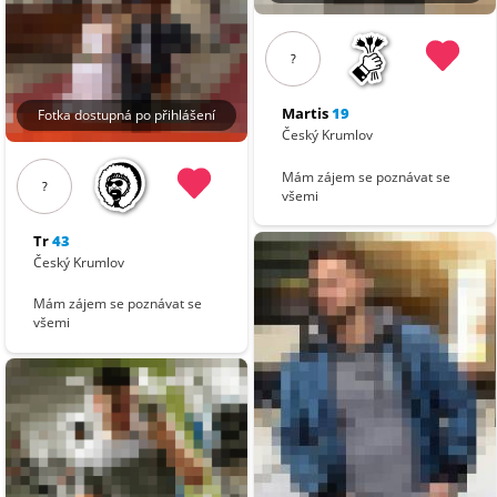
?
Martis
19
Fotka dostupná po přihlášení
Český Krumlov
Mám zájem se poznávat se
?
všemi
Tr
43
Český Krumlov
Mám zájem se poznávat se
všemi