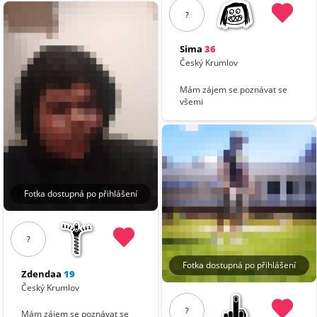
?
Sima
36
Český Krumlov
Mám zájem se poznávat se
všemi
Fotka dostupná po přihlášení
?
Fotka dostupná po přihlášení
Zdendaa
19
Český Krumlov
?
Mám zájem se poznávat se