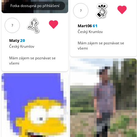
Fotka dostupná po přihlášení
?
Mart06
61
?
Český Krumlov
Maty
20
Mám zájem se poznávat se
Český Krumlov
všemi
Mám zájem se poznávat se
všemi