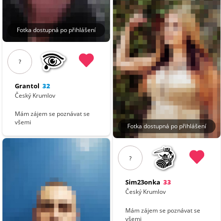
Fotka dostupná po přihlášení
?
Grantol
32
Český Krumlov
Mám zájem se poznávat se
všemi
Fotka dostupná po přihlášení
?
Sim23onka
33
Český Krumlov
Mám zájem se poznávat se
všemi