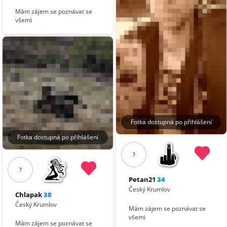
Mám zájem se poznávat se
všemi
Fotka dostupná po přihlášení
Fotka dostupná po přihlášení
?
?
Petan21
34
Český Krumlov
Chlapak
38
Český Krumlov
Mám zájem se poznávat se
všemi
Mám zájem se poznávat se