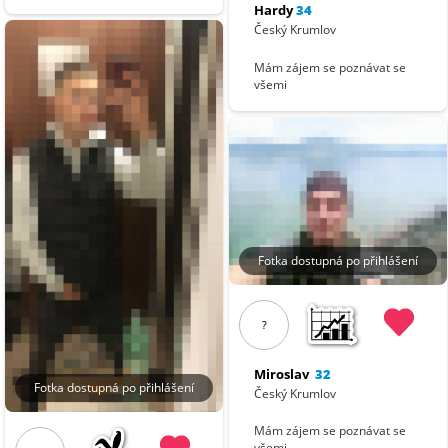
Hardy
34
Český Krumlov
Mám zájem se poznávat se
všemi
Fotka dostupná po přihlášení
?
Miroslav
32
Fotka dostupná po přihlášení
Český Krumlov
Mám zájem se poznávat se
všemi