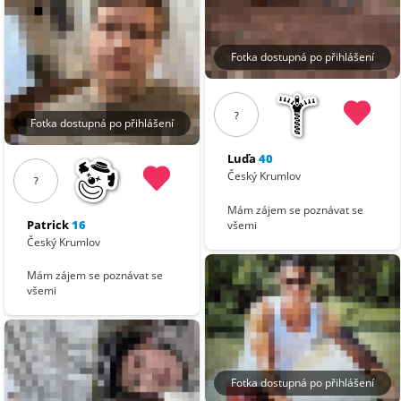
Fotka dostupná po přihlášení
?
Fotka dostupná po přihlášení
Luďa
40
Český Krumlov
?
Mám zájem se poznávat se
Patrick
16
všemi
Český Krumlov
Mám zájem se poznávat se
všemi
Fotka dostupná po přihlášení