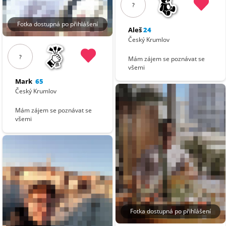
?
Fotka dostupná po přihlášení
Aleš
24
Český Krumlov
?
Mám zájem se poznávat se
všemi
Mark
65
Český Krumlov
Mám zájem se poznávat se
všemi
Fotka dostupná po přihlášení