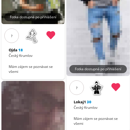
Fotka dostupná po přihlášení
?
Ojda
18
Český Krumlov
Mám zájem se poznávat se
Fotka dostupná po přihlášení
všemi
?
Lokaj1
30
Český Krumlov
Mám zájem se poznávat se
všemi