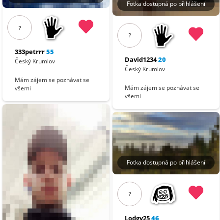
Fotka dostupná po přihlášení
?
?
333petrrr
55
David1234
20
Český Krumlov
Český Krumlov
Mám zájem se poznávat se
Mám zájem se poznávat se
všemi
všemi
Fotka dostupná po přihlášení
?
Lodgy25
46