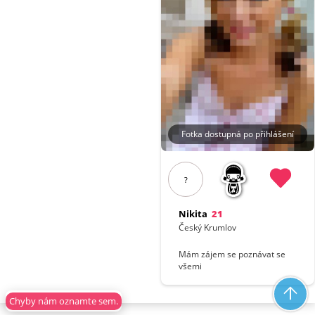
Fotka dostupná po přihlášení
?
Nikita
21
Český Krumlov
Mám zájem se poznávat se
všemi
Chyby nám oznamte sem.