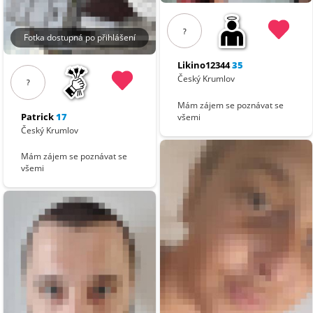
?
Fotka dostupná po přihlášení
Likino12344
35
Český Krumlov
?
Mám zájem se poznávat se
Patrick
17
všemi
Český Krumlov
Mám zájem se poznávat se
všemi