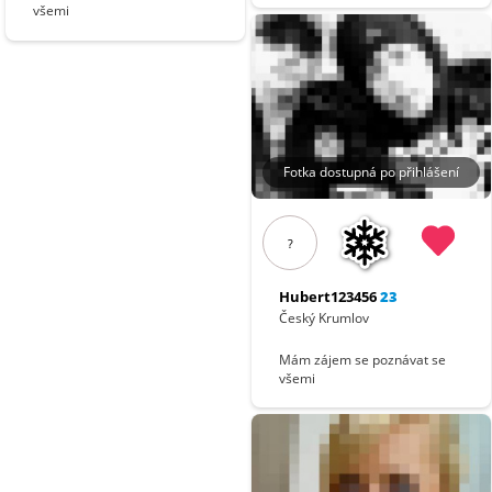
všemi
Fotka dostupná po přihlášení
?
Hubert123456
23
Český Krumlov
Mám zájem se poznávat se
všemi