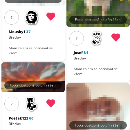
?
Fotka dostupná po přihlášení
Mousky1
37
Břeclav
?
Mám zájem se poznávat se
Josef
81
všemi
Břeclav
Mám zájem se poznávat se
všemi
Fotka dostupná po přihlášení
?
Poetak123
60
Břeclav
Fotka dostupná po přihlášení