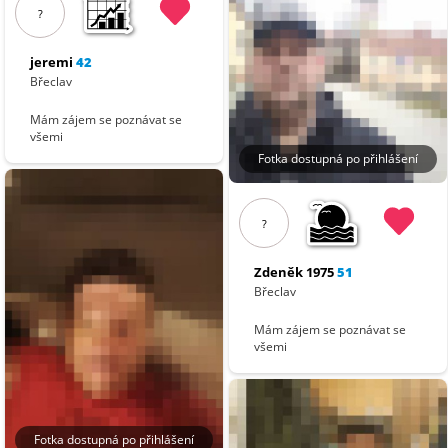
?
jeremi
42
Břeclav
Mám zájem se poznávat se
všemi
Fotka dostupná po přihlášení
?
Zdeněk 1975
51
Břeclav
Mám zájem se poznávat se
všemi
Fotka dostupná po přihlášení