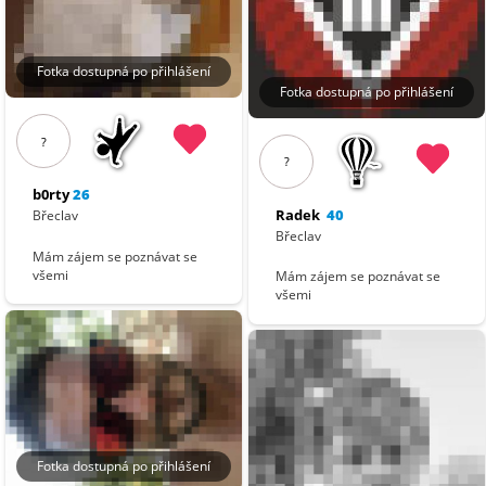
Fotka dostupná po přihlášení
Fotka dostupná po přihlášení
?
?
b0rty
26
Radek
40
Břeclav
Břeclav
Mám zájem se poznávat se
všemi
Mám zájem se poznávat se
všemi
Fotka dostupná po přihlášení