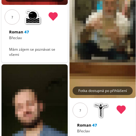
?
Roman
47
Břeclav
Mám zájem se poznávat se
všemi
Fotka dostupná po přihlášení
?
Roman
47
Břeclav