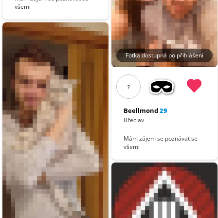
všemi
Fotka dostupná po přihlášení
?
Beellmond
29
Břeclav
Mám zájem se poznávat se
všemi