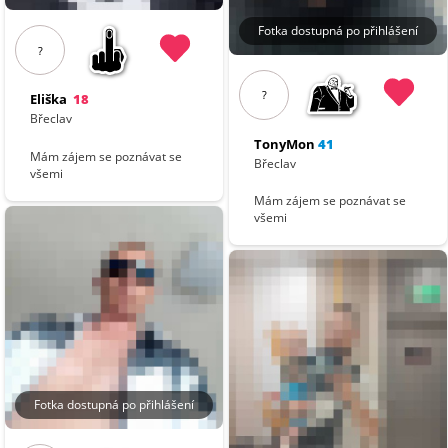
Fotka dostupná po přihlášení
?
?
Eliška
18
Břeclav
TonyMon
41
Mám zájem se poznávat se
Břeclav
všemi
Mám zájem se poznávat se
všemi
Fotka dostupná po přihlášení