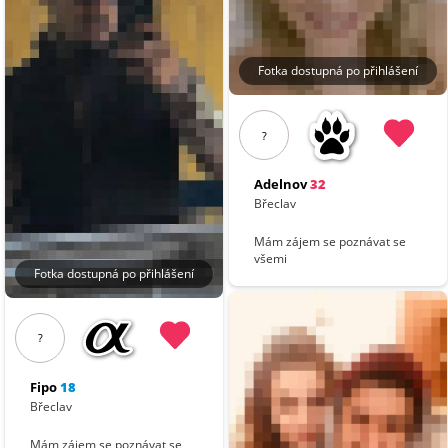
Fotka dostupná po přihlášení
?
Adelnov
32
Břeclav
Mám zájem se poznávat se
všemi
Fotka dostupná po přihlášení
?
Fipo
18
Břeclav
Mám zájem se poznávat se