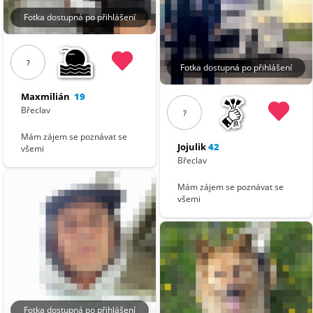
Fotka dostupná po přihlášení
?
Fotka dostupná po přihlášení
Maxmilián
19
Břeclav
?
Mám zájem se poznávat se
Jojulik
42
všemi
Břeclav
Mám zájem se poznávat se
všemi
Fotka dostupná po přihlášení