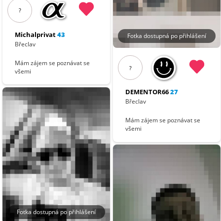
?
Michalprivat
43
Fotka dostupná po přihlášení
Břeclav
Mám zájem se poznávat se
?
všemi
DEMENTOR66
27
Břeclav
Mám zájem se poznávat se
všemi
Fotka dostupná po přihlášení