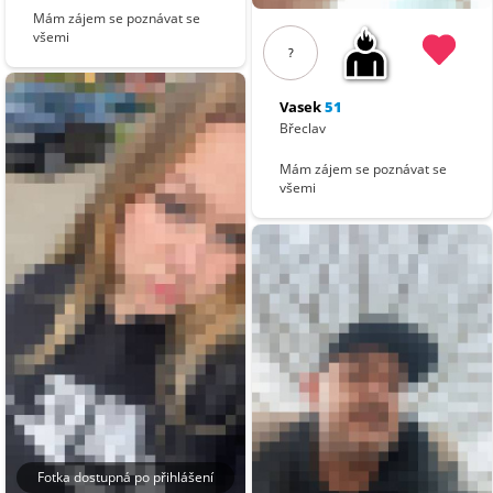
Mám zájem se poznávat se
všemi
?
Vasek
51
Břeclav
Mám zájem se poznávat se
všemi
Fotka dostupná po přihlášení