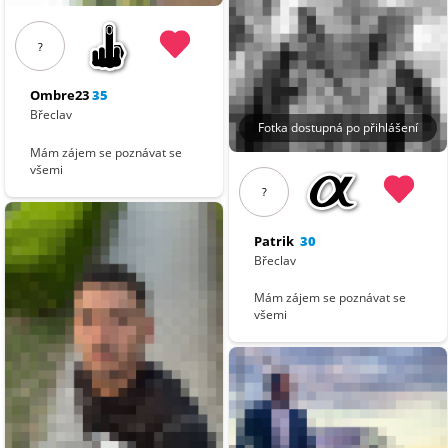
?
Ombre23
35
Břeclav
Fotka dostupná po přihlášení
Mám zájem se poznávat se
všemi
?
Patrik
30
Břeclav
Mám zájem se poznávat se
všemi