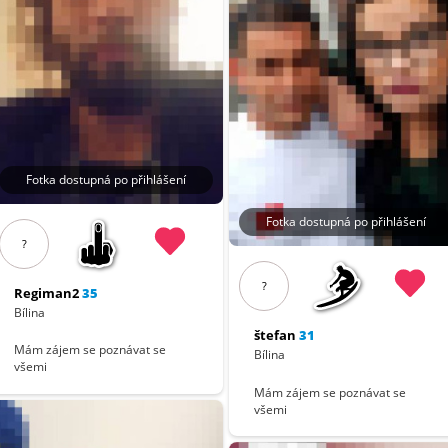
Fotka dostupná po přihlášení
Fotka dostupná po přihlášení
?
?
Regiman2
35
Bílina
štefan
31
Mám zájem se poznávat se
Bílina
všemi
Mám zájem se poznávat se
všemi