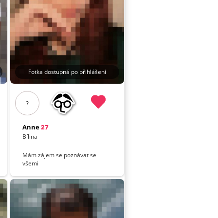
Fotka dostupná po přihlášení
?
Anne
27
Bílina
Mám zájem se poznávat se
všemi