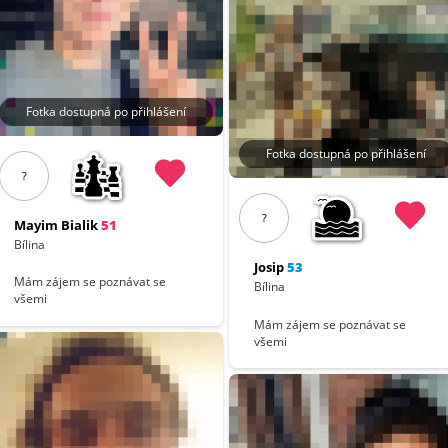
Fotka dostupná po přihlášení
Fotka dostupná po přihlášení
?
?
Mayim Bialik
51
Bílina
Josip
53
Mám zájem se poznávat se
Bílina
všemi
Mám zájem se poznávat se
všemi