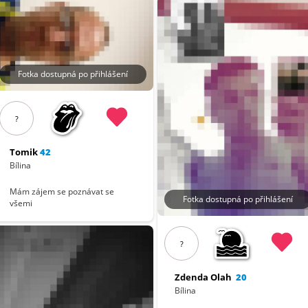
Fotka dostupná po přihlášení
?
Tomik
42
Bílina
Mám zájem se poznávat se
Fotka dostupná po přihlášení
všemi
?
Zdenda Olah
20
Bílina