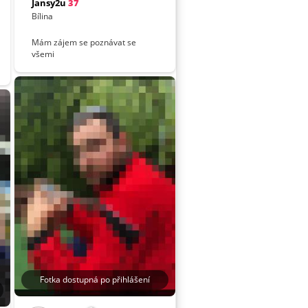
Jansy2u
37
Bílina
Mám zájem se poznávat se
všemi
Fotka dostupná po přihlášení