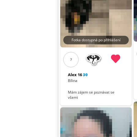
Fotka dostupná po přihlášení
?
Alex 16
30
Bílina
Mám zájem se poznávat se
všemi