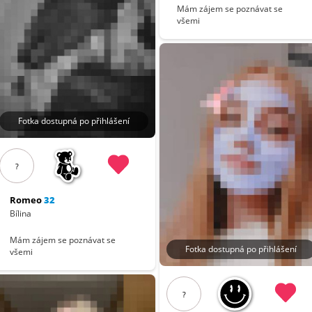
Mám zájem se poznávat se
všemi
Fotka dostupná po přihlášení
?
Romeo
32
Bílina
Mám zájem se poznávat se
Fotka dostupná po přihlášení
všemi
?