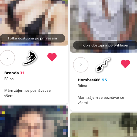
Fotka dostupná po přihlášení
Fotka dostupná po přihlášení
?
?
Brenda
31
Bílina
Hombre666
55
Bílina
Mám zájem se poznávat se
všemi
Mám zájem se poznávat se
všemi