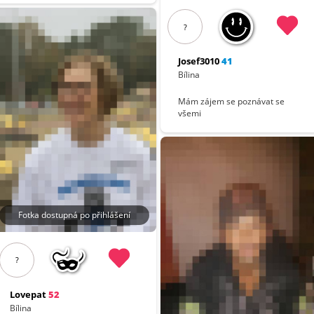
?
Josef3010
41
Bílina
Mám zájem se poznávat se
všemi
Fotka dostupná po přihlášení
?
Lovepat
52
Bílina