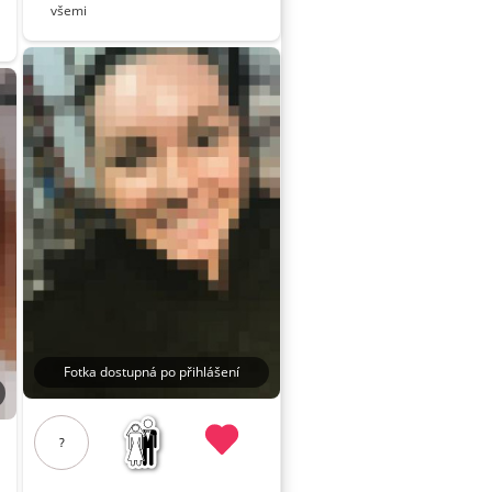
všemi
Fotka dostupná po přihlášení
?