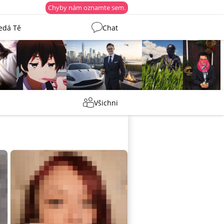
Chyby nám oznamte sem.
edá Tě
Chat
Martin
Tentakovy
shermen
_ujazdovsky_
Všichni