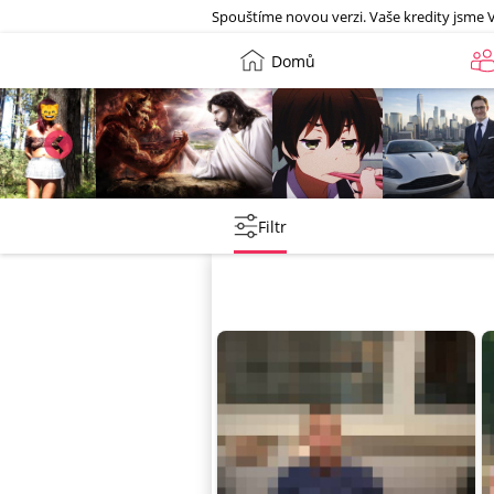
Galerie
Spouštíme novou verzi. Vaše kredity jsme 
Domů
Leny
lebkoun198
Martin
Tentakovy
Filtr