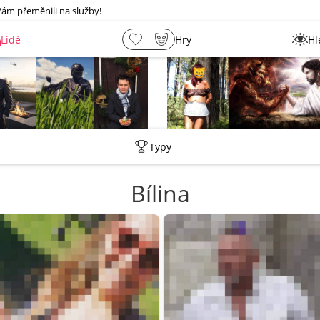
Vám přeměnili na služby!
Lidé
Hry
Hl
shermen
_ujazdovsky_jan
Leny
lebkoun198
Typy
Bílina