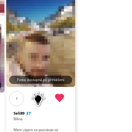
Fotka dostupná po přihlášení
?
Seli89
37
Bílina
Mám zájem se poznávat se