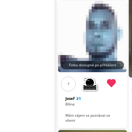
Fotka dostupná po přihlášení
?
Josef
31
Bílina
Mám zájem se poznávat se
všemi