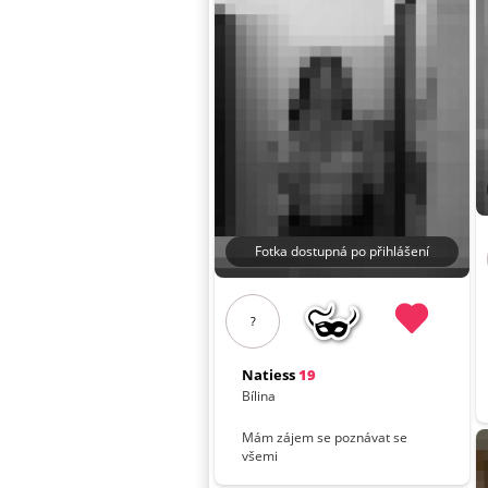
Fotka dostupná po přihlášení
?
Natiess
19
Bílina
Mám zájem se poznávat se
všemi