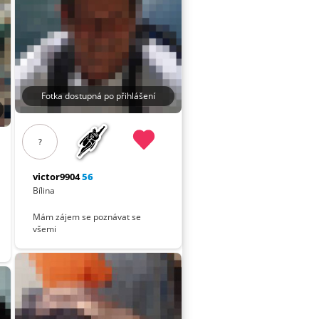
Fotka dostupná po přihlášení
?
victor9904
56
Bílina
Mám zájem se poznávat se
všemi