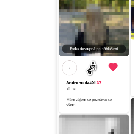
Fotka dostupná po přihlášení
?
Andromeda401
37
Bílina
Mám zájem se poznávat se
všemi