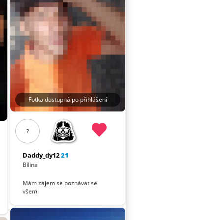
Fotka dostupná po přihlášení
?
Daddy_dy12
21
Bílina
Mám zájem se poznávat se
všemi