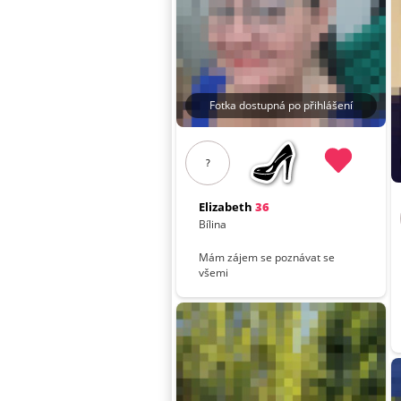
Fotka dostupná po přihlášení
?
Elizabeth
36
Bílina
Mám zájem se poznávat se
všemi