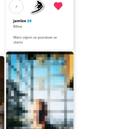
?
Jamlee
28
Bílina
Mám zájem se poznávat se
všemi