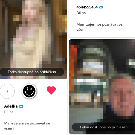
4544555454
29
Bílina
Mám zájem se poznávat se
všemi
Fotka dostupná po přihlášení
?
Adélka
22
Bílina
Mám zájem se poznávat se
Fotka dostupná po přihlášení
všemi