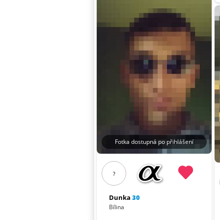
Fotka dostupná po přihlášení
?
Dunka
30
Bílina