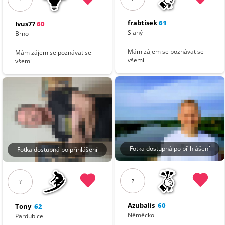
frabtisek
61
Ivus77
60
Slaný
Brno
Mám zájem se poznávat se
Mám zájem se poznávat se
všemi
všemi
Fotka dostupná po přihlášení
Fotka dostupná po přihlášení
?
?
Azubalis
60
Tony
62
Něměcko
Pardubice