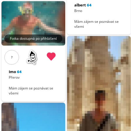
albert
64
Brno
Mám zájem se poznávat se
všemi
Fotka dostupná po přihlášení
?
Imo
64
Přerov
Mám zájem se poznávat se
všemi