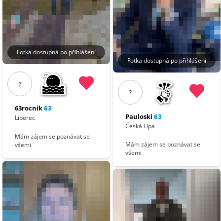
Fotka dostupná po přihlášení
Fotka dostupná po přihlášení
?
?
63rocnik
63
Pauloski
63
Liberec
Česká Lípa
Mám zájem se poznávat se
Mám zájem se poznávat se
všemi
všemi