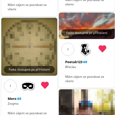
všemi
Mám zájem se poznávat se
všemi
Fotka dostupná po přihlášení
?
Poetak123
60
Břeclav
Fotka dostupná po přihlášení
Mám zájem se poznávat se
všemi
?
Moro
60
Znojmo
Mám zájem se poznávat se