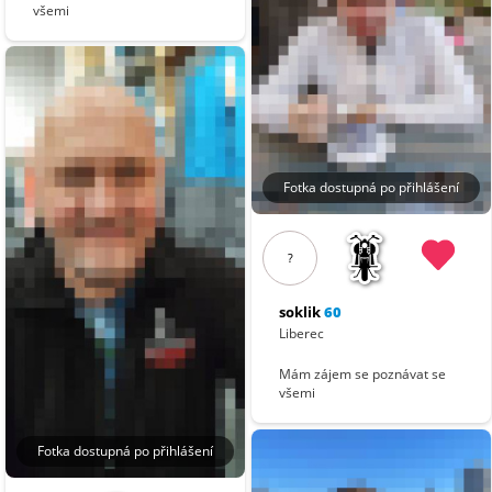
všemi
Fotka dostupná po přihlášení
?
soklik
60
Liberec
Mám zájem se poznávat se
všemi
Fotka dostupná po přihlášení