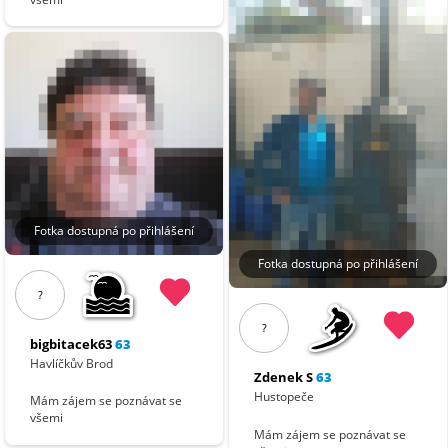
Fotka dostupná po přihlášení
Fotka dostupná po přihlášení
?
?
bigbitacek63
63
Havlíčkův Brod
Zdenek S
63
Hustopeče
Mám zájem se poznávat se
všemi
Mám zájem se poznávat se