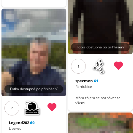
Fotka dostupná po přihlášení
?
specmen
61
Pardubice
Fotka dostupná po přihlášení
Mám zájem se poznávat se
všemi
?
Legend202
60
Liberec