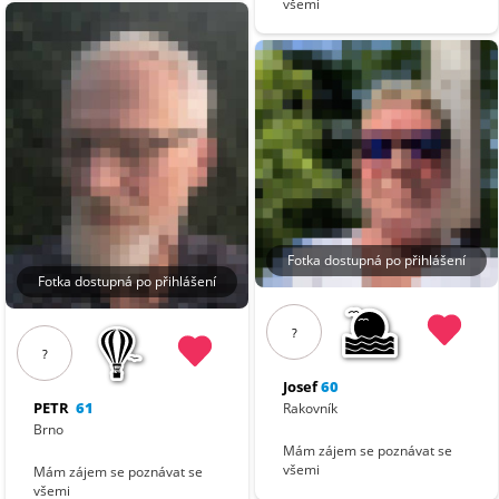
všemi
Fotka dostupná po přihlášení
Fotka dostupná po přihlášení
?
?
Josef
60
PETR
61
Rakovník
Brno
Mám zájem se poznávat se
všemi
Mám zájem se poznávat se
všemi