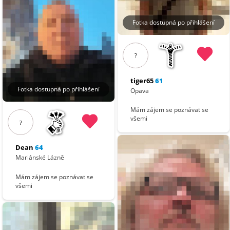
Fotka dostupná po přihlášení
?
tiger65
61
Fotka dostupná po přihlášení
Opava
Mám zájem se poznávat se
všemi
?
Dean
64
Mariánské Lázně
Mám zájem se poznávat se
všemi