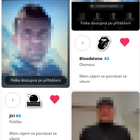
Fotka dostupná po přihlášení
?
Bloodstone
62
Olomouc
Mám zájem se poznávat se
Fotka dostupná po přihlášení
všemi
?
Jiri
60
Polička
Mám zájem se poznávat se
všemi