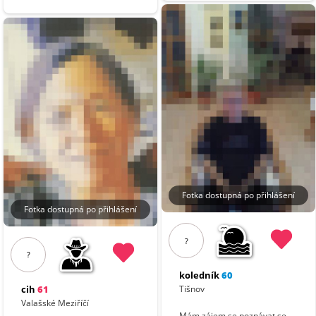
Fotka dostupná po přihlášení
Fotka dostupná po přihlášení
?
?
koledník
60
cih
61
Tišnov
Valašské Meziříčí
Mám zájem se poznávat se