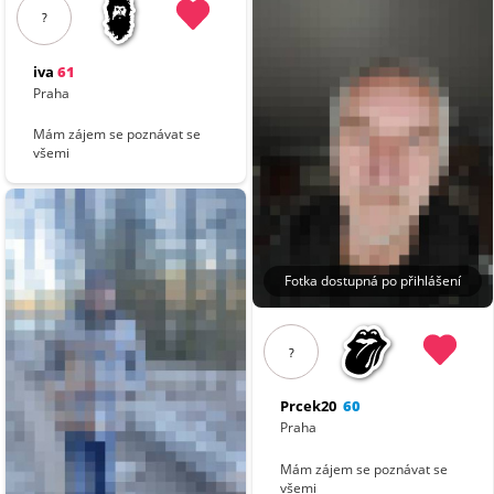
?
iva
61
Praha
Mám zájem se poznávat se
všemi
Fotka dostupná po přihlášení
?
Prcek20
60
Praha
Mám zájem se poznávat se
všemi