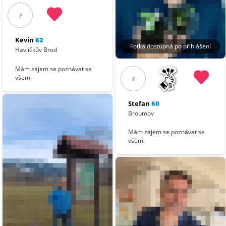
?
Kevin
62
Fotka dostupná po přihlášení
Havlíčkův Brod
Mám zájem se poznávat se
všemi
?
Stefan
60
Broumov
Mám zájem se poznávat se
všemi