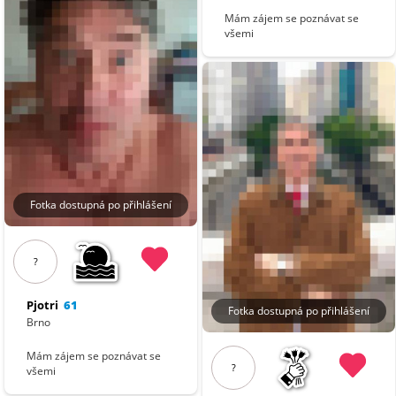
Mám zájem se poznávat se
všemi
Fotka dostupná po přihlášení
?
Pjotri
61
Fotka dostupná po přihlášení
Brno
Mám zájem se poznávat se
?
všemi