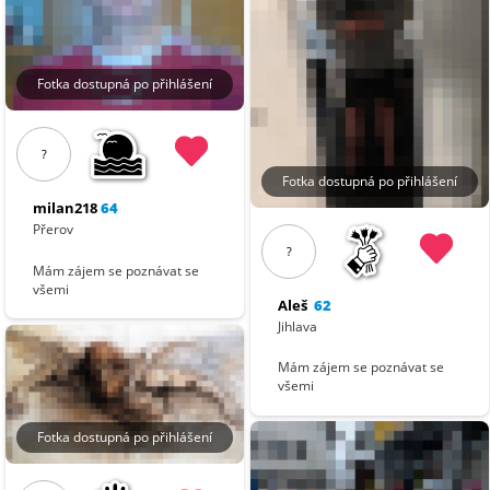
Fotka dostupná po přihlášení
?
Fotka dostupná po přihlášení
milan218
64
Přerov
?
Mám zájem se poznávat se
všemi
Aleš
62
Jihlava
Mám zájem se poznávat se
všemi
Fotka dostupná po přihlášení