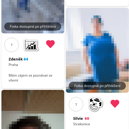
Fotka dostupná po přihlášení
?
Zdeněk
64
Praha
Mám zájem se poznávat se
všemi
Fotka dostupná po přihlášení
?
Silvie
60
Strakonice