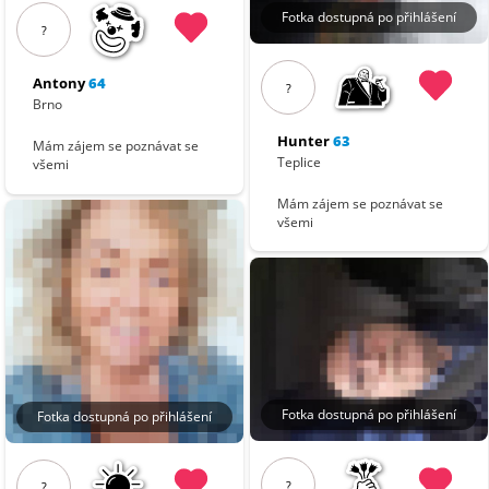
Fotka dostupná po přihlášení
?
Antony
64
?
Brno
Hunter
63
Mám zájem se poznávat se
Teplice
všemi
Mám zájem se poznávat se
všemi
Fotka dostupná po přihlášení
Fotka dostupná po přihlášení
?
?