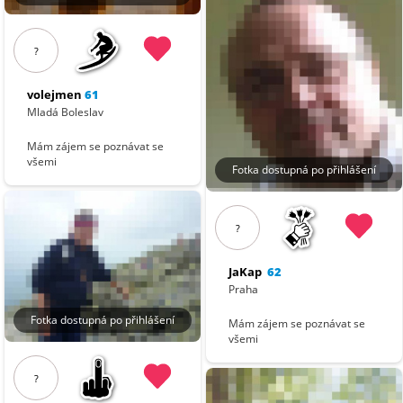
?
volejmen
61
Mladá Boleslav
Mám zájem se poznávat se
všemi
Fotka dostupná po přihlášení
?
JaKap
62
Praha
Fotka dostupná po přihlášení
Mám zájem se poznávat se
všemi
?