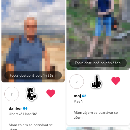
Fotka dostupná po přihlášení
Fotka dostupná po přihlášení
?
?
moj
62
Plzeň
dalibor
64
Mám zájem se poznávat se
Uherské Hradiště
všemi
Mám zájem se poznávat se
všemi