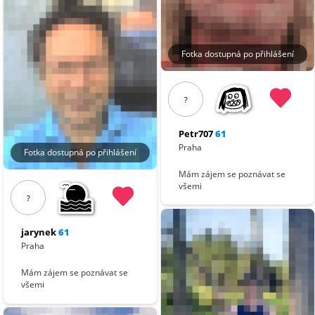
Fotka dostupná po přihlášení
?
Petr707
61
Praha
Fotka dostupná po přihlášení
Mám zájem se poznávat se
všemi
?
jarynek
61
Praha
Mám zájem se poznávat se
všemi