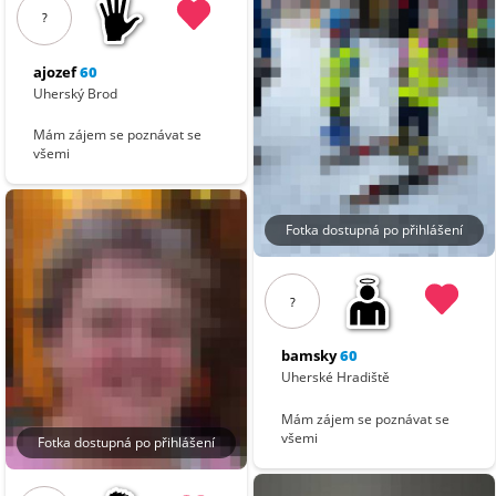
?
ajozef
60
Uherský Brod
Mám zájem se poznávat se
všemi
Fotka dostupná po přihlášení
?
bamsky
60
Uherské Hradiště
Mám zájem se poznávat se
všemi
Fotka dostupná po přihlášení