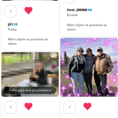
Host_200968
66
?
Bruntál
jiři
55
Mám zájem se poznávat se
Praha
všemi
Mám zájem se poznávat se
všemi
Fotka dostupná po přihlášení
?
?