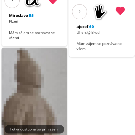
?
?
Miroslavo
55
Plzeň
ajozef
60
Uherský Brod
Mám zájem se poznávat se
všemi
Mám zájem se poznávat se
všemi
Fotka dostupná po přihlášení