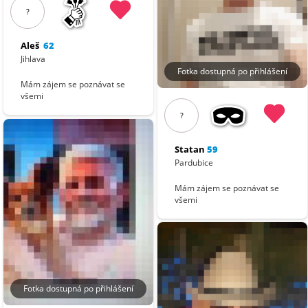
?
Aleš
62
Jihlava
Fotka dostupná po přihlášení
Mám zájem se poznávat se
všemi
?
Statan
59
Pardubice
Mám zájem se poznávat se
všemi
Fotka dostupná po přihlášení