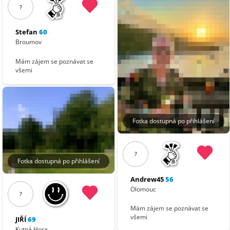
?
Stefan
60
Broumov
Mám zájem se poznávat se
všemi
Fotka dostupná po přihlášení
?
Fotka dostupná po přihlášení
Andrew45
56
Olomouc
?
Mám zájem se poznávat se
všemi
JIŘÍ
69
Kutná Hora