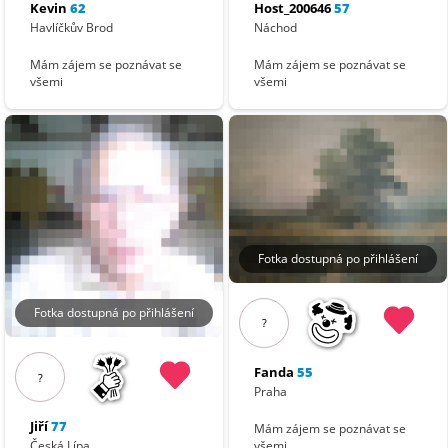
Kevin
62
Host_200646
57
Havlíčkův Brod
Náchod
Mám zájem se poznávat se
Mám zájem se poznávat se
všemi
všemi
Fotka dostupná po přihlášení
Fotka dostupná po přihlášení
?
Fanda
55
?
Praha
Jiří
77
Mám zájem se poznávat se
Česká Lípa
všemi