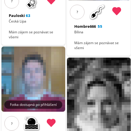
?
?
Pauloski
63
Česká Lípa
Hombre666
55
Bílina
Mám zájem se poznávat se
všemi
Mám zájem se poznávat se
všemi
Fotka dostupná po přihlášení
?