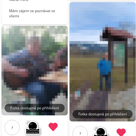
Mám zájem se poznávat se
všemi
Fotka dostupná po přihlášení
Fotka dostupná po přihlášení
?
?