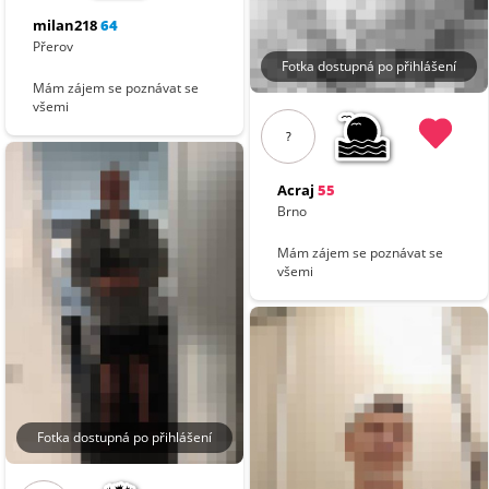
milan218
64
Přerov
Fotka dostupná po přihlášení
Mám zájem se poznávat se
všemi
?
Acraj
55
Brno
Mám zájem se poznávat se
všemi
Fotka dostupná po přihlášení