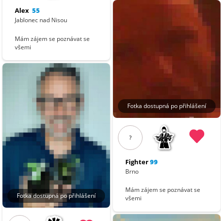
Alex
55
Jablonec nad Nisou
Mám zájem se poznávat se
všemi
Fotka dostupná po přihlášení
?
Fighter
99
Brno
Mám zájem se poznávat se
Fotka dostupná po přihlášení
všemi