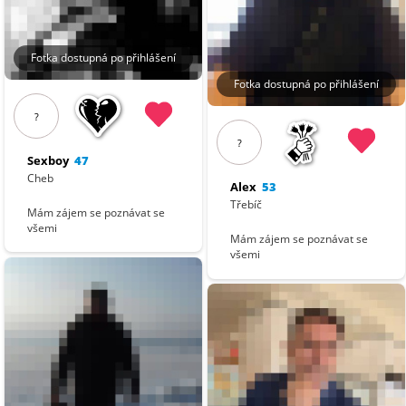
Fotka dostupná po přihlášení
Fotka dostupná po přihlášení
?
?
Sexboy
47
Cheb
Alex
53
Třebíč
Mám zájem se poznávat se
všemi
Mám zájem se poznávat se
všemi