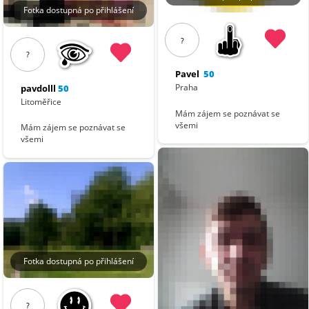
Fotka dostupná po přihlášení
?
?
Pavel
50
Praha
pavdolll
50
Litoměřice
Mám zájem se poznávat se
všemi
Mám zájem se poznávat se
všemi
Fotka dostupná po přihlášení
?