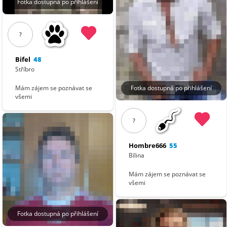
Fotka dostupná po přihlášení
?
Bifel
48
Stříbro
Fotka dostupná po přihlášení
Mám zájem se poznávat se
všemi
?
Hombre666
55
Bílina
Mám zájem se poznávat se
všemi
Fotka dostupná po přihlášení