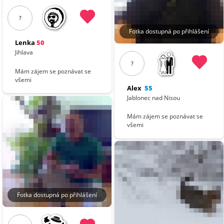
?
Fotka dostupná po přihlášení
Lenka
50
Jihlava
?
Mám zájem se poznávat se
všemi
Alex
55
Jablonec nad Nisou
Mám zájem se poznávat se
všemi
Fotka dostupná po přihlášení