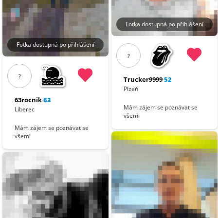
Fotka dostupná po přihlášení
Fotka dostupná po přihlášení
?
?
Trucker9999
52
Plzeň
63rocnik
63
Mám zájem se poznávat se
Liberec
všemi
Mám zájem se poznávat se
všemi