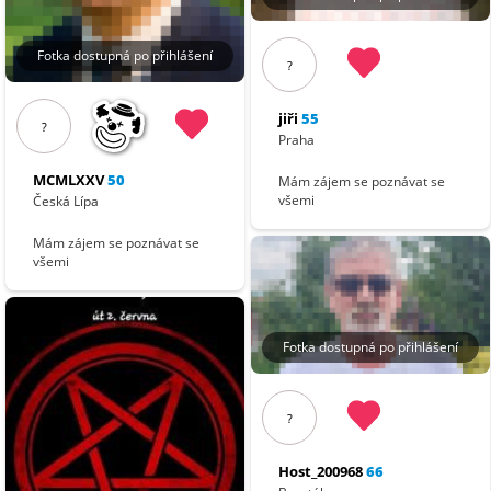
Fotka dostupná po přihlášení
?
jiři
55
?
Praha
MCMLXXV
50
Mám zájem se poznávat se
všemi
Česká Lípa
Mám zájem se poznávat se
všemi
Fotka dostupná po přihlášení
?
Host_200968
66