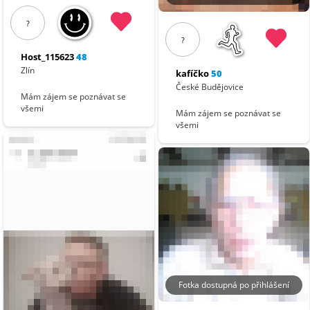
?
?
Host_115623
48
Zlín
kafíčko
50
České Budějovice
Mám zájem se poznávat se
všemi
Mám zájem se poznávat se
všemi
Fotka dostupná po přihlášení