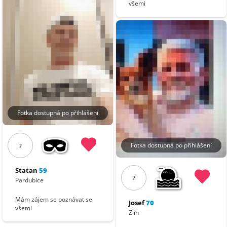
všemi
Fotka dostupná po přihlášení
Fotka dostupná po přihlášení
?
Statan
59
?
Pardubice
Mám zájem se poznávat se
Josef
70
všemi
Zlín