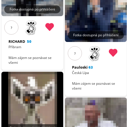
Fotka dostupná po přihlášení
?
Fotka dostupná po přihlášení
RICHARD
50
Příbram
?
Mám zájem se poznávat se
všemi
Pauloski
63
Česká Lípa
Mám zájem se poznávat se
všemi