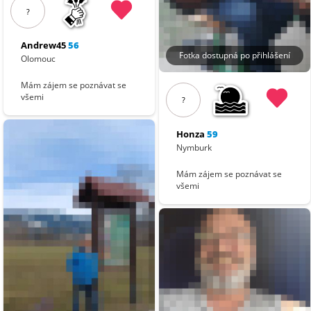
?
Andrew45
56
Fotka dostupná po přihlášení
Olomouc
Mám zájem se poznávat se
všemi
?
Honza
59
Nymburk
Mám zájem se poznávat se
všemi