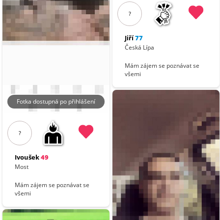
?
Jiří
77
Česká Lípa
Mám zájem se poznávat se
všemi
Fotka dostupná po přihlášení
?
Ivoušek
49
Most
Mám zájem se poznávat se
všemi