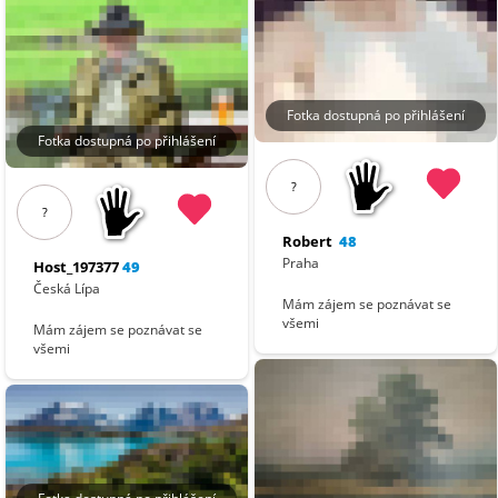
Fotka dostupná po přihlášení
Fotka dostupná po přihlášení
?
?
Robert
48
Praha
Host_197377
49
Česká Lípa
Mám zájem se poznávat se
všemi
Mám zájem se poznávat se
všemi