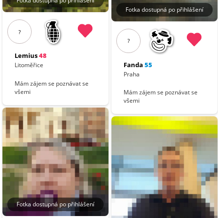
Fotka dostupná po přihlášení
Fotka dostupná po přihlášení
?
?
Lemius
48
Fanda
55
Litoměřice
Praha
Mám zájem se poznávat se
všemi
Mám zájem se poznávat se
všemi
Fotka dostupná po přihlášení