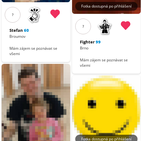
Fotka dostupná po přihlášení
?
?
Stefan
60
Broumov
Fighter
99
Brno
Mám zájem se poznávat se
všemi
Mám zájem se poznávat se
všemi
Fotka dostupná po přihlášení