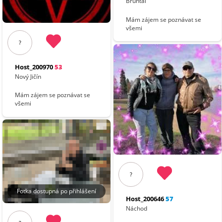
Bruntál
Mám zájem se poznávat se
všemi
?
Host_200970
53
Nový Jičín
Mám zájem se poznávat se
všemi
?
Fotka dostupná po přihlášení
Host_200646
57
Náchod