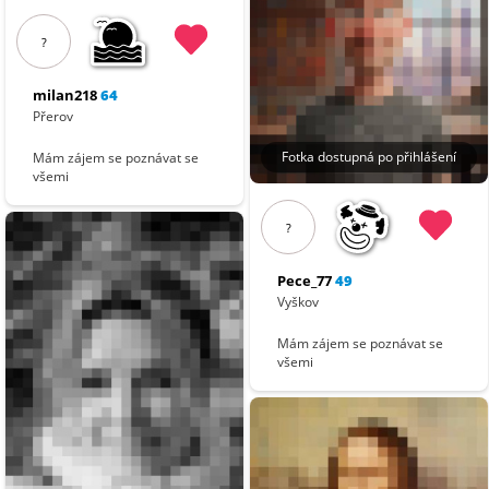
?
milan218
64
Přerov
Fotka dostupná po přihlášení
Mám zájem se poznávat se
všemi
?
Pece_77
49
Vyškov
Mám zájem se poznávat se
všemi