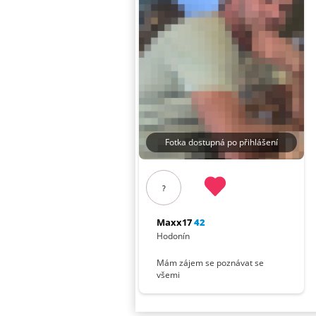
Fotka dostupná po přihlášení
?
Maxx17
42
Hodonín
Mám zájem se poznávat se
všemi