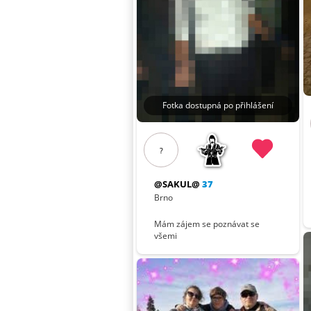
Fotka dostupná po přihlášení
?
@SAKUL@
37
Brno
Mám zájem se poznávat se
všemi