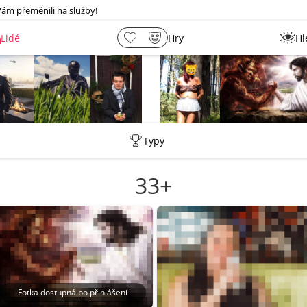
Vám přeměnili na služby!
Lidé
Hry
Hl
shermen
_ujazdovsky_jan
Leny
lebkoun198
Typy
33+
Fotka dostupná po přihlášení