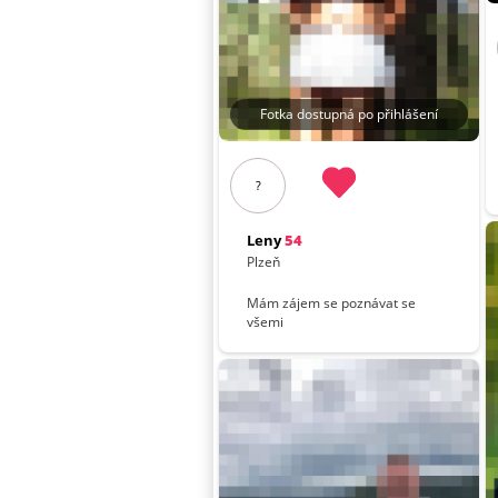
Fotka dostupná po přihlášení
?
Leny
54
Plzeň
Mám zájem se poznávat se
všemi