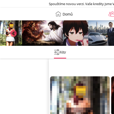
Galerie
Spouštíme novou verzi. Vaše kredity jsme 
Domů
Leny
lebkoun198
Martin
Tentakovy
Filtr