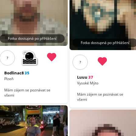
Fotka dostupná po přihlášení
Fotka dostupná po přihlášení
?
?
Bodlinac8
35
Luuu
37
Plzeň
Vysoké Mýto
Mám zájem se poznávat se
Mám zájem se poznávat se
všemi
všemi