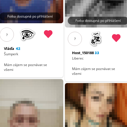
Fotka dostupná po přihlášení
Fotka dostupná po přihlášení
?
?
Vláďa
42
Host_150188
33
Šumperk
Liberec
Mám zájem se poznávat se
Mám zájem se poznávat se
všemi
všemi