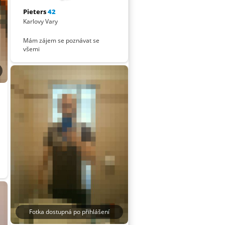
Pieters
42
Karlovy Vary
Mám zájem se poznávat se
všemi
Fotka dostupná po přihlášení