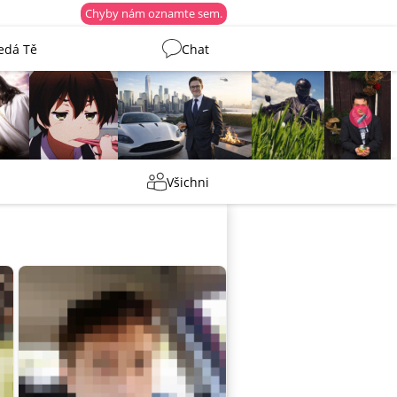
Chyby nám oznamte sem.
edá Tě
Chat
Martin
Tentakovy
shermen
_ujazdovsky_
Všichni