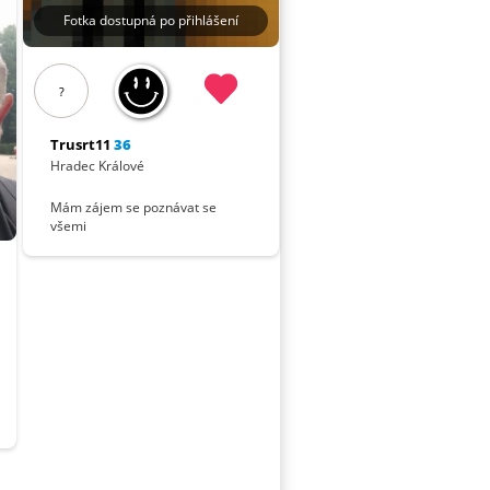
Fotka dostupná po přihlášení
?
Trusrt11
36
Hradec Králové
Mám zájem se poznávat se
všemi