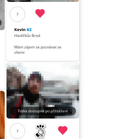
?
Kevin
62
Havlíčkův Brod
Mám zájem se poznávat se
všemi
Fotka dostupná po přihlášení
?