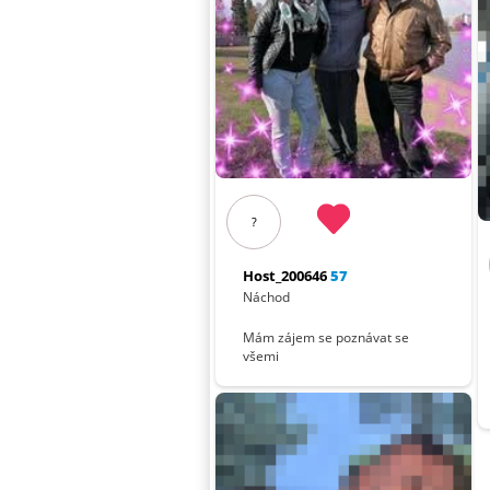
?
Host_200646
57
Náchod
Mám zájem se poznávat se
všemi