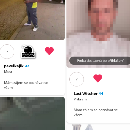
?
Fotka dostupná po přihlášení
pavelkajik
41
Most
?
Mám zájem se poznávat se
všemi
Last Witcher
44
Příbram
Mám zájem se poznávat se
všemi