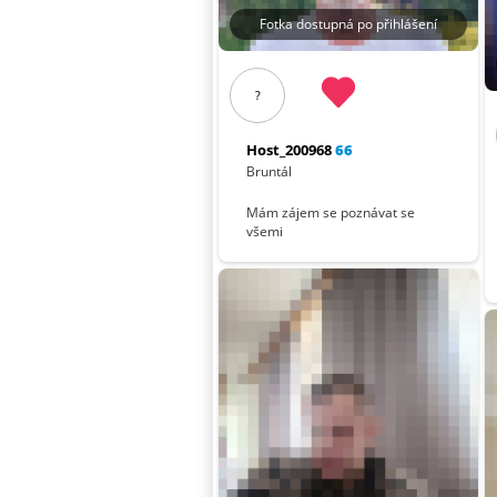
Fotka dostupná po přihlášení
?
Host_200968
66
Bruntál
Mám zájem se poznávat se
všemi