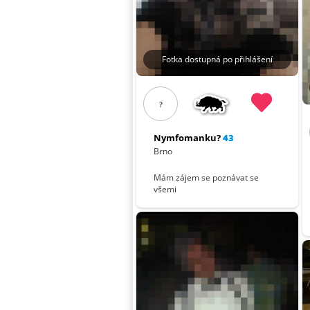
Fotka dostupná po přihlášení
?
Nymfomanku?
43
Brno
Mám zájem se poznávat se
všemi