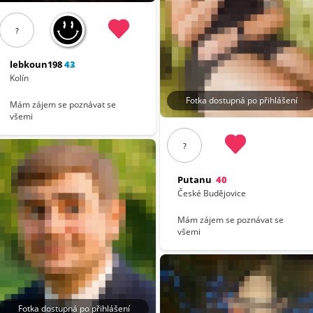
?
lebkoun198
43
Kolín
Fotka dostupná po přihlášení
Mám zájem se poznávat se
všemi
?
Putanu
40
České Budějovice
Mám zájem se poznávat se
všemi
Fotka dostupná po přihlášení