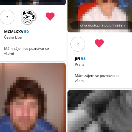
?
Fotka dostupná po přihlášení
MCMLXXV
50
Česká Lípa
?
Mám zájem se poznávat se
všemi
jiři
55
Praha
Mám zájem se poznávat se
všemi