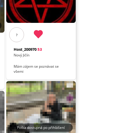
?
Host_200970
53
Nový Jičín
Mám zájem se poznávat se
všemi
Fotka dostupná po přihlášení