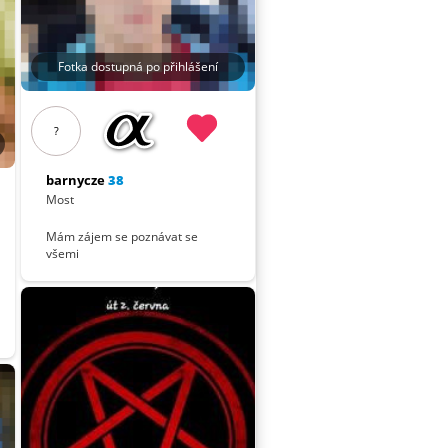
Fotka dostupná po přihlášení
?
barnycze
38
Most
Mám zájem se poznávat se
všemi