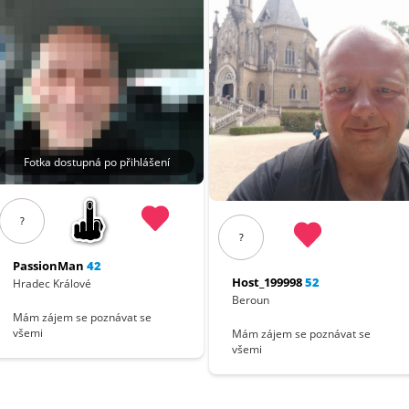
Fotka dostupná po přihlášení
?
?
PassionMan
42
Host_199998
52
Hradec Králové
Beroun
Mám zájem se poznávat se
všemi
Mám zájem se poznávat se
všemi